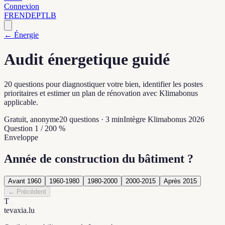
Connexion
FR
EN
DE
PT
LB
← Énergie
Audit énergetique guidé
20 questions pour diagnostiquer votre bien, identifier les postes
prioritaires et estimer un plan de rénovation avec Klimabonus
applicable.
Gratuit, anonyme
20 questions · 3 min
Intègre Klimabonus 2026
Question 1 / 20
0
%
Enveloppe
Année de construction du bâtiment ?
Avant 1960
1960-1980
1980-2000
2000-2015
Après 2015
←
Précédent
T
tevaxia
.lu