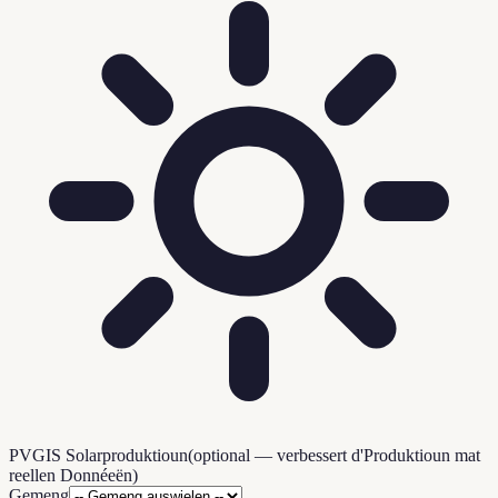
PVGIS Solarproduktioun
(
optional — verbessert d'Produktioun mat
reellen Donnéeën
)
Gemeng