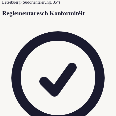
Lëtzebuerg (Südorientéierung, 35°)
Reglementaresch Konformitéit