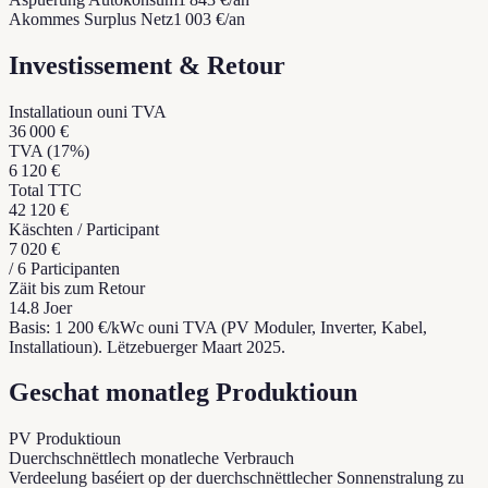
Akommes Surplus Netz
1 003
€/an
Investissement & Retour
Installatioun ouni TVA
36 000
€
TVA (17%)
6 120
€
Total TTC
42 120
€
Käschten / Participant
7 020
€
/
6
Participanten
Zäit bis zum Retour
14.8
Joer
Basis: 1 200 €/kWc ouni TVA (PV Moduler, Inverter, Kabel,
Installatioun). Lëtzebuerger Maart 2025.
Geschat monatleg Produktioun
PV Produktioun
Duerchschnëttlech monatleche Verbrauch
Verdeelung baséiert op der duerchschnëttlecher Sonnenstralung zu