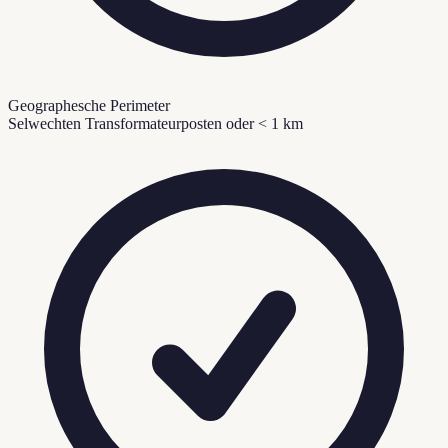
Geographesche Perimeter
Selwechten Transformateurposten oder < 1 km