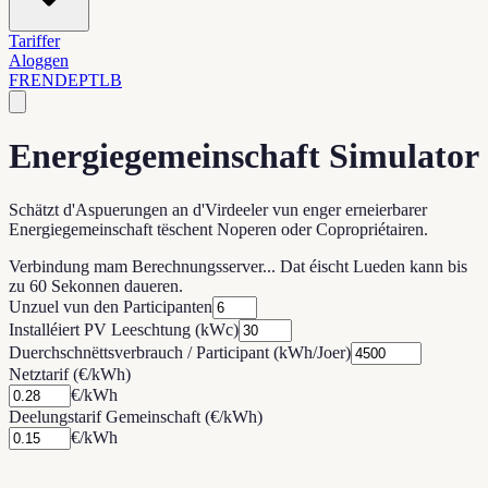
Tariffer
Aloggen
FR
EN
DE
PT
LB
Energiegemeinschaft Simulator
Schätzt d'Aspuerungen an d'Virdeeler vun enger erneierbarer
Energiegemeinschaft tëschent Noperen oder Copropriétairen.
Verbindung mam Berechnungsserver... Dat éischt Lueden kann bis
zu 60 Sekonnen daueren.
Unzuel vun den Participanten
Installéiert PV Leeschtung (kWc)
Duerchschnëttsverbrauch / Participant (kWh/Joer)
Netztarif (€/kWh)
€/kWh
Deelungstarif Gemeinschaft (€/kWh)
€/kWh