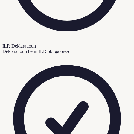
ILR Deklaratioun
Deklaratioun beim ILR obligatoresch