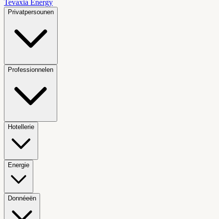
Tevaxia
Energy
Privatpersounen
Professionnelen
Hotellerie
Energie
Donnéeën