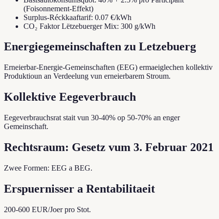
(Foisonnement-Effekt)
Surplus-Réckkaaftarif: 0.07 €/kWh
CO₂ Faktor Lëtzebuerger Mix: 300 g/kWh
Energiegemeinschaften zu Letzebuerg
Erneierbar-Energie-Gemeinschaften (EEG) ermaeiglechen kollektiv
Produktioun an Verdeelung vun erneierbarem Stroum.
Kollektive Eegeverbrauch
Eegeverbrauchsrat stait vun 30-40% op 50-70% an enger
Gemeinschaft.
Rechtsraum: Gesetz vum 3. Februar 2021
Zwee Formen: EEG a BEG.
Erspuernisser a Rentabilitaeit
200-600 EUR/Joer pro Stot.