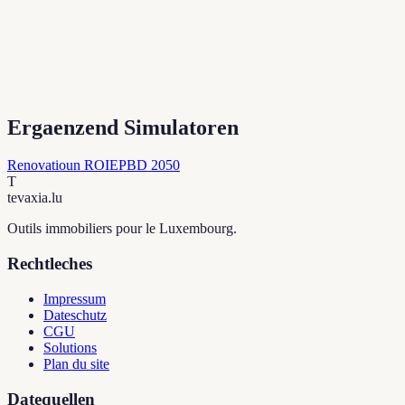
Ergaenzend Simulatoren
Renovatioun ROI
EPBD 2050
T
tevaxia
.lu
Outils immobiliers pour le Luxembourg.
Rechtleches
Impressum
Dateschutz
CGU
Solutions
Plan du site
Datequellen