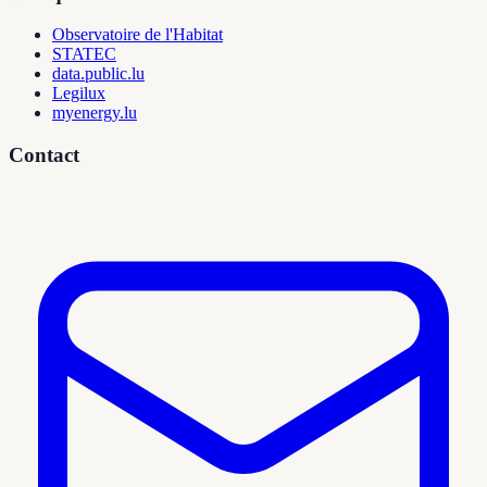
Observatoire de l'Habitat
STATEC
data.public.lu
Legilux
myenergy.lu
Contact