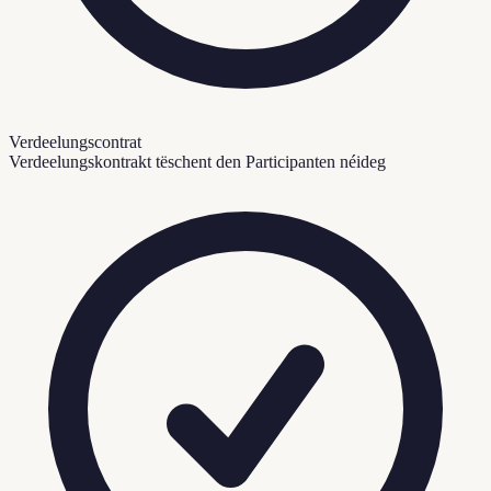
Verdeelungscontrat
Verdeelungskontrakt tëschent den Participanten néideg