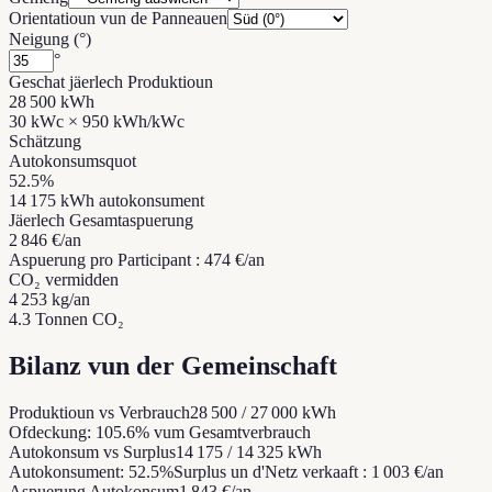
Orientatioun vun de Panneauen
Neigung (°)
°
Geschat jäerlech Produktioun
28 500
kWh
30
kWc ×
950
kWh/kWc
Schätzung
Autokonsumsquot
52.5
%
14 175
kWh
autokonsument
Jäerlech Gesamtaspuerung
2 846
€/an
Aspuerung pro Participant
:
474
€/an
CO₂ vermidden
4 253
kg/an
4.3
Tonnen CO₂
Bilanz vun der Gemeinschaft
Produktioun vs Verbrauch
28 500
/
27 000
kWh
Ofdeckung: 105.6% vum Gesamtverbrauch
Autokonsum vs Surplus
14 175
/
14 325
kWh
Autokonsument: 52.5%
Surplus un d'Netz verkaaft
:
1 003
€/an
Aspuerung Autokonsum
1 843
€/an