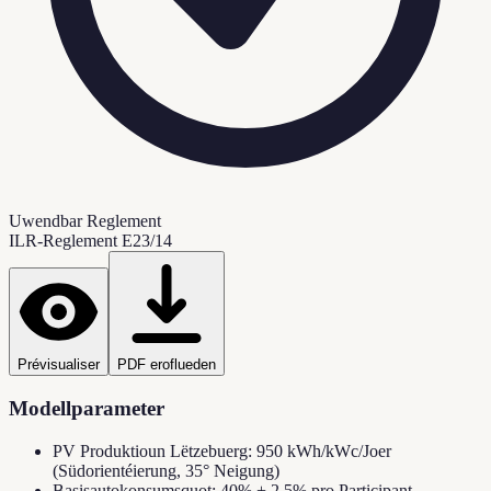
Uwendbar Reglement
ILR-Reglement E23/14
Prévisualiser
PDF eroflueden
Modellparameter
PV Produktioun Lëtzebuerg: 950 kWh/kWc/Joer
(Südorientéierung, 35° Neigung)
Basisautokonsumsquot: 40% + 2.5% pro Participant