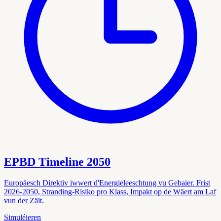
EPBD Timeline 2050
Europäesch Direktiv iwwert d'Energieleeschtung vu Gebaier. Frist
2026-2050, Stranding-Risiko pro Klass, Impakt op de Wäert am Laf
vun der Zäit.
Simuléieren