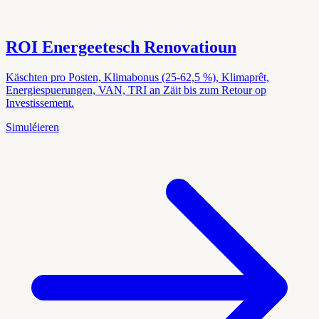
ROI Energeetesch Renovatioun
Käschten pro Posten, Klimabonus (25-62,5 %), Klimaprêt,
Energiespuerungen, VAN, TRI an Zäit bis zum Retour op
Investissement.
Simuléieren