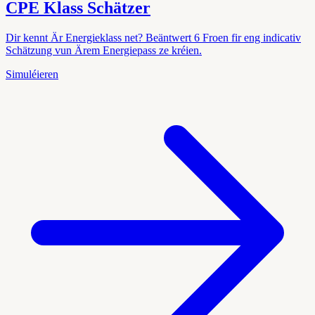
CPE Klass Schätzer
Dir kennt Är Energieklass net? Beäntwert 6 Froen fir eng indicativ
Schätzung vun Ärem Energiepass ze kréien.
Simuléieren