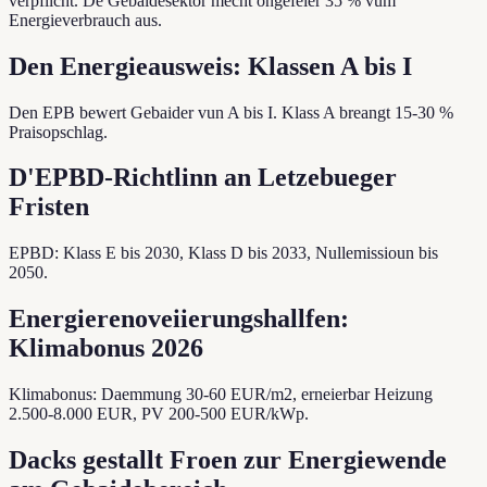
verpflicht. De Gebaidesektor mecht ongefeier 35 % vum
Energieverbrauch aus.
Den Energieausweis: Klassen A bis I
Den EPB bewert Gebaider vun A bis I. Klass A breangt 15-30 %
Praisopschlag.
D'EPBD-Richtlinn an Letzebueger
Fristen
EPBD: Klass E bis 2030, Klass D bis 2033, Nullemissioun bis
2050.
Energierenoveiierungshallfen:
Klimabonus 2026
Klimabonus: Daemmung 30-60 EUR/m2, erneierbar Heizung
2.500-8.000 EUR, PV 200-500 EUR/kWp.
Dacks gestallt Froen zur Energiewende