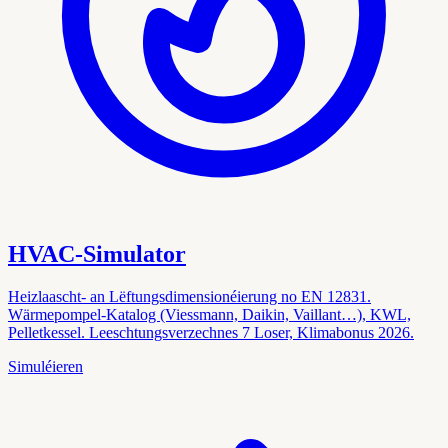
HVAC-Simulator
Heizlaascht- an Lëftungsdimensionéierung no EN 12831.
Wärmepompel-Katalog (Viessmann, Daikin, Vaillant…), KWL,
Pelletkessel. Leeschtungsverzechnes 7 Loser, Klimabonus 2026.
Simuléieren