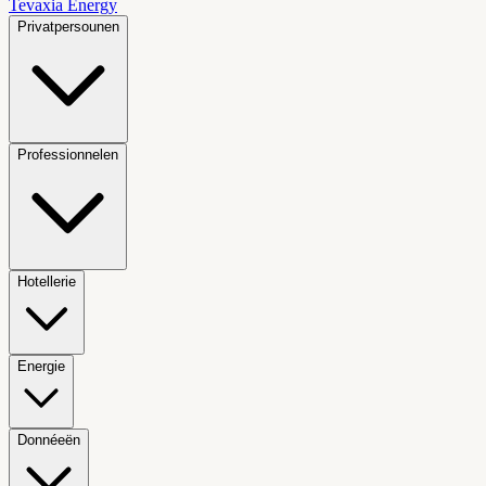
Tevaxia
Energy
Privatpersounen
Professionnelen
Hotellerie
Energie
Donnéeën