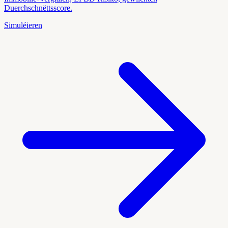
Duerchschnëttsscore.
Simuléieren