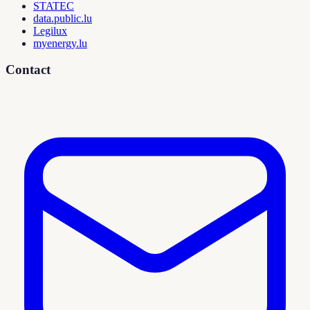
STATEC
data.public.lu
Legilux
myenergy.lu
Contact