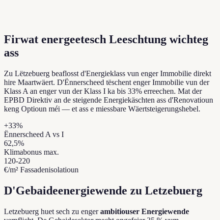
Firwat energeetesch Leeschtung wichteg
ass
Zu Lëtzebuerg beaflosst d'Energieklass vun enger Immobilie direkt
hire Maartwäert. D'Ënnerscheed tëschent enger Immobilie vun der
Klass A an enger vun der Klass I ka bis 33% erreechen. Mat der
EPBD Direktiv an de steigende Energiekäschten ass d'Renovatioun
keng Optioun méi — et ass e miessbare Wäertsteigerungshebel.
+33%
Ënnerscheed A vs I
62,5%
Klimabonus max.
120-220
€/m² Fassadenisolatioun
D'Gebaideenergiewende zu Letzebuerg
Letzebuerg huet sech zu enger
ambitiouser Energiewende