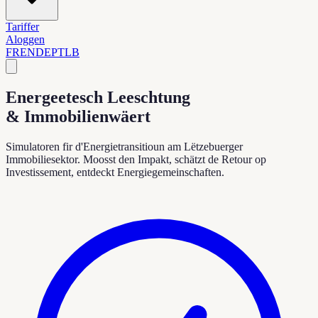
Tariffer
Aloggen
FR
EN
DE
PT
LB
Energeetesch Leeschtung
& Immobilienwäert
Simulatoren fir d'Energietransitioun am Lëtzebuerger
Immobiliesektor. Moosst den Impakt, schätzt de Retour op
Investissement, entdeckt Energiegemeinschaften.