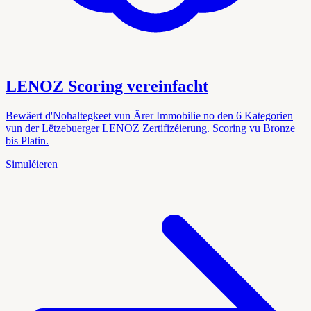
LENOZ Scoring vereinfacht
Bewäert d'Nohaltegkeet vun Ärer Immobilie no den 6 Kategorien
vun der Lëtzebuerger LENOZ Zertifizéierung. Scoring vu Bronze
bis Platin.
Simuléieren