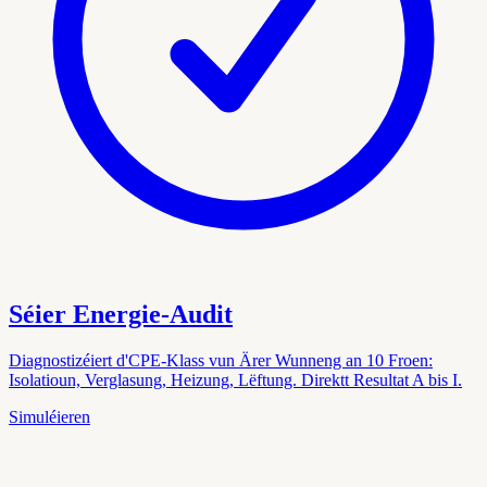
Séier Energie-Audit
Diagnostizéiert d'CPE-Klass vun Ärer Wunneng an 10 Froen:
Isolatioun, Verglasung, Heizung, Lëftung. Direktt Resultat A bis I.
Simuléieren