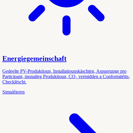
Energiegemeinschaft
Gedeelte PV-Produktioun, Installatiounskäschten, Aspuerunge pro
Participant, monatleg Produktioun, CO₂ vermidden a Conformitéits-
Checklëscht.
Simuléieren