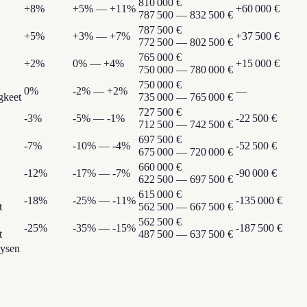
810 000
€
+
8
%
+
5
% —
+
11
%
+
60 000
€
787 500
—
832 500
€
787 500
€
+
5
%
+
3
% —
+
7
%
+
37 500
€
772 500
—
802 500
€
765 000
€
+
2
%
0
% —
+
4
%
+
15 000
€
750 000
—
780 000
€
750 000
€
0
%
-2
% —
+
2
%
—
gkeet
735 000
—
765 000
€
727 500
€
-3
%
-5
% —
-1
%
-22 500
€
712 500
—
742 500
€
697 500
€
-7
%
-10
% —
-4
%
-52 500
€
675 000
—
720 000
€
660 000
€
-12
%
-17
% —
-7
%
-90 000
€
622 500
—
697 500
€
615 000
€
-18
%
-25
% —
-11
%
-135 000
€
t
562 500
—
667 500
€
562 500
€
-25
%
-35
% —
-15
%
-187 500
€
t
487 500
—
637 500
€
lysen