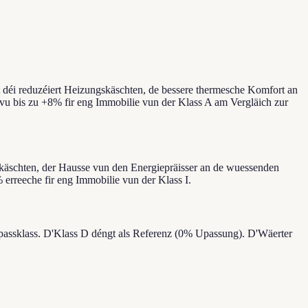
 déi reduzéiert Heizungskäschten, de bessere thermesche Komfort an
u bis zu +8% fir eng Immobilie vun der Klass A am Vergläich zur
skäschten, der Hausse vun den Energiepräisser an de wuessenden
rreeche fir eng Immobilie vun der Klass I.
epassklass. D'Klass D déngt als Referenz (0% Upassung). D'Wäerter