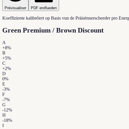
Prévisualiser
PDF eroflueden
Koeffiziente kalibréiert op Basis vun de Präisënnerscheeder pro Ene
Green Premium / Brown Discount
A
+
8
%
B
+
5
%
C
+
2
%
D
0
%
E
-3
%
F
-7
%
G
-12
%
H
-18
%
I