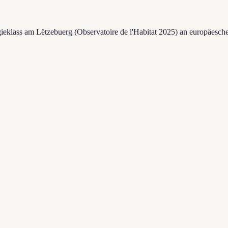
rgieklass am Lëtzebuerg (Observatoire de l'Habitat 2025) an europäesc