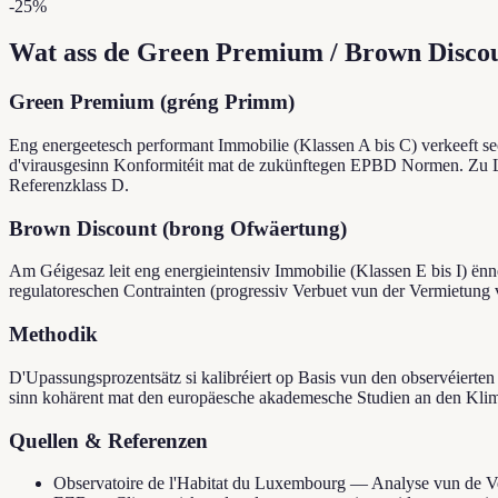
-25
%
Wat ass de Green Premium / Brown Disco
Green Premium (gréng Primm)
Eng energeetesch performant Immobilie (Klassen A bis C) verkeeft s
d'virausgesinn Konformitéit mat de zukünftegen EPBD Normen. Zu Lë
Referenzklass D.
Brown Discount (brong Ofwäertung)
Am Géigesaz leit eng energieintensiv Immobilie (Klassen E bis I) ë
regulatoreschen Contrainten (progressiv Verbuet vun der Vermietung
Methodik
D'Upassungsprozentsätz si kalibréiert op Basis vun den observéierte
sinn kohärent mat den europäesche akademesche Studien an den Kli
Quellen & Referenzen
Observatoire de l'Habitat du Luxembourg — Analyse vun de Ve