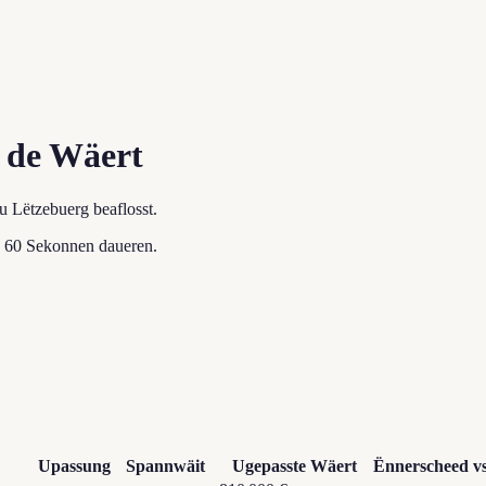
 de Wäert
u Lëtzebuerg beaflosst.
u 60 Sekonnen daueren.
Upassung
Spannwäit
Ugepasste Wäert
Ënnerscheed vs