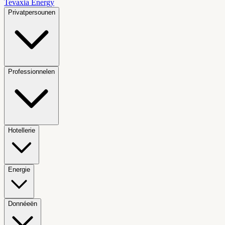
Tevaxia
Energy
Privatpersounen
Professionnelen
Hotellerie
Energie
Donnéeën