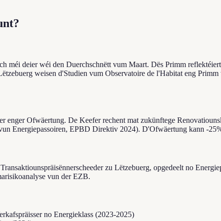
unt?
ech méi deier wéi den Duerchschnëtt vum Maart. Dës Primm reflektéiert
tzebuerg weisen d'Studien vum Observatoire de l'Habitat eng Primm v
nner enger Ofwäertung. De Keefer rechent mat zukünftege Renovatioun
 vun Energiepassoiren, EPBD Direktiv 2024). D'Ofwäertung kann -25% e
n Transaktiounspräisënnerscheeder zu Lëtzebuerg, opgedeelt no Energi
marisikoanalyse vun der EZB.
rkafspräisser no Energieklass (2023-2025)