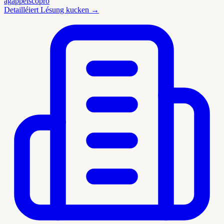
ag
appels
copro
Detailléiert Lésung kucken
→