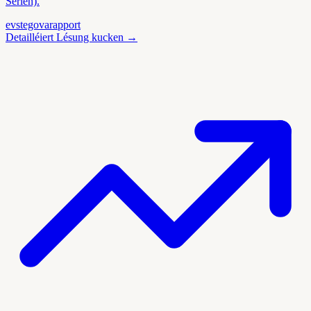
Serien).
evs
tegova
rapport
Detailléiert Lésung kucken
→