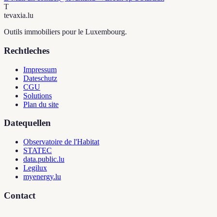
T
tevaxia
.lu
Outils immobiliers pour le Luxembourg.
Rechtleches
Impressum
Dateschutz
CGU
Solutions
Plan du site
Datequellen
Observatoire de l'Habitat
STATEC
data.public.lu
Legilux
myenergy.lu
Contact