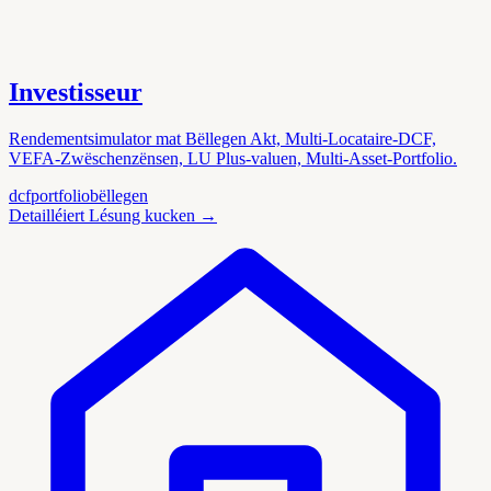
Investisseur
Rendementsimulator mat Bëllegen Akt, Multi-Locataire-DCF,
VEFA-Zwëschenzënsen, LU Plus-valuen, Multi-Asset-Portfolio.
dcf
portfolio
bëllegen
Detailléiert Lésung kucken
→