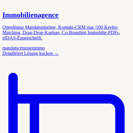
Immobilienagence
OpenImmo Mandatspipeline, Kontakt-CRM mat /100 Keefer-
Matching, Drag-Drop Kanban, Co-Branding Immobilie-PDFs,
eIDAS-Ënnerschrëft.
mandats
crm
openimmo
Detailléiert Lésung kucken
→