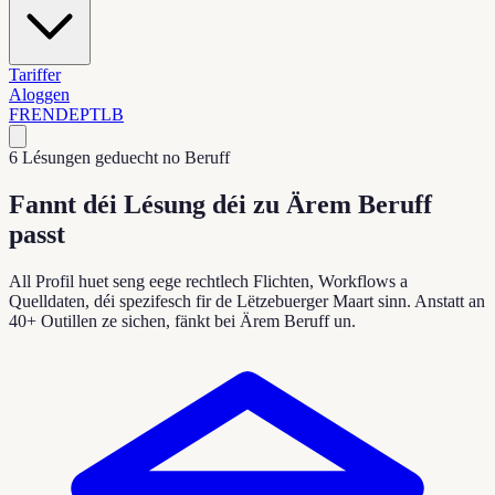
Tariffer
Aloggen
FR
EN
DE
PT
LB
6 Lésungen geduecht no Beruff
Fannt déi Lésung déi zu Ärem Beruff
passt
All Profil huet seng eege rechtlech Flichten, Workflows a
Quelldaten, déi spezifesch fir de Lëtzebuerger Maart sinn. Anstatt an
40+ Outillen ze sichen, fänkt bei Ärem Beruff un.