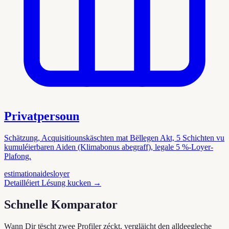
Privatpersoun
Schätzung, Acquisitiounskäschten mat Bëllegen Akt, 5 Schichten vu
kumuléierbaren Aiden (Klimabonus abegraff), legale 5 %-Loyer-
Plafong.
estimation
aides
loyer
Detailléiert Lésung kucken
→
Schnelle Komparator
Wann Dir tëscht zwee Profiler zéckt, vergläicht den alldeegleche