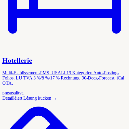
Hotellerie
Multi-Etablissement-PMS, USALI 19 Kategorien Auto-Posting-
Folios, LU TVA 3 %/8 %/17 % Rechnung, 90-Deeg-Forecast, iCal
OTA.
pms
usali
tva
Detailléiert Lésung kucken
→