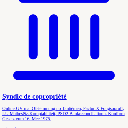
Syndic de copropriété
Online-GV mat Ofstëmmung no Tantièmen, Factur-X Fongsopruff,
LU Matbesëtz-Komptabilitéit, PSD2 Bankreconciliatioun. Konform
Gesetz vum 16. Mee 1975.