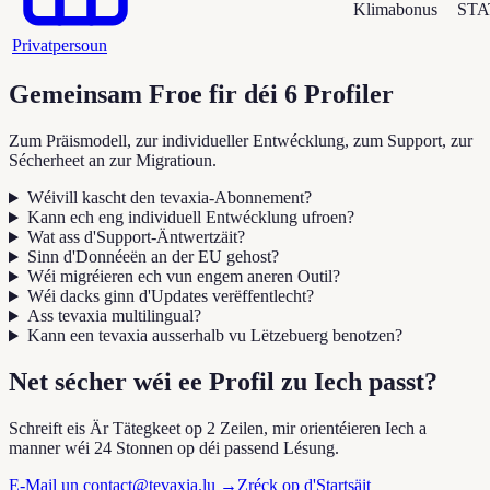
Klimabonus
STA
Privatpersoun
Gemeinsam Froe fir déi 6 Profiler
Zum Präismodell, zur individueller Entwécklung, zum Support, zur
Sécherheet an zur Migratioun.
Wéivill kascht den tevaxia-Abonnement?
Kann ech eng individuell Entwécklung ufroen?
Wat ass d'Support-Äntwertzäit?
Sinn d'Donnéeën an der EU gehost?
Wéi migréieren ech vun engem aneren Outil?
Wéi dacks ginn d'Updates verëffentlecht?
Ass tevaxia multilingual?
Kann een tevaxia ausserhalb vu Lëtzebuerg benotzen?
Net sécher wéi ee Profil zu Iech passt?
Schreift eis Är Tätegkeet op 2 Zeilen, mir orientéieren Iech a
manner wéi 24 Stonnen op déi passend Lésung.
E-Mail un contact@tevaxia.lu
→
Zréck op d'Startsäit