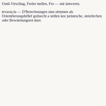
Outil-Virschlag, Feeler mellen, Fro — mir äntweren.
tevaxia.lu —
D'Berechnungen sinn nëmmen als
Orientéierungshëllef geduecht a stellen kee juristesche, steierlechen
oder Bewäertungsrot duer.