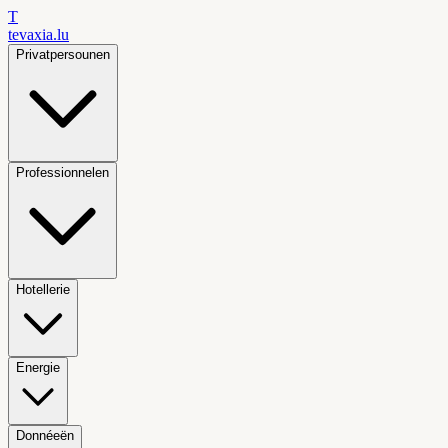
T
tevaxia
.lu
Privatpersounen
Professionnelen
Hotellerie
Energie
Donnéeën