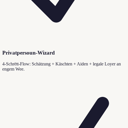
Privatpersoun-Wizard
4-Schrëtt-Flow: Schätzung + Käschten + Aiden + legale Loyer an
engem Wee.