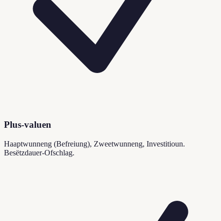
Plus-valuen
Haaptwunneng (Befreiung), Zweetwunneng, Investitioun.
Besëtzdauer-Ofschlag.