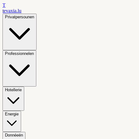
T
tevaxia
.lu
Privatpersounen
Professionnelen
Hotellerie
Energie
Donnéeën