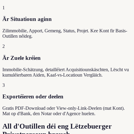
1
Är Situatioun aginn
Zilimmobilie, Apport, Gemeng, Status, Projet. Kee Kont fir Basis-
Outillen néideg.
2
Är Zuele kréien
Immobilie-Schätzung, detailléiert Acquisitiounskäschten, Lëscht vu
kumuléierbaren Aiden, Kaaf-vs-Locatioun Vergläich.
3
Exportéieren oder deelen
Gratis PDF-Download oder View-only-Link-Deelen (mat Kont).
Mat op d'Bank, den Notar oder d'Agence huelen.
All d'Outillen déi eng Lëtzebuerger