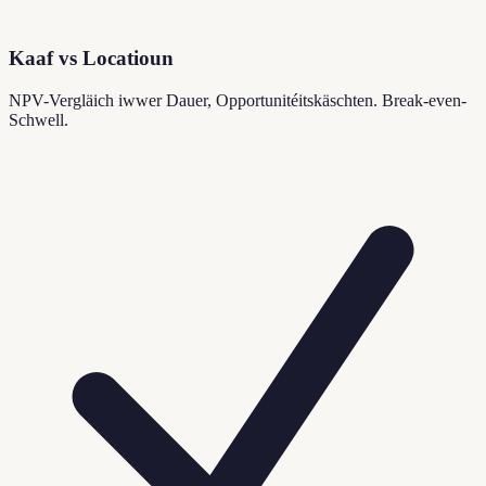
Kaaf vs Locatioun
NPV-Vergläich iwwer Dauer, Opportunitéitskäschten. Break-even-
Schwell.