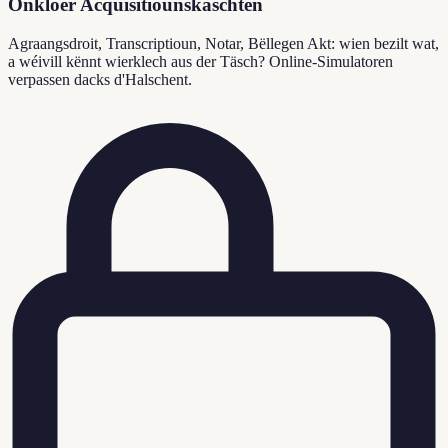
Onkloer Acquisitiounskäschten
Agraangsdroit, Transcriptioun, Notar, Bëllegen Akt: wien bezilt wat,
a wéivill kënnt wierklech aus der Täsch? Online-Simulatoren
verpassen dacks d'Halschent.