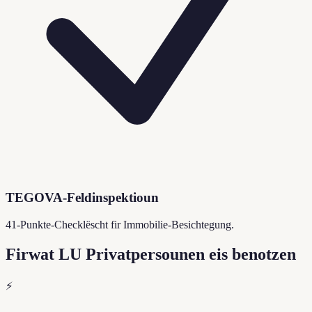
TEGOVA-Feldinspektioun
41-Punkte-Checklëscht fir Immobilie-Besichtegung.
Firwat LU Privatpersounen eis benotzen
⚡