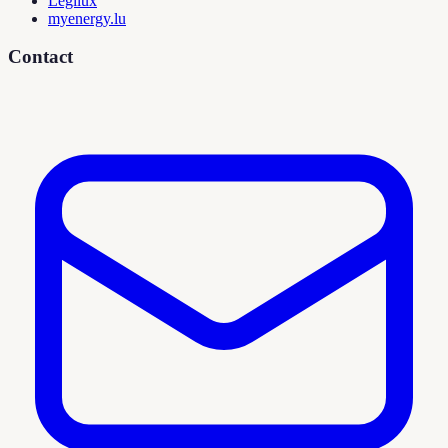
Legilux
myenergy.lu
Contact