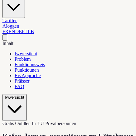
Tariffer
Aloggen
FR
EN
DE
PT
LB
Inhalt
Iwwersiicht
Problem
Funktiounsweis
Funktiounen
Eis Approche
Präisser
FAQ
Iwwersiicht
Gratis Outillen fir LU Privatpersounen