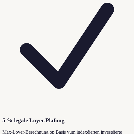
5 % legale Loyer-Plafong
Max-Loyer-Berechnung op Basis vum indexéierten investéierte