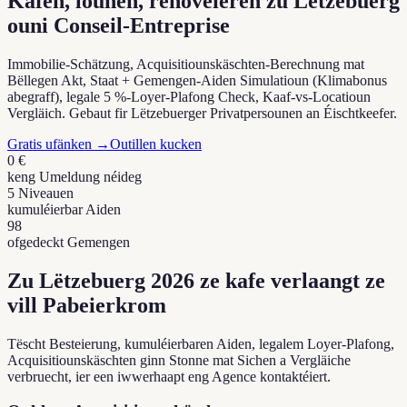
Kafen, lounen, renovéieren zu Lëtzebuerg
ouni Conseil-Entreprise
Immobilie-Schätzung, Acquisitiounskäschten-Berechnung mat
Bëllegen Akt, Staat + Gemengen-Aiden Simulatioun (Klimabonus
abegraff), legale 5 %-Loyer-Plafong Check, Kaaf-vs-Locatioun
Vergläich. Gebaut fir Lëtzebuerger Privatpersounen an Éischtkeefer.
Gratis ufänken
→
Outillen kucken
0 €
keng Umeldung néideg
5 Niveauen
kumuléierbar Aiden
98
ofgedeckt Gemengen
Zu Lëtzebuerg 2026 ze kafe verlaangt ze
vill Pabeierkrom
Tëscht Besteierung, kumuléierbaren Aiden, legalem Loyer-Plafong,
Acquisitiounskäschten ginn Stonne mat Sichen a Vergläiche
verbruecht, ier een iwwerhaapt eng Agence kontaktéiert.