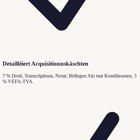
Detailléiert Acquisitiounskäschten
7 % Droit, Transcriptioun, Notar, Bëllegen Akt mat Konditiounen, 3
% VEFA-TVA.