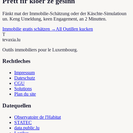
Prett fir kloer ze gesinn
Fänkt mat der Immobilie-Schätzung oder der Käschte-Simulatioun
un. Keng Umeldung, keen Engagement, an 2 Minutten.
Immobilie gratis schätzen
→
All Outillen kucken
T
tevaxia
.lu
Outils immobiliers pour le Luxembourg.
Rechtleches
Impressum
Dateschutz
CGU
Solutions
Plan du site
Datequellen
Observatoire de l'Habitat
STATEC
data.public.lu