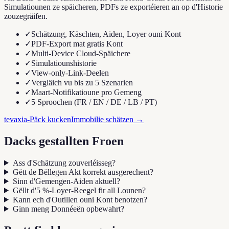
Simulatiounen ze späicheren, PDFs ze exportéieren an op d'Historie
zouzegräifen.
✓
Schätzung, Käschten, Aiden, Loyer ouni Kont
✓
PDF-Export mat gratis Kont
✓
Multi-Device Cloud-Späichere
✓
Simulatiounshistorie
✓
View-only-Link-Deelen
✓
Vergläich vu bis zu 5 Szenarien
✓
Maart-Notifikatioune pro Gemeng
✓
5 Sproochen (FR / EN / DE / LB / PT)
tevaxia-Päck kucken
Immobilie schätzen
→
Dacks gestallten Froen
Ass d'Schätzung zouverléisseg?
Gëtt de Bëllegen Akt korrekt ausgerechent?
Sinn d'Gemengen-Aiden aktuell?
Gëllt d'5 %-Loyer-Reegel fir all Lounen?
Kann ech d'Outillen ouni Kont benotzen?
Ginn meng Donnéeën opbewahrt?