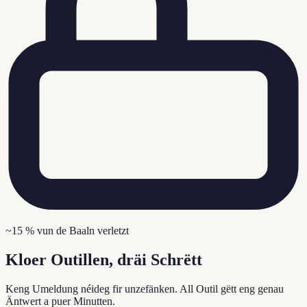
~15 % vun de Baaln verletzt
Kloer Outillen, dräi Schrëtt
Keng Umeldung néideg fir unzefänken. All Outil gëtt eng genau
Äntwert a puer Minutten.