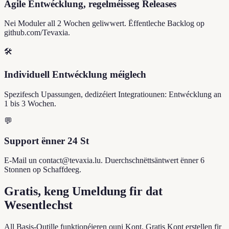
Agile Entwécklung, regelméisseg Releases
Nei Moduler all 2 Wochen geliwwert. Ëffentleche Backlog op
github.com/Tevaxia.
🛠️
Individuell Entwécklung méiglech
Spezifesch Upassungen, dedizéiert Integratiounen: Entwécklung an
1 bis 3 Wochen.
💬
Support ënner 24 St
E-Mail un contact@tevaxia.lu. Duerchschnëttsäntwert ënner 6
Stonnen op Schaffdeeg.
Gratis, keng Umeldung fir dat
Wesentlechst
All Basis-Outille funktionéieren ouni Kont. Gratis Kont erstellen fir