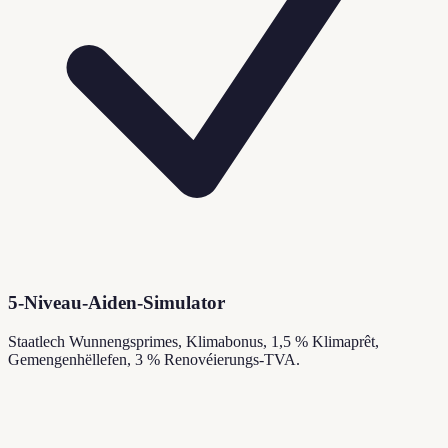
5-Niveau-Aiden-Simulator
Staatlech Wunnengsprimes, Klimabonus, 1,5 % Klimaprêt,
Gemengenhëllefen, 3 % Renovéierungs-TVA.