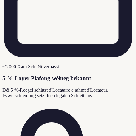
~5.000 € am Schnëtt verpasst
5 %-Loyer-Plafong wéineg bekannt
Déi 5 %-Reegel schützt d'Locataire a rahmt d'Locateur.
Iwwerschreidung setzt Iech legalen Schrëtt aus.