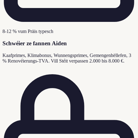
8-12 % vum Präis typesch
Schwéier ze fannen Aiden
Kaafprimes, Klimabonus, Wunnengsprimes, Gemengenhëllefen, 3
% Renovéierungs-TVA. Vill Stéit verpassen 2.000 bis 8.000 €.