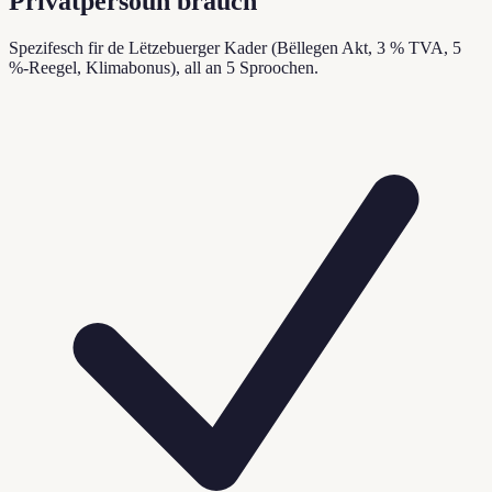
Privatpersoun brauch
Spezifesch fir de Lëtzebuerger Kader (Bëllegen Akt, 3 % TVA, 5
%-Reegel, Klimabonus), all an 5 Sproochen.