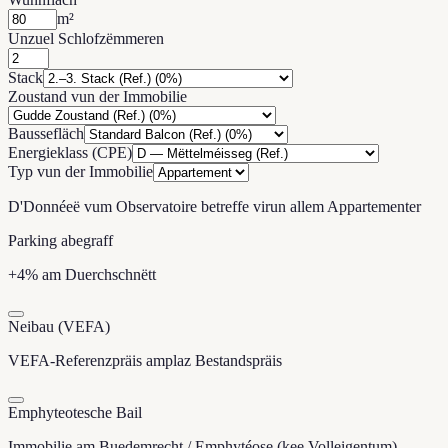
m²
Unzuel Schlofzëmmeren
Stack
Zoustand vun der Immobilie
Baussefläch
Energieklass (CPE)
Typ vun der Immobilie
D'Donnéeë vum Observatoire betreffe virun allem Appartementer
Parking abegraff
+4% am Duerchschnëtt
Neibau (VEFA)
VEFA-Referenzpräis amplaz Bestandspräis
Emphyteotesche Bail
Immobilie am Buedemrecht / Emphytéose (kee Volleigentum)