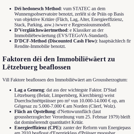
Déi hedonesch Method
: vum STATEC an dem
Wunnengsobservatoire benotzt, zerléit si de Präis op Basis
vun objektive Kritäre (Fläch, Lag, Alter, Energieeffizienz,
Stack, Parking, asw.) iwwer e Regressiounsmodell.
D'Vergläichswäertmethod
: e Klassiker an der
Immobiliëbewäertung (EVS/TEGoVA-Standard).
D'DCF-Method (Discounted Cash Flow)
: haaptsächlech fir
Rendite-Immobilie benotzt.
Faktoren déi den Immobiliëwäert zu
Lëtzebuerg beaflossen
Vill Faktore beaflossen den Immobiliëwäert am Groussherzogtum:
Lag a Gemeng
: dat ass dee wichtegste Faktor. D'Stad
Lëtzebuerg (Belair, Limpertsberg, Kierchbierg) weist
Duerchschnëttpräisser pro m² vun 10.000-14.000 € op, am
Géigesaz zu 5.000-7.000 € am Norden (Clierf, Wolz).
Fläch an Opstellung
: d'Nettowunnfläch (laut
groussherzoglecher Verordnung vum 25. Februar 1979) bleift
dat dominéierendt quantitativt Kritär.
Energieeffizienz (CPE)
: zanter der Reform vum Energiepass
am 2010 beaflosst d'Energieklass d'Präisser moossbar.