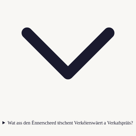
Wat ass den Ënnerscheed tëschent Verkéierswäert a Verkafspräis?