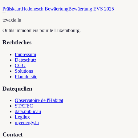
Präiskaart
Hedonesch Bewäertung
Bewäertung EVS 2025
T
tevaxia
.lu
Outils immobiliers pour le Luxembourg.
Rechtleches
Impressum
Dateschutz
CGU
Solutions
Plan du site
Datequellen
Observatoire de l'Habitat
STATEC
data.public.lu
Legilux
myenergy.lu
Contact