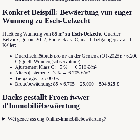
Konkret Beispill: Bewäertung vun enger
Wunneng zu Esch-Uelzecht
Huelt eng Wunneng vun
85 m² zu Esch-Uelzecht
, Quartier
Belvaux, gebaut 2012, Energieklass C, mat 1 Tiefgarageplaz an 1
Keller:
Duerchschnëttpräis pro m² an der Gemeng (Q1-2025): ~6.200
€ (Quell: Wunnengsobservatoire)
Ajustement Klass C: +5 % → 6.510 €/m²
Altersajustement: +3 % → 6.705 €/m²
Tiefgarage: +25.000 €
Bruttobewäertung: 85 × 6.705 + 25.000 =
594.925 €
Dacks gestallt Froen iwwer
d'Immobiliëbewäertung
Wéi genee ass eng Online-Immobiliëbewäertung?