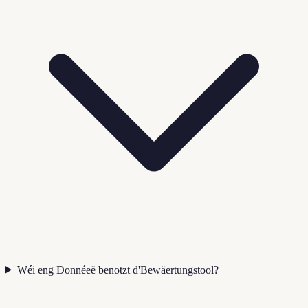
Wéi eng Donnéeë benotzt d'Bewäertungstool?