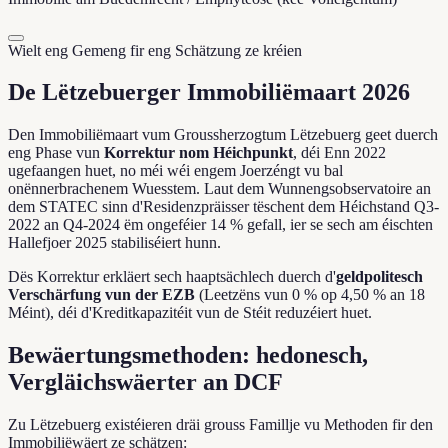
Wielt eng Gemeng fir eng Schätzung ze kréien
De Lëtzebuerger Immobiliëmaart 2026
Den Immobiliëmaart vum Groussherzogtum Lëtzebuerg geet duerch
eng Phase vun
Korrektur nom Héichpunkt
, déi Enn 2022
ugefaangen huet, no méi wéi engem Joerzéngt vu bal
onënnerbrachenem Wuesstem. Laut dem Wunnengsobservatoire an
dem STATEC sinn d'Residenzpräisser tëschent dem Héichstand Q3-
2022 an Q4-2024 ëm ongeféier 14 % gefall, ier se sech am éischten
Hallefjoer 2025 stabiliséiert hunn.
Dës Korrektur erkläert sech haaptsächlech duerch d'
geldpolitesch
Verschärfung vun der EZB
(Leetzëns vun 0 % op 4,50 % an 18
Méint), déi d'Kreditkapazitéit vun de Stéit reduzéiert huet.
Bewäertungsmethoden: hedonesch,
Vergläichswäerter an DCF
Zu Lëtzebuerg existéieren dräi grouss Famillje vu Methoden fir den
Immobiliëwäert ze schätzen: