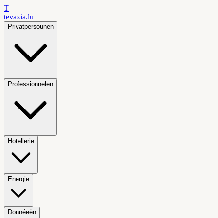
T
tevaxia
.lu
Privatpersounen
Professionnelen
Hotellerie
Energie
Donnéeën