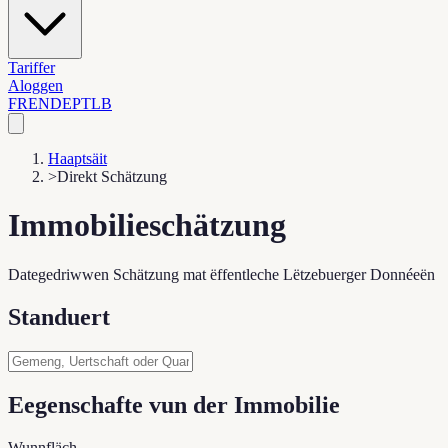
Tariffer
Aloggen
FR
EN
DE
PT
LB
Haaptsäit
>
Direkt Schätzung
Immobilieschätzung
Dategedriwwen Schätzung mat ëffentleche Lëtzebuerger Donnéeën
Standuert
Eegenschafte vun der Immobilie
Wunnfläch