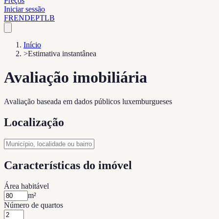
Preços
Iniciar sessão
FR
EN
DE
PT
LB
Início
>
Estimativa instantânea
Avaliação imobiliária
Avaliação baseada em dados públicos luxemburgueses
Localização
Características do imóvel
Área habitável
m²
Número de quartos