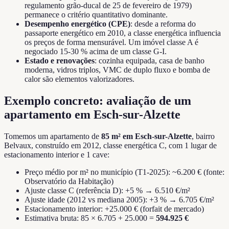
regulamento grão-ducal de 25 de fevereiro de 1979)
permanece o critério quantitativo dominante.
Desempenho energético (CPE)
: desde a reforma do
passaporte energético em 2010, a classe energética influencia
os preços de forma mensurável. Um imóvel classe A é
negociado 15-30 % acima de um classe G-I.
Estado e renovações
: cozinha equipada, casa de banho
moderna, vidros triplos, VMC de duplo fluxo e bomba de
calor são elementos valorizadores.
Exemplo concreto: avaliação de um
apartamento em Esch-sur-Alzette
Tomemos um apartamento de
85 m² em Esch-sur-Alzette
, bairro
Belvaux, construído em 2012, classe energética C, com 1 lugar de
estacionamento interior e 1 cave:
Preço médio por m² no município (T1-2025): ~6.200 € (fonte:
Observatório da Habitação)
Ajuste classe C (referência D): +5 % → 6.510 €/m²
Ajuste idade (2012 vs mediana 2005): +3 % → 6.705 €/m²
Estacionamento interior: +25.000 € (forfait de mercado)
Estimativa bruta: 85 × 6.705 + 25.000 =
594.925 €