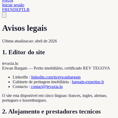
Preços
Iniciar sessão
FR
EN
DE
PT
LB
Avisos legais
Ultima atualizacao: abril de 2026
1. Editor do site
tevaxia.lu
Erwan Bargain — Perito imobiliário, certificado REV TEGOVA
LinkedIn
:
linkedin.com/in/erwanbargain
Gabinete de peritagem imobiliária
:
bargain-expertise.fr
Contacto
:
contact@tevaxia.lu
O site esta disponivel em cinco linguas: frances, ingles, alemao,
portugues e luxemburgues.
2. Alojamento e prestadores tecnicos