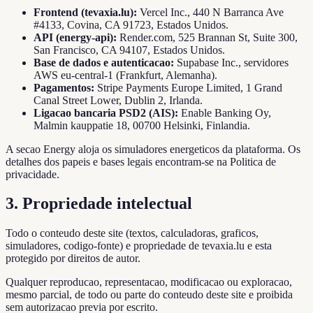
Frontend (tevaxia.lu):
Vercel Inc., 440 N Barranca Ave
#4133, Covina, CA 91723, Estados Unidos.
API (energy-api):
Render.com, 525 Brannan St, Suite 300,
San Francisco, CA 94107, Estados Unidos.
Base de dados e autenticacao:
Supabase Inc., servidores
AWS eu-central-1 (Frankfurt, Alemanha).
Pagamentos:
Stripe Payments Europe Limited, 1 Grand
Canal Street Lower, Dublin 2, Irlanda.
Ligacao bancaria PSD2 (AIS):
Enable Banking Oy,
Malmin kauppatie 18, 00700 Helsinki, Finlandia.
A secao Energy aloja os simuladores energeticos da plataforma. Os
detalhes dos papeis e bases legais encontram-se na Politica de
privacidade.
3. Propriedade intelectual
Todo o conteudo deste site (textos, calculadoras, graficos,
simuladores, codigo-fonte) e propriedade de tevaxia.lu e esta
protegido por direitos de autor.
Qualquer reproducao, representacao, modificacao ou exploracao,
mesmo parcial, de todo ou parte do conteudo deste site e proibida
sem autorizacao previa por escrito.