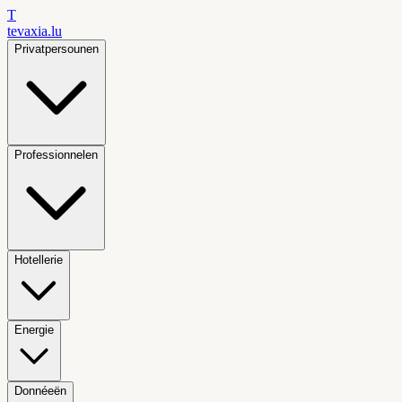
T
tevaxia
.lu
Privatpersounen
Professionnelen
Hotellerie
Energie
Donnéeën