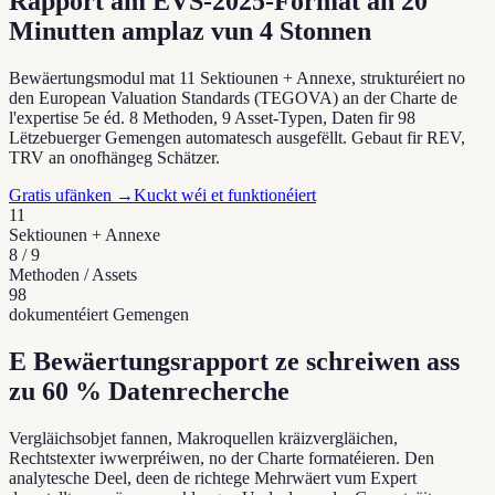
Rapport am EVS-2025-Format an
20
Minutten amplaz vun 4 Stonnen
Bewäertungsmodul mat 11 Sektiounen + Annexe, strukturéiert no
den European Valuation Standards (TEGOVA) an der Charte de
l'expertise 5e éd. 8 Methoden, 9 Asset-Typen, Daten fir 98
Lëtzebuerger Gemengen automatesch ausgefëllt. Gebaut fir REV,
TRV an onofhängeg Schätzer.
Gratis ufänken
→
Kuckt wéi et funktionéiert
11
Sektiounen + Annexe
8 / 9
Methoden / Assets
98
dokumentéiert Gemengen
E Bewäertungsrapport ze schreiwen ass
zu 60 % Datenrecherche
Vergläichsobjet fannen, Makroquellen kräizvergläichen,
Rechtstexter iwwerpréiwen, no der Charte formatéieren. Den
analytesche Deel, deen de richtege Mehrwäert vum Expert