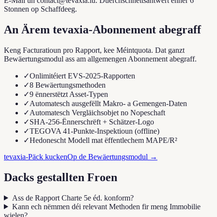
E-Mail un contact@tevaxia.lu. Duerchschnëttsäntwert ënner 6
Stonnen op Schaffdeeg.
An Ärem tevaxia-Abonnement abegraff
Keng Facturatioun pro Rapport, kee Méintquota. Dat ganzt
Bewäertungsmodul ass am allgemengen Abonnement abegraff.
✓
Onlimitéiert EVS-2025-Rapporten
✓
8 Bewäertungsmethoden
✓
9 ënnerstëtzt Asset-Typen
✓
Automatesch ausgefëllt Makro- a Gemengen-Daten
✓
Automatesch Vergläichsobjet no Nopeschaft
✓
SHA-256-Ënnerschrëft + Schätzer-Logo
✓
TEGOVA 41-Punkte-Inspektioun (offline)
✓
Hedonescht Modell mat ëffentlechem MAPE/R²
tevaxia-Päck kucken
Op de Bewäertungsmodul
→
Dacks gestallten Froen
Ass de Rapport Charte 5e éd. konform?
Kann ech nëmmen déi relevant Methoden fir meng Immobilie
wielen?