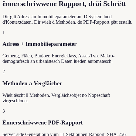
ënnerschriwwene Rapport, dräi Schrëtt
Dir gitt Adress an Immobilieparameter an. D'System lued
d'Kontextdaten, Dir wielt d'Methoden, de PDF-Rapport gëtt erstallt.
1
Adress + Immobilieparameter
Gemeng, Fläch, Baujoer, Energieklass, Asset-Typ. Makro-,
demografesch an urbanistesch Daten lueden automatesch.
2
Methoden a Vergläicher
Wielt tëscht 8 Methoden. Vergläichsobjet no Nopeschaft
virgeschloen.
3
Ënnerschriwwene PDF-Rapport
Server-side Generatioun vum 11-Sektiounen-Rapport, SHA-256-