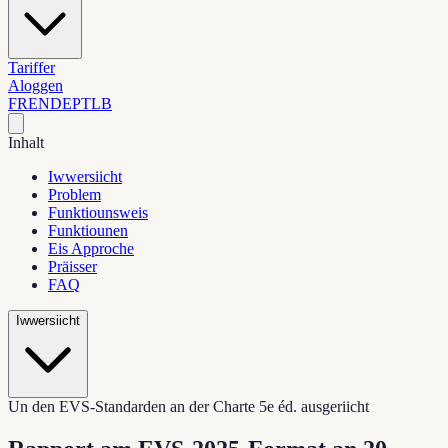
Tariffer
Aloggen
FR
EN
DE
PT
LB
Inhalt
Iwwersiicht
Problem
Funktiounsweis
Funktiounen
Eis Approche
Präisser
FAQ
Iwwersiicht
Un den EVS-Standarden an der Charte 5e éd. ausgeriicht