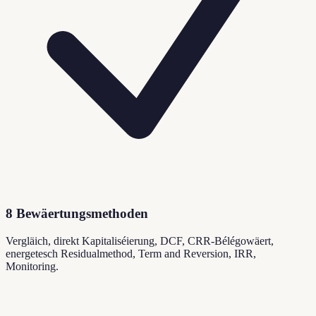
8 Bewäertungsmethoden
Vergläich, direkt Kapitaliséierung, DCF, CRR-Bélégowäert,
energetesch Residualmethod, Term and Reversion, IRR,
Monitoring.