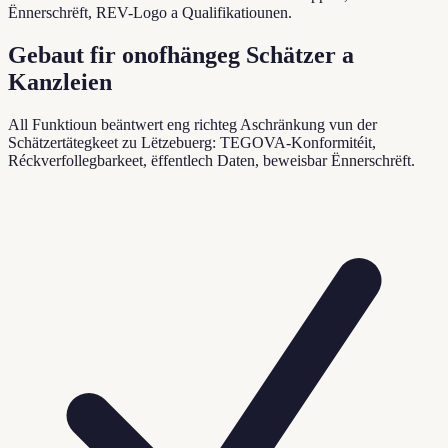
Ënnerschrëft, REV-Logo a Qualifikatiounen.
Gebaut fir onofhängeg Schätzer a
Kanzleien
All Funktioun beäntwert eng richteg Aschränkung vun der
Schätzertätegkeet zu Lëtzebuerg: TEGOVA-Konformitéit,
Réckverfollegbarkeet, ëffentlech Daten, beweisbar Ënnerschrëft.