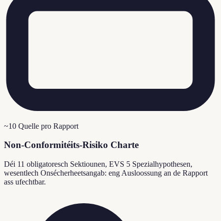
~10 Quelle pro Rapport
Non-Conformitéits-Risiko Charte
Déi 11 obligatoresch Sektiounen, EVS 5 Spezialhypothesen,
wesentlech Onsécherheetsangab: eng Ausloossung an de Rapport
ass ufechtbar.