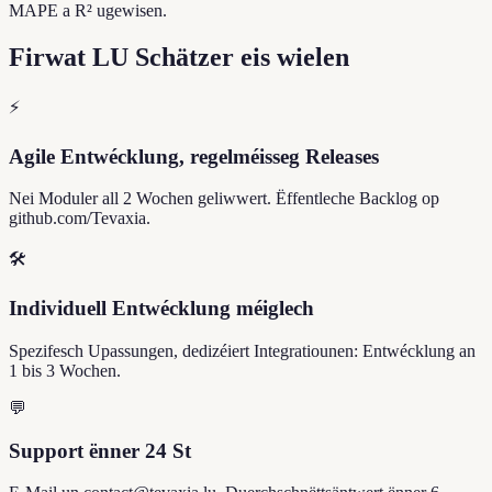
MAPE a R² ugewisen.
Firwat LU Schätzer eis wielen
⚡
Agile Entwécklung, regelméisseg Releases
Nei Moduler all 2 Wochen geliwwert. Ëffentleche Backlog op
github.com/Tevaxia.
🛠️
Individuell Entwécklung méiglech
Spezifesch Upassungen, dedizéiert Integratiounen: Entwécklung an
1 bis 3 Wochen.
💬
Support ënner 24 St