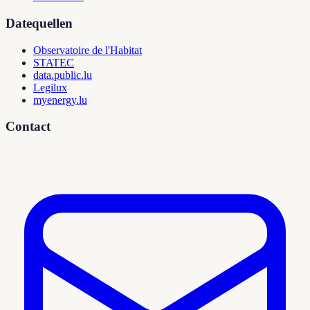
Datequellen
Observatoire de l'Habitat
STATEC
data.public.lu
Legilux
myenergy.lu
Contact