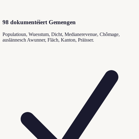
98 dokumentéiert Gemengen
Populatioun, Wuesstum, Dicht, Medianerevenue, Chômage,
auslännesch Awunner, Fläch, Kanton, Präisser.