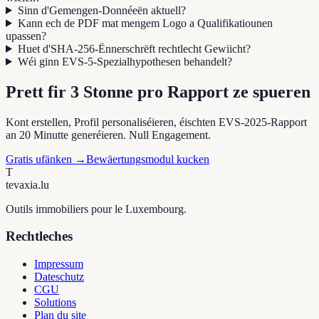
Sinn d'Gemengen-Donnéeën aktuell?
Kann ech de PDF mat mengem Logo a Qualifikatiounen
upassen?
Huet d'SHA-256-Ënnerschrëft rechtlecht Gewiicht?
Wéi ginn EVS-5-Spezialhypothesen behandelt?
Prett fir 3 Stonne pro Rapport ze spueren
Kont erstellen, Profil personaliséieren, éischten EVS-2025-Rapport
an 20 Minutte generéieren. Null Engagement.
Gratis ufänken
→
Bewäertungsmodul kucken
T
tevaxia
.lu
Outils immobiliers pour le Luxembourg.
Rechtleches
Impressum
Dateschutz
CGU
Solutions
Plan du site