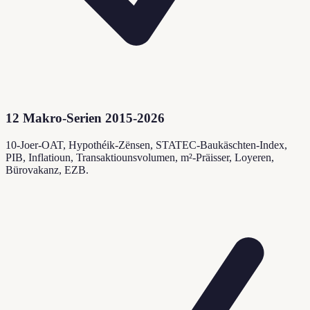
12 Makro-Serien 2015-2026
10-Joer-OAT, Hypothéik-Zënsen, STATEC-Baukäschten-Index,
PIB, Inflatioun, Transaktiounsvolumen, m²-Präisser, Loyeren,
Bürovakanz, EZB.