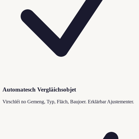
Automatesch Vergläichsobjet
Virschléi no Gemeng, Typ, Fläch, Baujoer. Erklärbar Ajustementer.