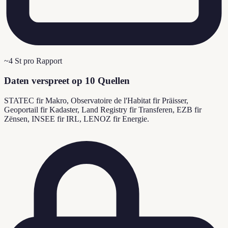
~4 St pro Rapport
Daten verspreet op 10 Quellen
STATEC fir Makro, Observatoire de l'Habitat fir Präisser,
Geoportail fir Kadaster, Land Registry fir Transferen, EZB fir
Zënsen, INSEE fir IRL, LENOZ fir Energie.