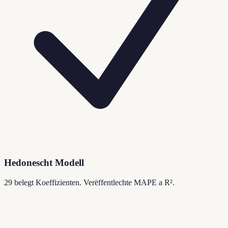
Hedonescht Modell
29 belegt Koeffizienten. Verëffentlechte MAPE a R².