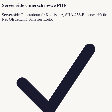
Server-side ënnerschriwwe PDF
Server-side Generatioun fir Konsistenz, SHA-256-Ënnerschrëft fir
Net-Ofstreitung, Schätzer-Logo.