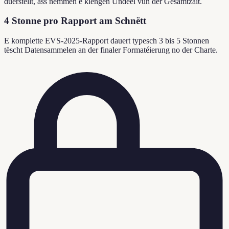
duerstellt, ass nëmmen e klengen Undeel vun der Gesamtzäit.
4 Stonne pro Rapport am Schnëtt
E komplette EVS-2025-Rapport dauert typesch 3 bis 5 Stonnen
tëscht Datensammelen an der finaler Formatéierung no der Charte.