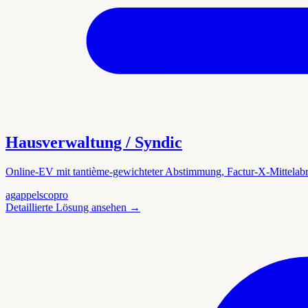
Hausverwaltung / Syndic
Online-EV mit tantième-gewichteter Abstimmung, Factur-X-Mittela
ag
appels
copro
Detaillierte Lösung ansehen
→