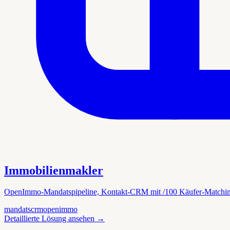
Immobilienmakler
OpenImmo-Mandatspipeline, Kontakt-CRM mit /100 Käufer-Matchin
mandats
crm
openimmo
Detaillierte Lösung ansehen
→