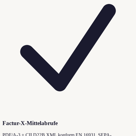
Factur-X-Mittelabrufe
PDF/A-3 + CII D22B XML konform EN 16931, SEPA-