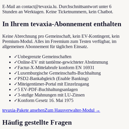
E-Mail an contact@tevaxia.lu. Durchschnittsantwort unter 6
Stunden an Werktagen. Keine Ticketnummern, kein Chatbot.
In Ihrem tevaxia-Abonnement enthalten
Keine Abrechnung pro Gemeinschaft, kein EV-Kontingent, kein
Premium-Modul. Alles im Freemium zum Testen verfügbar, im
allgemeinen Abonnement für täglichen Einsatz.
✓
Unbegrenzte Gemeinschaften
✓
Online-EV mit tantième-gewichteter Abstimmung
✓
Factur-X-Mittelabrufe konform EN 16931
✓
Luxemburgische Gemeinschafts-Buchhaltung
✓
PSD2-Bankabgleich (Enable Banking)
✓
Miteigentümer-Portal mit Einzelzugang
✓
5 EV-PDF-Buchhaltungsanlagen
✓
3-stufige Mahnungen mit LU-Zinsen
✓
Konform Gesetz 16. Mai 1975
tevaxia-Pakete ansehen
Zum Hausverwalter-Modul
→
Häufig gestellte Fragen