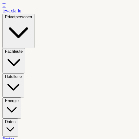
T
tevaxia
.lu
Privatpersonen
Fachleute
Hotellerie
Energie
Daten