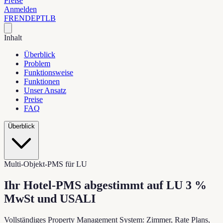
Preise
Anmelden
FR
EN
DE
PT
LB
Inhalt
Überblick
Problem
Funktionsweise
Funktionen
Unser Ansatz
Preise
FAQ
Überblick
Multi-Objekt-PMS für LU
Ihr Hotel-PMS abgestimmt auf
LU 3 %
MwSt und USALI
Vollständiges Property Management System: Zimmer, Rate Plans,