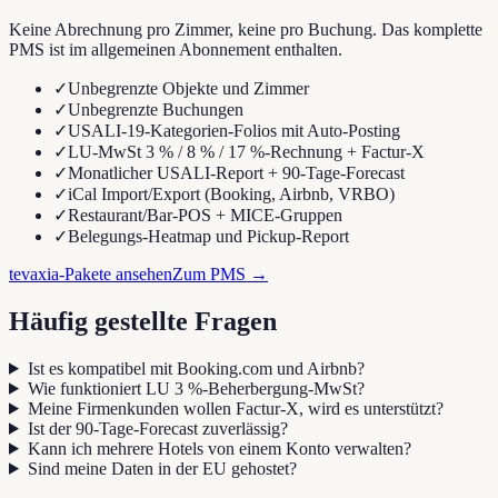
Keine Abrechnung pro Zimmer, keine pro Buchung. Das komplette
PMS ist im allgemeinen Abonnement enthalten.
✓
Unbegrenzte Objekte und Zimmer
✓
Unbegrenzte Buchungen
✓
USALI-19-Kategorien-Folios mit Auto-Posting
✓
LU-MwSt 3 % / 8 % / 17 %-Rechnung + Factur-X
✓
Monatlicher USALI-Report + 90-Tage-Forecast
✓
iCal Import/Export (Booking, Airbnb, VRBO)
✓
Restaurant/Bar-POS + MICE-Gruppen
✓
Belegungs-Heatmap und Pickup-Report
tevaxia-Pakete ansehen
Zum PMS
→
Häufig gestellte Fragen
Ist es kompatibel mit Booking.com und Airbnb?
Wie funktioniert LU 3 %-Beherbergung-MwSt?
Meine Firmenkunden wollen Factur-X, wird es unterstützt?
Ist der 90-Tage-Forecast zuverlässig?
Kann ich mehrere Hotels von einem Konto verwalten?
Sind meine Daten in der EU gehostet?