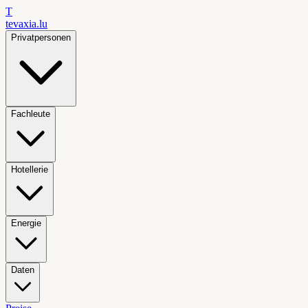
T
tevaxia
.lu
Privatpersonen
Fachleute
Hotellerie
Energie
Daten