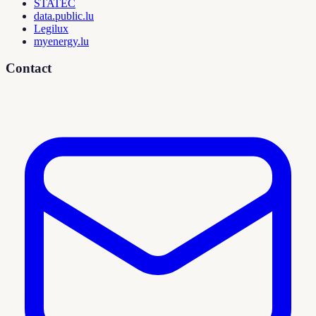
STATEC
data.public.lu
Legilux
myenergy.lu
Contact