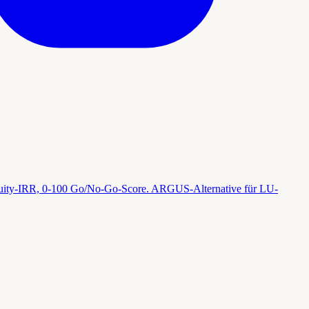
quity-IRR, 0-100 Go/No-Go-Score. ARGUS-Alternative für LU-