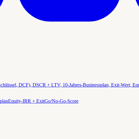
chlüssel, DCF), DSCR + LTV, 10-Jahres-Businessplan, Exit-Wert, E
plan
Equity-IRR + Exit
Go/No-Go-Score