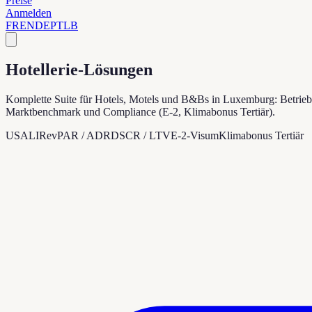
Preise
Anmelden
FR
EN
DE
PT
LB
Hotellerie-Lösungen
Komplette Suite für Hotels, Motels und B&Bs in Luxemburg: Bet
Marktbenchmark und Compliance (E-2, Klimabonus Tertiär).
USALI
RevPAR / ADR
DSCR / LTV
E-2-Visum
Klimabonus Tertiär