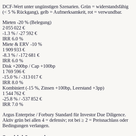
DCF-Wert unter ungünstigen Szenarien. Grün = widerstandsfähig
(< 5 % Rückgang), gelb = Aufmerksamkeit, rot = verwundbar.
Mieten -20 % (Belegung)
2 055 022 €
-1.3
% /
-27 592 €
IRR
6.0
%
Miete & ERV -10 %
1 909 933 €
-8.3
% /
-172 681 €
IRR
6.0
%
Disk +200bp / Cap +100bp
1 769 596 €
-15.0
% /
-313 017 €
IRR
8.0
%
Kombiniert (-15 %, Zinsen +100bp, Leerstand +3pp)
1 544 762 €
-25.8
% /
-537 852 €
IRR
7.0
%
Argus Enterprise / Forbury Standard für Investor Due Diligence.
Aktiv grün bei allen 4 = defensiv; rot bei ≥ 2 = Preisnachlass oder
Bedingungen verlangen.