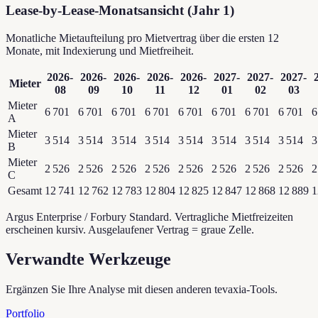
Lease-by-Lease-Monatsansicht (Jahr 1)
Monatliche Mietaufteilung pro Mietvertrag über die ersten 12
Monate, mit Indexierung und Mietfreiheit.
2026-
2026-
2026-
2026-
2026-
2027-
2027-
2027-
Mieter
08
09
10
11
12
01
02
03
Mieter
6 701
6 701
6 701
6 701
6 701
6 701
6 701
6 701
6
A
Mieter
3 514
3 514
3 514
3 514
3 514
3 514
3 514
3 514
3
B
Mieter
2 526
2 526
2 526
2 526
2 526
2 526
2 526
2 526
2
C
Gesamt
12 741
12 762
12 783
12 804
12 825
12 847
12 868
12 889
1
Argus Enterprise / Forbury Standard. Vertragliche Mietfreizeiten
erscheinen kursiv. Ausgelaufener Vertrag = graue Zelle.
Verwandte Werkzeuge
Ergänzen Sie Ihre Analyse mit diesen anderen tevaxia-Tools.
Portfolio