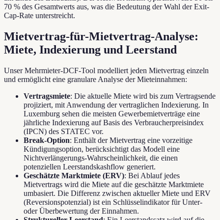
70 % des Gesamtwerts aus, was die Bedeutung der Wahl der Exit-
Cap-Rate unterstreicht.
Mietvertrag-für-Mietvertrag-Analyse:
Miete, Indexierung und Leerstand
Unser Mehrmieter-DCF-Tool modelliert jeden Mietvertrag einzeln
und ermöglicht eine granulare Analyse der Mieteinnahmen:
Vertragsmiete
: Die aktuelle Miete wird bis zum Vertragsende
projiziert, mit Anwendung der vertraglichen Indexierung. In
Luxemburg sehen die meisten Gewerbemietverträge eine
jährliche Indexierung auf Basis des Verbraucherpreisindex
(IPCN) des STATEC vor.
Break-Option
: Enthält der Mietvertrag eine vorzeitige
Kündigungsoption, berücksichtigt das Modell eine
Nichtverlängerungs-Wahrscheinlichkeit, die einen
potenziellen Leerstandskashflow generiert.
Geschätzte Marktmiete (ERV)
: Bei Ablauf jedes
Mietvertrags wird die Miete auf die geschätzte Marktmiete
umbasiert. Die Differenz zwischen aktueller Miete und ERV
(Reversionspotenzial) ist ein Schlüsselindikator für Unter-
oder Überbewertung der Einnahmen.
Struktureller Leerstand
: Ein Leerstandssatz wird auf die