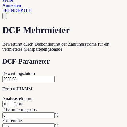
Preise
Anmelden
FR
EN
DE
PT
LB
DCF Mehrmieter
Bewertung durch Diskontierung der Zahlungsströme für ein
vermietetes Mehrparteiengebäude.
DCF-Parameter
Bewertungsdatum
Format JJJJ-MM
Analysezeitraum
Jahre
Diskontierungszins
%
Exitrendite
%