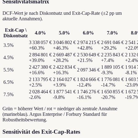
Sensitivitätsmatrix
DCF-Wert je nach Diskontsatz und Exit-Cap-Rate (±2 pp um
aktuelle Annahmen).
Exit-Cap
\
4.0
%
5.0
%
6.0
%
7.0
%
8.0
Diskontsatz
3 338 057 €
3 046 802 €
2 974 215 €
2 691 046 €
2 541 
3.5
%
+
60.3
%
+
46.3
%
+
42.8
%
+
29.2
%
+
22.0
2 894 801 €
2 669 487 €
2 530 649 €
2 235 843 €
2 132 
4.5
%
+
39.0
%
+
28.2
%
+
21.5
%
+
7.4
%
+
2.4
%
2 427 380 €
2 422 834 €
1 889 105 €
1 914 
5.5
%
2 097 346 €
+
16.6
%
+
16.3
%
-9.3
%
-8.1
%
2 133 795 €
2 164 027 €
1 824 666 €
1 776 081 €
1 603 
6.5
%
+
2.5
%
+
3.9
%
-12.4
%
-14.7
%
-23.0
2 028 464 €
1 877 541 €
1 746 276 €
1 650 855 €
1 672 
7.5
%
-2.6
%
-9.8
%
-16.1
%
-20.7
%
-19.7
Grün = höherer Wert / rot = niedriger als zentrale Annahme
(marineblau). Argus Enterprise / Forbury Standard für
Robustheitsbewertung.
Sensitivität des Exit-Cap-Rates