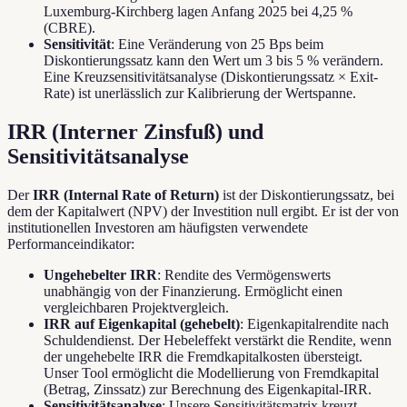
Luxemburg-Kirchberg lagen Anfang 2025 bei 4,25 %
(CBRE).
Sensitivität
: Eine Veränderung von 25 Bps beim
Diskontierungssatz kann den Wert um 3 bis 5 % verändern.
Eine Kreuzsensitivitätsanalyse (Diskontierungssatz × Exit-
Rate) ist unerlässlich zur Kalibrierung der Wertspanne.
IRR (Interner Zinsfuß) und
Sensitivitätsanalyse
Der
IRR (Internal Rate of Return)
ist der Diskontierungssatz, bei
dem der Kapitalwert (NPV) der Investition null ergibt. Er ist der von
institutionellen Investoren am häufigsten verwendete
Performanceindikator:
Ungehebelter IRR
: Rendite des Vermögenswerts
unabhängig von der Finanzierung. Ermöglicht einen
vergleichbaren Projektvergleich.
IRR auf Eigenkapital (gehebelt)
: Eigenkapitalrendite nach
Schuldendienst. Der Hebeleffekt verstärkt die Rendite, wenn
der ungehebelte IRR die Fremdkapitalkosten übersteigt.
Unser Tool ermöglicht die Modellierung von Fremdkapital
(Betrag, Zinssatz) zur Berechnung des Eigenkapital-IRR.
Sensitivitätsanalyse
: Unsere Sensitivitätsmatrix kreuzt