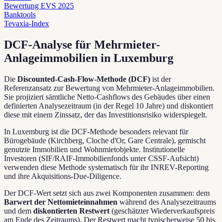
Bewertung EVS 2025
Banktools
Tevaxia-Index
DCF-Analyse für Mehrmieter-
Anlageimmobilien in Luxemburg
Die
Discounted-Cash-Flow-Methode (DCF)
ist der
Referenzansatz zur Bewertung von Mehrmieter-Anlageimmobilien.
Sie projiziert sämtliche Netto-Cashflows des Gebäudes über einen
definierten Analysezeitraum (in der Regel 10 Jahre) und diskontiert
diese mit einem Zinssatz, der das Investitionsrisiko widerspiegelt.
In Luxemburg ist die DCF-Methode besonders relevant für
Bürogebäude (Kirchberg, Cloche d'Or, Gare Centrale), gemischt
genutzte Immobilien und Wohnmietobjekte. Institutionelle
Investoren (SIF/RAIF-Immobilienfonds unter CSSF-Aufsicht)
verwenden diese Methode systematisch für ihr INREV-Reporting
und ihre Akquisitions-Due-Diligence.
Der DCF-Wert setzt sich aus zwei Komponenten zusammen: dem
Barwert der Nettomieteinnahmen
während des Analysezeitraums
und dem
diskontierten Restwert
(geschätzter Wiederverkaufspreis
am Ende des Zeitraums). Der Restwert macht typischerweise 50 bis