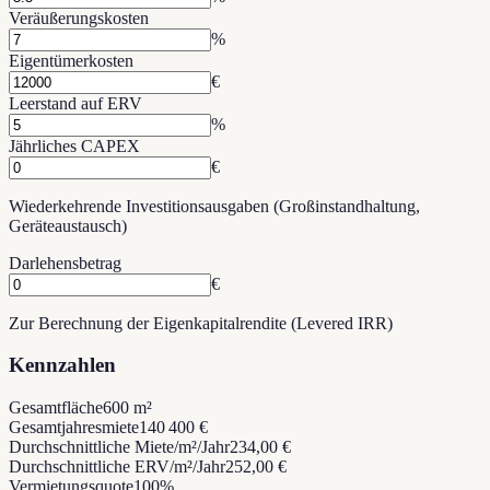
Veräußerungskosten
%
Eigentümerkosten
€
Leerstand auf ERV
%
Jährliches CAPEX
€
Wiederkehrende Investitionsausgaben (Großinstandhaltung,
Geräteaustausch)
Darlehensbetrag
€
Zur Berechnung der Eigenkapitalrendite (Levered IRR)
Kennzahlen
Gesamtfläche
600 m²
Gesamtjahresmiete
140 400 €
Durchschnittliche Miete/m²/Jahr
234,00 €
Durchschnittliche ERV/m²/Jahr
252,00 €
Vermietungsquote
100%