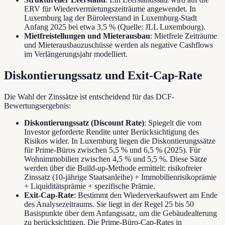
ERV für Wiedervermietungszeiträume angewendet. In
Luxemburg lag der Büroleerstand in Luxemburg-Stadt
Anfang 2025 bei etwa 3,5 % (Quelle: JLL Luxembourg).
Mietfreistellungen und Mieterausbau
: Mietfreie Zeiträume
und Mieterausbauzuschüsse werden als negative Cashflows
im Verlängerungsjahr modelliert.
Diskontierungssatz und Exit-Cap-Rate
Die Wahl der Zinssätze ist entscheidend für das DCF-
Bewertungsergebnis:
Diskontierungssatz (Discount Rate)
: Spiegelt die vom
Investor geforderte Rendite unter Berücksichtigung des
Risikos wider. In Luxemburg liegen die Diskontierungssätze
für Prime-Büros zwischen 5,5 % und 6,5 % (2025). Für
Wohnimmobilien zwischen 4,5 % und 5,5 %. Diese Sätze
werden über die Build-up-Methode ermittelt: risikofreier
Zinssatz (10-jährige Staatsanleihe) + Immobilienrisikoprämie
+ Liquiditätsprämie + spezifische Prämie.
Exit-Cap-Rate
: Bestimmt den Wiederverkaufswert am Ende
des Analysezeitraums. Sie liegt in der Regel 25 bis 50
Basispunkte über dem Anfangssatz, um die Gebäudealterung
zu berücksichtigen. Die Prime-Büro-Cap-Rates in