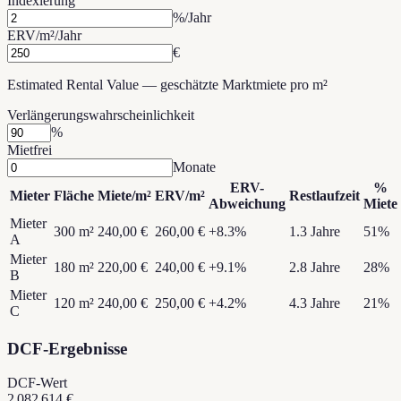
Indexierung
%/Jahr
ERV/m²/Jahr
€
Estimated Rental Value — geschätzte Marktmiete pro m²
Verlängerungswahrscheinlichkeit
%
Mietfrei
Monate
ERV-
%
Mieter
Fläche
Miete/m²
ERV/m²
Restlaufzeit
Abweichung
Miete
Mieter
300
m²
240,00 €
260,00 €
+
8.3
%
1.3
Jahre
51
%
A
Mieter
180
m²
220,00 €
240,00 €
+
9.1
%
2.8
Jahre
28
%
B
Mieter
120
m²
240,00 €
250,00 €
+
4.2
%
4.3
Jahre
21
%
C
DCF-Ergebnisse
DCF-Wert
2 082 614 €