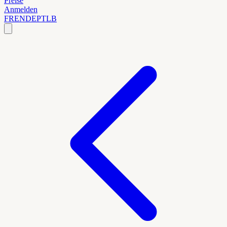
Preise
Anmelden
FR
EN
DE
PT
LB