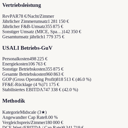
Vertriebsleistung
RevPAR
78 €/Nacht/Zimmer
Jährlicher Zimmerumsatz
1 281 150 €
Jährlicher F&B-Umsatz
355 875 €
Sonstiger Umsatz (MICE, Spa…)
142 350 €
Gesamtumsatz jährlich
1 779 375 €
USALI Betriebs-GuV
Personalkosten
498 225 €
Energiekosten
106 763 €
Sonstige Betriebskosten
355 875 €
Gesamte Betriebskosten
960 863 €
GOP (Gross Operating Profit)
818 513 € (46.0 %)
FF&E-Rücklage (4 %)
71 175 €
Stabilisiertes EBITDA
747 338 € (42.0 %)
Methodik
Kategorie
Midscale (3★)
Angewandter Cap Rate
8.00 %
Vergleichspreis/Zimmer
180 000 €
DCF-Wert (EBITDA / Cap Rate)
9 341 719 €