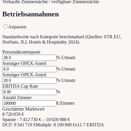
Verkaufte Zimmernächte / verfügbare Zimmernächte
Betriebsannahmen
Anpassen
Standardwerte nach Kategorie benchmarked (Quellen: STR EU,
HotStats, JLL Hotels & Hospitality 2024).
Personalkostenquote
% Umsatz
Sonstiger OPEX-Anteil
% Umsatz
Sonstiger OPEX-Anteil
% Umsatz
EBITDA Cap Rate
%
Anzahl Zimmer
€/Zimmer
Geschätzter Marktwert
8 720 859 €
Spanne
:
7 412 730 €
–
10 028 988 €
DCF: 9 341 719 €
Multiple: 8 100 000 €
x
11.7
EBITDA