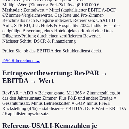
Multiple-Wert (Zimmer × Preis/Schlüssel)
8 100 000 €
Methode
:
Zentralwert = Mittel (kapitalisierter EBITDA-DCF,
€/Zimmer-Vergleichswerte). Cap Rate und Pro-Zimmer-
Benchmarks nach Kategorie indexiert. Referenzen: USALI 11.
Aufl., STR EU, JLL Hotels & Hospitality 2024. Indikativ — die
endgültige Bewertung eines Hotelobjekts erfordert eine Due-
Diligence-Prüfung durch einen zertifizierten Bewerter.
Nächster Schritt: DSCR & Finanzierung
Prüfen Sie, ob das EBITDA den Schuldendienst deckt.
DSCR berechnen →
Ertragswertbewertung: RevPAR →
EBITDA → Wert
RevPAR = ADR × Belegungsrate. Mal 365 × Zimmerzahl ergibt
das den Jahresumsatz Zimmer. Plus F&B und andere Erträge =
Gesamtumsatz. Minus Betriebskosten = GOP, minus FF&E-
Rückstellung (4 %) = stabilisiertes EBITDA. DCF-Wert = EBITDA
/ Kapitalisierungszinssatz.
Referenz-USALI-Kennzahlen je