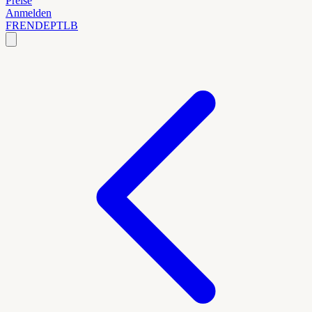
Preise
Anmelden
FR
EN
DE
PT
LB