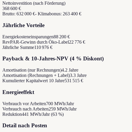
Nettoinvestition (nach Förderung)
368 600 €
Brutto: 632 000 €
- Klimabonus: 263 400 €
Jährliche Vorteile
Energiekosteneinsparungen
88 200 €
RevPAR-Gewinn durch Öko-Label
22 776 €
Jährliche Summe
110 976 €
Payback & 10-Jahres-NPV (4 % Diskont)
Amortisation (nur Rechnungen)
4.2 Jahre
Amortisation (Rechnungen + Label)
3.3 Jahre
Kumulierter Kapitalwert 10 Jahre
531 515 €
Energieeffekt
Verbrauch vor Arbeiten
700 MWh/Jahr
Verbrauch nach Arbeiten
259 MWh/Jahr
Reduktion
441 MWh/Jahr (63 %)
Detail nach Posten