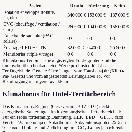
Posten
Brutto
Förderung
Netto
Isolation enveloppe (toiture,
340 000 €
153 000 €
187 000 €
façade)
CVC (chauffage / ventilation /
260 000 €
104 000 €
156 000 €
clim)
Eau chaude sanitaire (PAC,
0 €
0 €
0 €
solaire)
Éclairage LED + GTB
32 000 €
6 400 €
25 600 €
Menuiseries (triple vitrage)
0 €
0 €
0 €
Klimabonus Tertiär — die angezeigten Förderquoten sind die
durchschnittlich beobachteten Werte pro Posten für LU-
Tertiärgebäude. Genaue Sätze hängen vom Haushaltsjahr (Klima-
Pak-Gesetz) und vom angestrebten Leistungslabel ab. Vor
Beauftragung mit myenergy abklären.
Klimabonus für Hotel-Tertiärbereich
Das Klimabonus-Regime (Gesetz vom 23.12.2022) deckt
energetische Sanierungen im luxemburgischen Tertiärbereich ab.
Für ein Hotel förderfähig: Dämmung, HLK, LED + GLT, 3-fach-
Fenster, Wärmepumpen, Solarthermie. Subventionsquoten 25-62,5
% je nach Umfang und Zielleistung, mit CO₂-Bonus je nach realen