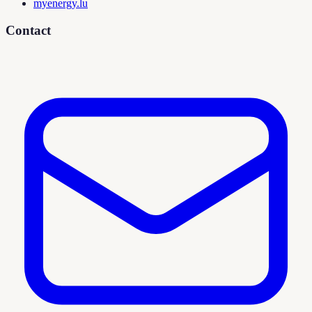
myenergy.lu
Contact