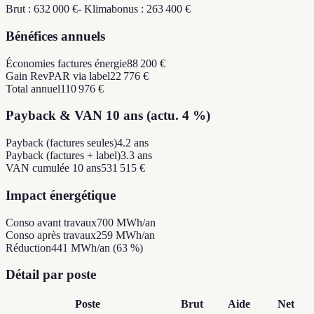
Brut : 632 000 €
- Klimabonus : 263 400 €
Bénéfices annuels
Économies factures énergie
88 200 €
Gain RevPAR via label
22 776 €
Total annuel
110 976 €
Payback & VAN 10 ans (actu. 4 %)
Payback (factures seules)
4.2 ans
Payback (factures + label)
3.3 ans
VAN cumulée 10 ans
531 515 €
Impact énergétique
Conso avant travaux
700 MWh/an
Conso après travaux
259 MWh/an
Réduction
441 MWh/an (63 %)
Détail par poste
Poste
Brut
Aide
Net