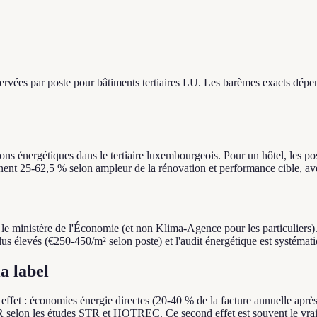
ervées par poste pour bâtiments tertiaires LU. Les barèmes exacts dépen
s énergétiques dans le tertiaire luxembourgeois. Pour un hôtel, les po
ignent 25-62,5 % selon ampleur de la rénovation et performance cible, a
 le ministère de l'Économie (et non Klima-Agence pour les particuliers
lus élevés (€250-450/m² selon poste) et l'audit énergétique est systémat
a label
r effet : économies énergie directes (20-40 % de la facture annuelle ap
selon les études STR et HOTREC. Ce second effet est souvent le vrai