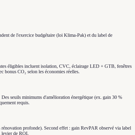
dent de l'exercice budgétaire (loi Klima-Pak) et du label de
stes éligibles incluent isolation, CVC, éclairage LED + GTB, fenêtres
vec bonus CO₂ selon les économies réelles.
). Des seuils minimums d'amélioration énergétique (ex. gain 30 %
iquement requis.
rès rénovation profonde). Second effet : gain RevPAR observé via label
 levier de ROI.