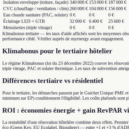
Isolation enveloppe (toiture, façade)
340 000 €
153 000 €
187 000 €
CVC (chauffage / ventilation / clim)
260 000 €
104 000 €
156 000 €
Eau chaude sanitaire (PAC, solaire)
0 €
0 €
0 €
Éclairage LED + GTB
32 000 €
6 400 €
25 600 €
Menuiseries (triple vitrage)
0 €
0 €
0 €
Klimabonus tertiaire — les taux d'aide affichés sont les moyennes obs
performance ciblé. Vérifier auprès de myenergy avant engagement.
Klimabonus pour le tertiaire hôtelier
Le régime Klimabonus (loi du 23 décembre 2022) couvre les rénovation
triple vitrage, PAC et solaire thermique. Les taux de subvention atte
Différences tertiaire vs résidentiel
Pour le tertiaire, les démarches passent par le Guichet Unique PME et
minimum sur EP) conditionnent l'éligibilité. Les coûts plafonds sont p
ROI : économies énergie + gain RevPAR vi
La rentabilité d'une rénovation hôtelière combine deux effets. Premie
éco (Green Key, EU Ecolabel, Biosphere) — entre +1 et +3 % d'ADR 