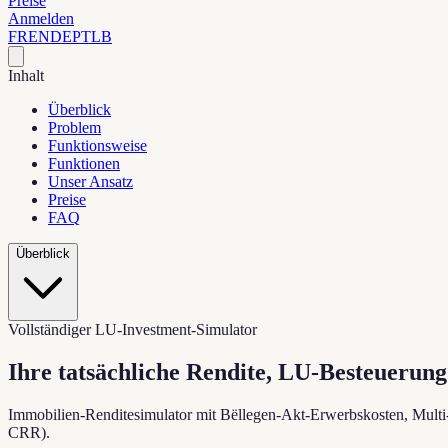
Preise
Anmelden
FR
EN
DE
PT
LB
Inhalt
Überblick
Problem
Funktionsweise
Funktionen
Unser Ansatz
Preise
FAQ
Überblick
Vollständiger LU-Investment-Simulator
Ihre tatsächliche Rendite,
LU-Besteuerung 
Immobilien-Renditesimulator mit Bëllegen-Akt-Erwerbskosten, Mul
CRR).