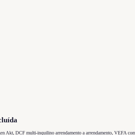
cluída
gen Akt, DCF multi-inquilino arrendamento a arrendamento, VEFA com jur