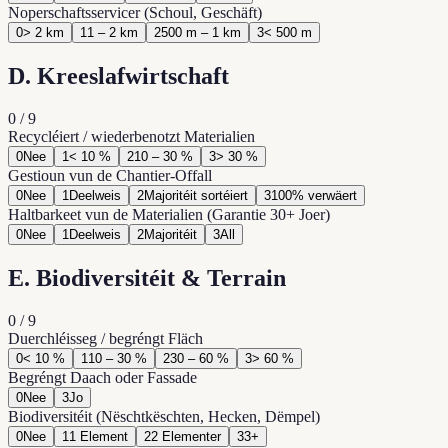
Noperschaftsservicer (Schoul, Geschäft)
0
> 2 km
1
1 – 2 km
2
500 m – 1 km
3
< 500 m
D. Kreeslafwirtschaft
0
/
9
Recycléiert / wiederbenotzt Materialien
0
Nee
1
< 10 %
2
10 – 30 %
3
> 30 %
Gestioun vun de Chantier-Offall
0
Nee
1
Deelweis
2
Majoritéit sortéiert
3
100% verwäert
Haltbarkeet vun de Materialien (Garantie 30+ Joer)
0
Nee
1
Deelweis
2
Majoritéit
3
All
E. Biodiversitéit & Terrain
0
/
9
Duerchléisseg / begréngt Fläch
0
< 10 %
1
10 – 30 %
2
30 – 60 %
3
> 60 %
Begréngt Daach oder Fassade
0
Nee
3
Jo
Biodiversitéit (Nëschtkëschten, Hecken, Dëmpel)
0
Nee
1
1 Element
2
2 Elementer
3
3+