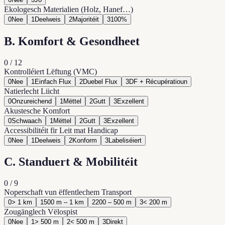
Ekologesch Materialien (Holz, Hanef…)
0
Nee
1
Deelweis
2
Majoritéit
3
100%
B. Komfort & Gesondheet
0
/
12
Kontrolléiert Lëftung (VMC)
0
Nee
1
Einfach Flux
2
Duebel Flux
3
DF + Récupératioun
Natierlecht Liicht
0
Onzureichend
1
Mëttel
2
Gutt
3
Exzellent
Akustesche Komfort
0
Schwaach
1
Mëttel
2
Gutt
3
Exzellent
Accessibilitéit fir Leit mat Handicap
0
Nee
1
Deelweis
2
Konform
3
Labeliséiert
C. Standuert & Mobilitéit
0
/
9
Noperschaft vun ëffentlechem Transport
0
> 1 km
1
500 m – 1 km
2
200 – 500 m
3
< 200 m
Zougänglech Vëlospist
0
Nee
1
> 500 m
2
< 500 m
3
Direkt