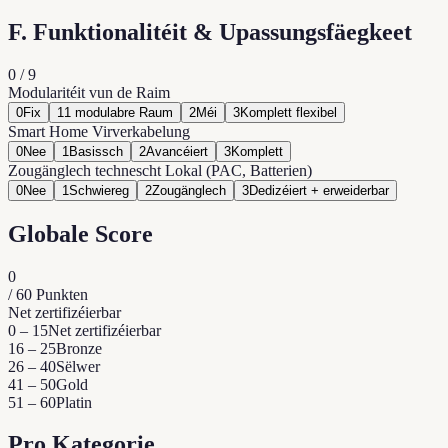
F. Funktionalitéit & Upassungsfäegkeet
0
/
9
Modularitéit vun de Raim
0
Fix
1
1 modulabre Raum
2
Méi
3
Komplett flexibel
Smart Home Virverkabelung
0
Nee
1
Basissch
2
Avancéiert
3
Komplett
Zougänglech technescht Lokal (PAC, Batterien)
0
Nee
1
Schwiereg
2
Zougänglech
3
Dedizéiert + erweiderbar
Globale Score
0
/
60
Punkten
Net zertifizéierbar
0 – 15
Net zertifizéierbar
16 – 25
Bronze
26 – 40
Sëlwer
41 – 50
Gold
51 – 60
Platin
Pro Kategorie