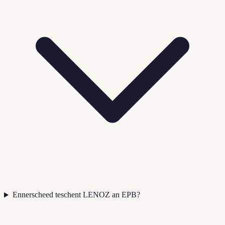
Ennerscheed teschent LENOZ an EPB?