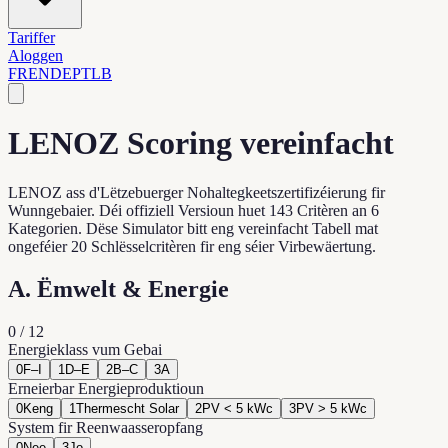
Tariffer
Aloggen
FR
EN
DE
PT
LB
LENOZ Scoring vereinfacht
LENOZ ass d'Lëtzebuerger Nohaltegkeetszertifizéierung fir
Wunngebaier. Déi offiziell Versioun huet 143 Critèren an 6
Kategorien. Dëse Simulator bitt eng vereinfacht Tabell mat
ongeféier 20 Schlësselcritèren fir eng séier Virbewäertung.
A. Ëmwelt & Energie
0
/
12
Energieklass vum Gebai
0
F–I
1
D–E
2
B–C
3
A
Erneierbar Energieproduktioun
0
Keng
1
Thermescht Solar
2
PV < 5 kWc
3
PV > 5 kWc
System fir Reenwaasseropfang
0
Nee
3
Jo