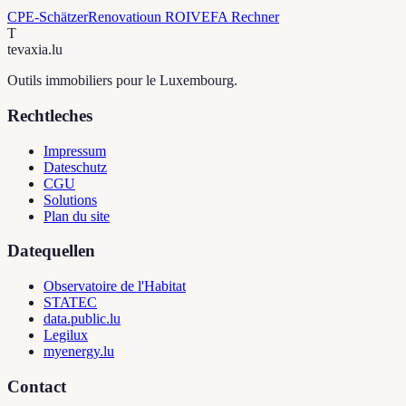
CPE-Schätzer
Renovatioun ROI
VEFA Rechner
T
tevaxia
.lu
Outils immobiliers pour le Luxembourg.
Rechtleches
Impressum
Dateschutz
CGU
Solutions
Plan du site
Datequellen
Observatoire de l'Habitat
STATEC
data.public.lu
Legilux
myenergy.lu
Contact