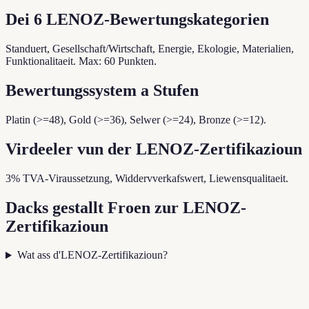
Dei 6 LENOZ-Bewertungskategorien
Standuert, Gesellschaft/Wirtschaft, Energie, Ekologie, Materialien,
Funktionalitaeit. Max: 60 Punkten.
Bewertungssystem a Stufen
Platin (>=48), Gold (>=36), Selwer (>=24), Bronze (>=12).
Virdeeler vun der LENOZ-Zertifikazioun
3% TVA-Viraussetzung, Widdervverkafswert, Liewensqualitaeit.
Dacks gestallt Froen zur LENOZ-
Zertifikazioun
Wat ass d'LENOZ-Zertifikazioun?