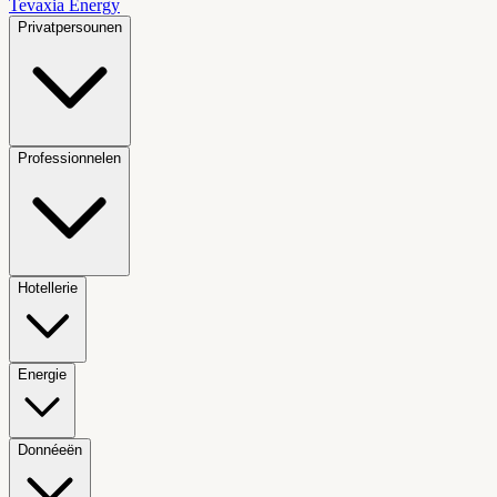
Tevaxia
Energy
Privatpersounen
Professionnelen
Hotellerie
Energie
Donnéeën