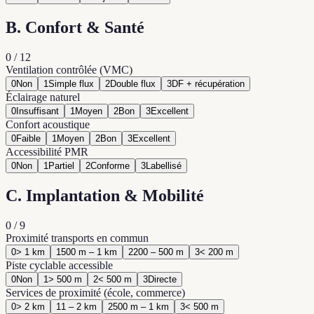
B. Confort & Santé
0
/
12
Ventilation contrôlée (VMC)
0
Non
1
Simple flux
2
Double flux
3
DF + récupération
Éclairage naturel
0
Insuffisant
1
Moyen
2
Bon
3
Excellent
Confort acoustique
0
Faible
1
Moyen
2
Bon
3
Excellent
Accessibilité PMR
0
Non
1
Partiel
2
Conforme
3
Labellisé
C. Implantation & Mobilité
0
/
9
Proximité transports en commun
0
> 1 km
1
500 m – 1 km
2
200 – 500 m
3
< 200 m
Piste cyclable accessible
0
Non
1
> 500 m
2
< 500 m
3
Directe
Services de proximité (école, commerce)
0
> 2 km
1
1 – 2 km
2
500 m – 1 km
3
< 500 m