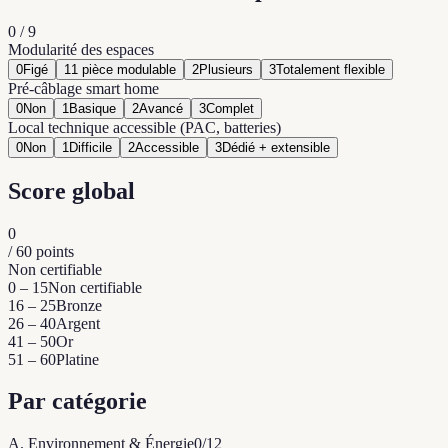
0
/
9
Modularité des espaces
0
Figé
1
1 pièce modulable
2
Plusieurs
3
Totalement flexible
Pré-câblage smart home
0
Non
1
Basique
2
Avancé
3
Complet
Local technique accessible (PAC, batteries)
0
Non
1
Difficile
2
Accessible
3
Dédié + extensible
Score global
0
/
60
points
Non certifiable
0 – 15
Non certifiable
16 – 25
Bronze
26 – 40
Argent
41 – 50
Or
51 – 60
Platine
Par catégorie
A
.
Environnement & Énergie
0
/
12