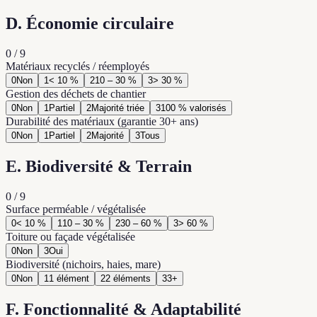
D. Économie circulaire
0
/
9
Matériaux recyclés / réemployés
0
Non
1
< 10 %
2
10 – 30 %
3
> 30 %
Gestion des déchets de chantier
0
Non
1
Partiel
2
Majorité triée
3
100 % valorisés
Durabilité des matériaux (garantie 30+ ans)
0
Non
1
Partiel
2
Majorité
3
Tous
E. Biodiversité & Terrain
0
/
9
Surface perméable / végétalisée
0
< 10 %
1
10 – 30 %
2
30 – 60 %
3
> 60 %
Toiture ou façade végétalisée
0
Non
3
Oui
Biodiversité (nichoirs, haies, mare)
0
Non
1
1 élément
2
2 éléments
3
3+
F. Fonctionnalité & Adaptabilité