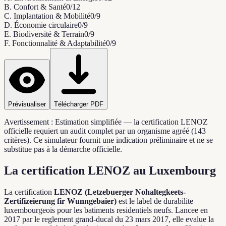
B
.
Confort & Santé
0
/
12
C
.
Implantation & Mobilité
0
/
9
D
.
Économie circulaire
0
/
9
E
.
Biodiversité & Terrain
0
/
9
F
.
Fonctionnalité & Adaptabilité
0
/
9
Prévisualiser
Télécharger PDF
Avertissement :
Estimation simplifiée — la certification LENOZ
officielle requiert un audit complet par un organisme agréé (143
critères). Ce simulateur fournit une indication préliminaire et ne se
substitue pas à la démarche officielle.
La certification LENOZ au Luxembourg
La certification
LENOZ (Letzebuerger Nohaltegkeets-
Zertifizeierung fir Wunngebaier)
est le label de durabilite
luxembourgeois pour les batiments residentiels neufs. Lancee en
2017 par le reglement grand-ducal du 23 mars 2017, elle evalue la