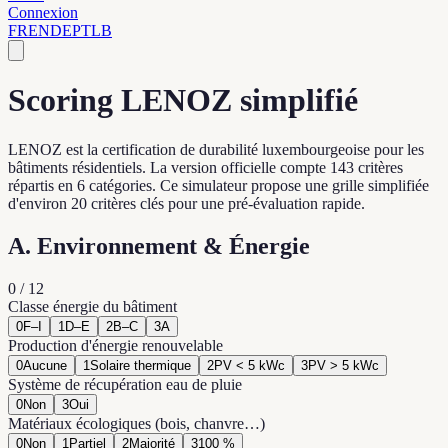
Connexion
FR
EN
DE
PT
LB
Scoring LENOZ simplifié
LENOZ est la certification de durabilité luxembourgeoise pour les
bâtiments résidentiels. La version officielle compte 143 critères
répartis en 6 catégories. Ce simulateur propose une grille simplifiée
d'environ 20 critères clés pour une pré-évaluation rapide.
A. Environnement & Énergie
0
/
12
Classe énergie du bâtiment
0
F–I
1
D–E
2
B–C
3
A
Production d'énergie renouvelable
0
Aucune
1
Solaire thermique
2
PV < 5 kWc
3
PV > 5 kWc
Système de récupération eau de pluie
0
Non
3
Oui
Matériaux écologiques (bois, chanvre…)
0
Non
1
Partiel
2
Majorité
3
100 %