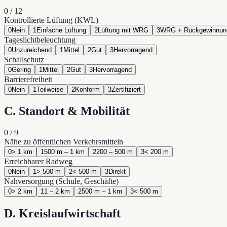
0
/
12
Kontrollierte Lüftung (KWL)
0
Nein
1
Einfache Lüftung
2
Lüftung mit WRG
3
WRG + Rückgewinnun
Tageslichtbeleuchtung
0
Unzureichend
1
Mittel
2
Gut
3
Hervorragend
Schallschutz
0
Gering
1
Mittel
2
Gut
3
Hervorragend
Barrierefreiheit
0
Nein
1
Teilweise
2
Konform
3
Zertifiziert
C. Standort & Mobilität
0
/
9
Nähe zu öffentlichen Verkehrsmitteln
0
> 1 km
1
500 m – 1 km
2
200 – 500 m
3
< 200 m
Erreichbarer Radweg
0
Nein
1
> 500 m
2
< 500 m
3
Direkt
Nahversorgung (Schule, Geschäfte)
0
> 2 km
1
1 – 2 km
2
500 m – 1 km
3
< 500 m
D. Kreislaufwirtschaft