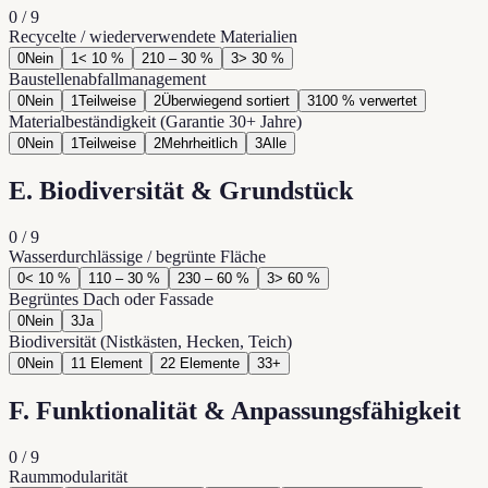
0
/
9
Recycelte / wiederverwendete Materialien
0
Nein
1
< 10 %
2
10 – 30 %
3
> 30 %
Baustellenabfallmanagement
0
Nein
1
Teilweise
2
Überwiegend sortiert
3
100 % verwertet
Materialbeständigkeit (Garantie 30+ Jahre)
0
Nein
1
Teilweise
2
Mehrheitlich
3
Alle
E. Biodiversität & Grundstück
0
/
9
Wasserdurchlässige / begrünte Fläche
0
< 10 %
1
10 – 30 %
2
30 – 60 %
3
> 60 %
Begrüntes Dach oder Fassade
0
Nein
3
Ja
Biodiversität (Nistkästen, Hecken, Teich)
0
Nein
1
1 Element
2
2 Elemente
3
3+
F. Funktionalität & Anpassungsfähigkeit
0
/
9
Raummodularität