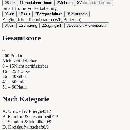
0
Starr
1
1 modularer Raum
2
Mehrere
3
Vollständig flexibel
Smart-Home-Vorverkabelung
0
Nein
1
Basis
2
Fortgeschritten
3
Vollständig
Zugänglicher Technikraum (WP, Batterien)
0
Nein
1
Schwierig
2
Zugänglich
3
Dediziert + erweiterbar
Gesamtscore
0
/
60
Punkte
Nicht zertifizierbar
0 – 15
Nicht zertifizierbar
16 – 25
Bronze
26 – 40
Silber
41 – 50
Gold
51 – 60
Platin
Nach Kategorie
A
.
Umwelt & Energie
0
/
12
B
.
Komfort & Gesundheit
0
/
12
C
.
Standort & Mobilität
0
/
9
D
.
Kreislaufwirtschaft
0
/
9