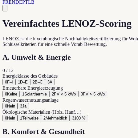
FR
EN
DE
PT
LB
Vereinfachtes LENOZ-Scoring
LENOZ ist die luxemburgische Nachhaltigkeitszertifizierung für Wohng
Schlüsselkriterien für eine schnelle Vorab-Bewertung.
A. Umwelt & Energie
0
/
12
Energieklasse des Gebäudes
0
F–I
1
D–E
2
B–C
3
A
Erneuerbare Energieerzeugung
0
Keine
1
Solarthermie
2
PV < 5 kWp
3
PV > 5 kWp
Regenwassernutzungsanlage
0
Nein
3
Ja
Ökologische Materialien (Holz, Hanf…)
0
Nein
1
Teilweise
2
Mehrheitlich
3
100 %
B. Komfort & Gesundheit