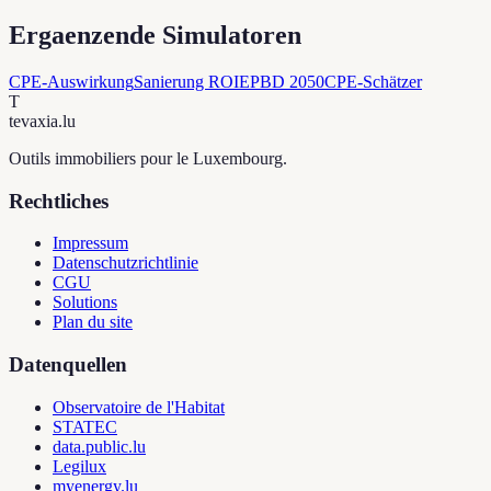
Ergaenzende Simulatoren
CPE-Auswirkung
Sanierung ROI
EPBD 2050
CPE-Schätzer
T
tevaxia
.lu
Outils immobiliers pour le Luxembourg.
Rechtliches
Impressum
Datenschutzrichtlinie
CGU
Solutions
Plan du site
Datenquellen
Observatoire de l'Habitat
STATEC
data.public.lu
Legilux
myenergy.lu