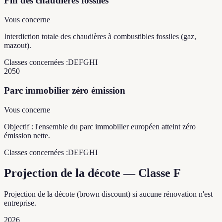
Fin des chaudières fossiles
Vous concerne
Interdiction totale des chaudières à combustibles fossiles (gaz,
mazout).
Classes concernées :
D
E
F
G
H
I
2050
Parc immobilier zéro émission
Vous concerne
Objectif : l'ensemble du parc immobilier européen atteint zéro
émission nette.
Classes concernées :
D
E
F
G
H
I
Projection de la décote — Classe F
Projection de la décote (brown discount) si aucune rénovation n'est
entreprise.
2026