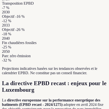
Transposition EPBD
-7
%
2030
Objectif -16 %
-12
%
2033
Objectif -26 %
-18
%
2040
Fin chaudières fossiles
-25
%
2050
Parc zéro émission
-32
%
Projections indicatives basées sur les tendances observées et le
calendrier EPBD. Ne constitue pas un conseil financier.
La directive EPBD recast : enjeux pour le
Luxembourg
La
directive europeenne sur la performance energetique des
batiments (EPBD recast - 2024/1275)
adoptee en avril 2024 fixe
des objectifs contraignants pour la renovation du parc immobilier