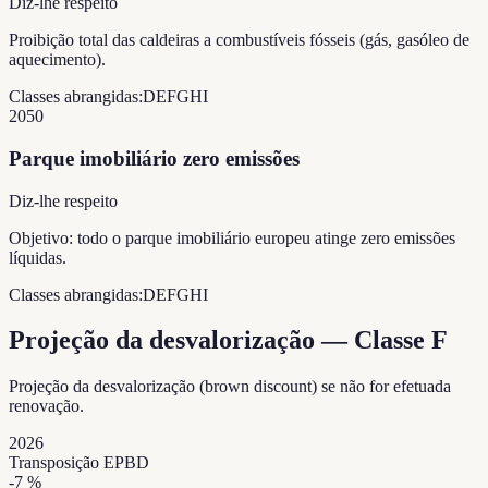
Diz-lhe respeito
Proibição total das caldeiras a combustíveis fósseis (gás, gasóleo de
aquecimento).
Classes abrangidas:
D
E
F
G
H
I
2050
Parque imobiliário zero emissões
Diz-lhe respeito
Objetivo: todo o parque imobiliário europeu atinge zero emissões
líquidas.
Classes abrangidas:
D
E
F
G
H
I
Projeção da desvalorização — Classe F
Projeção da desvalorização (brown discount) se não for efetuada
renovação.
2026
Transposição EPBD
-7
%