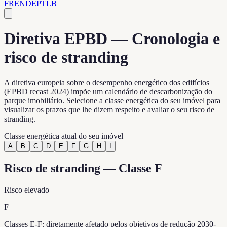
FR
EN
DE
PT
LB
Diretiva EPBD — Cronologia e
risco de stranding
A diretiva europeia sobre o desempenho energético dos edifícios
(EPBD recast 2024) impõe um calendário de descarbonização do
parque imobiliário. Selecione a classe energética do seu imóvel para
visualizar os prazos que lhe dizem respeito e avaliar o seu risco de
stranding.
Classe energética atual do seu imóvel
A
B
C
D
E
F
G
H
I
Risco de stranding — Classe F
Risco elevado
F
Classes E-F: diretamente afetado pelos objetivos de redução 2030-