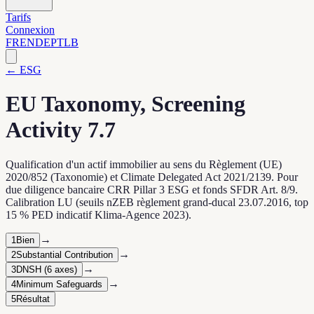
Tarifs
Connexion
FR
EN
DE
PT
LB
← ESG
EU Taxonomy, Screening
Activity 7.7
Qualification d'un actif immobilier au sens du Règlement (UE)
2020/852 (Taxonomie) et Climate Delegated Act 2021/2139. Pour
due diligence bancaire CRR Pillar 3 ESG et fonds SFDR Art. 8/9.
Calibration LU (seuils nZEB règlement grand-ducal 23.07.2016, top
15 % PED indicatif Klima-Agence 2023).
→
1
Bien
→
2
Substantial Contribution
→
3
DNSH (6 axes)
→
4
Minimum Safeguards
5
Résultat