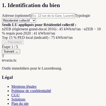
1. Identification du bien
Adresse (optionnel)
Typologie
Seuils LU appliqués pour Résidentiel collectif :
nZEB (règlement grand-ducal 2016)
:
45
kWh/m²/an
·
nZEB − 10
% requis post-2020
:
41
kWh/m²/an
Top 15 % PED local (indicatif)
:
75
kWh/m²/an
← Précédent
Étape 1 / 5
Suivant →
T
tevaxia
.lu
Outils immobiliers pour le Luxembourg.
Légal
Mentions légales
Politique de confidentialité
CGU
Solutions
Plan du site