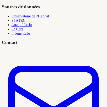
Sources de données
Observatoire de l'Habitat
STATEC
data.public.lu
Legilux
myenergy.lu
Contact