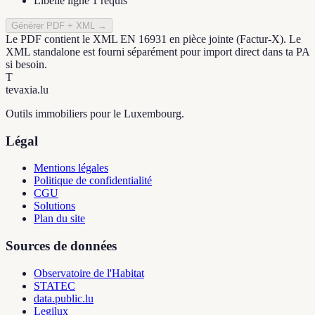
Libellé ligne 1 requis
Générer PDF + XML
→
Le PDF contient le XML EN 16931 en pièce jointe (Factur-X). Le
XML standalone est fourni séparément pour import direct dans ta PA
si besoin.
T
tevaxia
.lu
Outils immobiliers pour le Luxembourg.
Légal
Mentions légales
Politique de confidentialité
CGU
Solutions
Plan du site
Sources de données
Observatoire de l'Habitat
STATEC
data.public.lu
Legilux