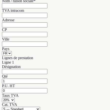
Nom / raison sociale
*
TVA intracom
Adresse
CP
Ville
Pays
Lignes de prestation
Ligne
1
Désignation
Qté
P.U. HT
Taux TVA
Cat. TVA