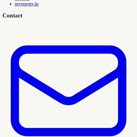
myenergy.lu
Contact