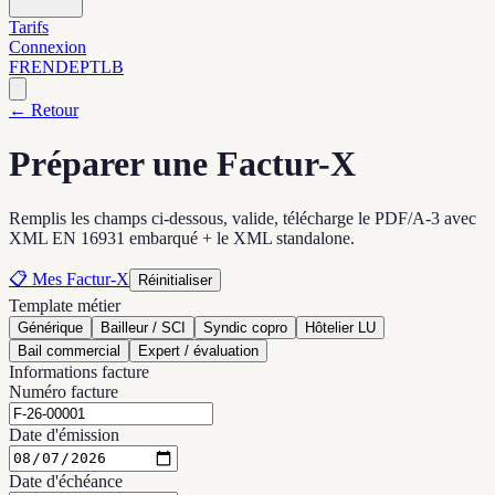
Tarifs
Connexion
FR
EN
DE
PT
LB
←
Retour
Préparer une Factur-X
Remplis les champs ci-dessous, valide, télécharge le PDF/A-3 avec
XML EN 16931 embarqué + le XML standalone.
📋
Mes Factur-X
Réinitialiser
Template métier
Générique
Bailleur / SCI
Syndic copro
Hôtelier LU
Bail commercial
Expert / évaluation
Informations facture
Numéro facture
Date d'émission
Date d'échéance