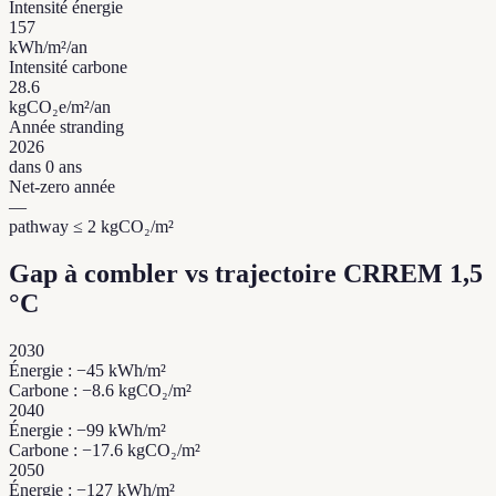
Intensité énergie
157
kWh/m²/an
Intensité carbone
28.6
kgCO₂e/m²/an
Année stranding
2026
dans 0 ans
Net-zero année
—
pathway ≤ 2 kgCO₂/m²
Gap à combler vs trajectoire CRREM 1,5
°C
2030
Énergie : −45 kWh/m²
Carbone : −8.6 kgCO₂/m²
2040
Énergie : −99 kWh/m²
Carbone : −17.6 kgCO₂/m²
2050
Énergie : −127 kWh/m²