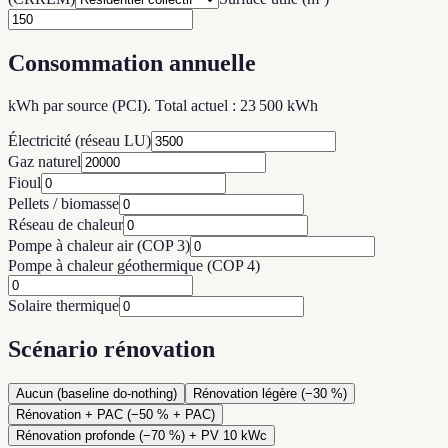
Consommation annuelle
kWh par source (PCI). Total actuel : 23 500 kWh
Électricité (réseau LU)
Gaz naturel
Fioul
Pellets / biomasse
Réseau de chaleur
Pompe à chaleur air (COP 3)
Pompe à chaleur géothermique (COP 4)
Solaire thermique
Scénario rénovation
Aucun (baseline do-nothing)
Rénovation légère (−30 %)
Rénovation + PAC (−50 % + PAC)
Rénovation profonde (−70 %) + PV 10 kWc