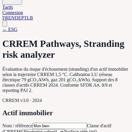
Tarifs
Connexion
FR
EN
DE
PT
LB
← ESG
CRREM Pathways, Stranding
risk analyzer
Évaluation du risque d'échouement (stranding) d'un actif immobilier
selon la trajectoire CRREM 1,5 °C. Calibration LU (réseau
électrique 79 gCO₂/kWh, gaz 201 gCO₂/kWh). Support des 8
classes d'actifs CRREM 2024. Conforme SFDR Art. 8/9 et
reporting PAI 2.
CRREM v3.0 · 2024
Actif immobilier
Nom / référence
Classe d'actif
(CRREM)
Surface utile (m²)