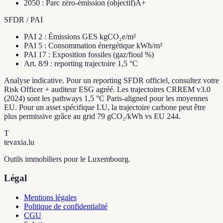
2050
:
Parc zéro-émission (objectif)
A+
SFDR / PAI
PAI 2 : Émissions GES kgCO₂e/m²
PAI 5 : Consommation énergétique kWh/m²
PAI 17 : Exposition fossiles (gaz/fioul %)
Art. 8/9 : reporting trajectoire 1,5 °C
Analyse indicative. Pour un reporting SFDR officiel, consultez votre
Risk Officer + auditeur ESG agréé. Les trajectoires CRREM v3.0
(2024) sont les pathways 1,5 °C Paris-aligned pour les moyennes
EU. Pour un asset spécifique LU, la trajectoire carbone peut être
plus permissive grâce au grid 79 gCO₂/kWh vs EU 244.
T
tevaxia
.lu
Outils immobiliers pour le Luxembourg.
Légal
Mentions légales
Politique de confidentialité
CGU