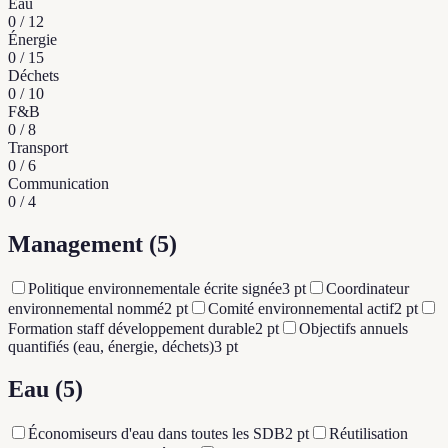
Eau
0
/
12
Énergie
0
/
15
Déchets
0
/
10
F&B
0
/
8
Transport
0
/
6
Communication
0
/
4
Management
(5)
Politique environnementale écrite signée
3
pt
Coordinateur
environnemental nommé
2
pt
Comité environnemental actif
2
pt
Formation staff développement durable
2
pt
Objectifs annuels
quantifiés (eau, énergie, déchets)
3
pt
Eau
(5)
Économiseurs d'eau dans toutes les SDB
2
pt
Réutilisation