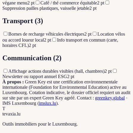
végane menu
2
pt
Café / thé commerce équitable
2
pt
Suppression pailles plastiques, vaisselle jetable
2
pt
Transport
(3)
Bornes de recharge véhicules électriques
2
pt
Location vélos
ou accord loueur local
2
pt
Info transport en commun (carte,
horaires CFL)
2
pt
Communication
(2)
Affichage actions durables visibles (hall, chambres)
2
pt
Newsletter ou rapport annuel ESG
2
pt
À propos :
Green Key est une certification environnementale
internationale (Foundation for Environmental Education) active au
Luxembourg. Cotation indicative, le dossier officiel requiert un audit
sur site par un expert Green Key agréé. Contact :
greenkey.global
·
IMS Luxembourg (
imslux.lu
).
T
tevaxia
.lu
Outils immobiliers pour le Luxembourg.