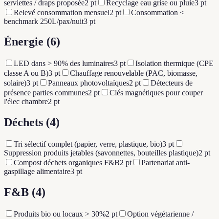
serviettes / draps proposée
2
pt
Recyclage eau grise ou pluie
3
pt
Relevé consommation mensuel
2
pt
Consommation <
benchmark 250L/pax/nuit
3
pt
Énergie
(6)
LED dans > 90% des luminaires
3
pt
Isolation thermique (CPE
classe A ou B)
3
pt
Chauffage renouvelable (PAC, biomasse,
solaire)
3
pt
Panneaux photovoltaïques
2
pt
Détecteurs de
présence parties communes
2
pt
Clés magnétiques pour couper
l'élec chambre
2
pt
Déchets
(4)
Tri sélectif complet (papier, verre, plastique, bio)
3
pt
Suppression produits jetables (savonnettes, bouteilles plastique)
2
pt
Compost déchets organiques F&B
2
pt
Partenariat anti-
gaspillage alimentaire
3
pt
F&B
(4)
Produits bio ou locaux > 30%
2
pt
Option végétarienne /