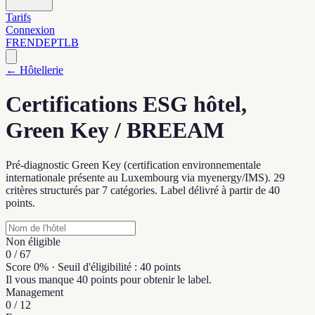
Tarifs
Connexion
FR
EN
DE
PT
LB
← Hôtellerie
Certifications ESG hôtel,
Green Key / BREEAM
Pré-diagnostic Green Key (certification environnementale
internationale présente au Luxembourg via myenergy/IMS). 29
critères structurés par 7 catégories. Label délivré à partir de 40
points.
Non éligible
0
/
67
Score 0% · Seuil d'éligibilité : 40 points
Il vous manque 40 points pour obtenir le label.
Management
0
/
12