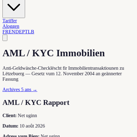
Tariffer
Aloggen
FR
EN
DE
PT
LB
AML / KYC Immobilien
Anti-Geldwäsche-Checklëscht fir Immobilientransaktiounen zu
Lëtzebuerg — Gesetz vum 12. November 2004 an geännerter
Fassung
Archives 5 ans →
AML / KYC Rapport
Client:
Net uginn
Datum:
10 août 2026
Adress vum Bien:
Net uginn