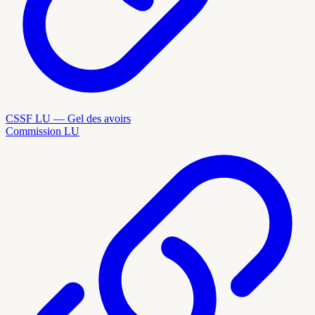
CSSF LU — Gel des avoirs
Commission LU