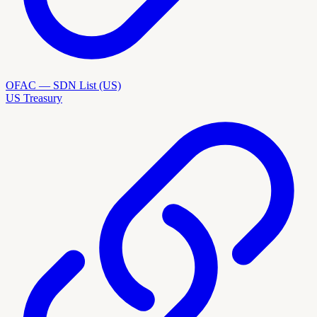
OFAC — SDN List (US)
US Treasury