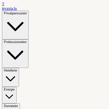
T
tevaxia
.lu
Privatpersounen
Professionnelen
Hotellerie
Energie
Donnéeën