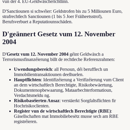
vun der 4. EU-Geldwäscherichtlinn.
D'Sanctiounen si schwéier: Geldstrofen bis zu 5 Milliounen Euro,
strafrechtlech Sanctiounen (1 bis 5 Joer Fräiheetsstrof),
Berufsverbuet a Reputatiounsschäden.
D'geännert Gesetz vum 12. November
2004
D'
Gesetz vum 12. November 2004
géint Geldwäsch a
Terrorismusfinanzéierung billt de rechtleche Referenzrahmen:
Uwendungsbereich
: all Persoun, déi berufflech un
Immobilientransaktiounen deelhuelen.
Hauptflichten
: Identifizéierung a Verifizéierung vum Client
an dem wirtschaftlech Berechtigte, Risikobewäertung,
Dokumentenopbewaarung, Mataarbechterformatioun,
Verdachtsmeldu ng.
Risikobaséierten Ansaz
: verstäerkt Sorgfaltsflichten fir
Hochrisikoclienten.
Register vun de wirtschaftlech Berechtigte (RBE)
:
Gäsellschaften mat Immobiliebesëtz musse sech am RBE
registréieren.