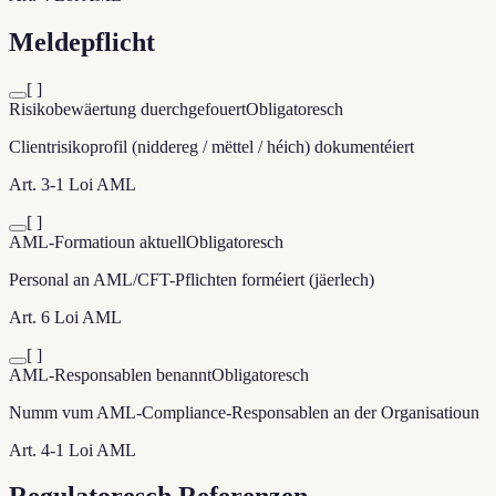
Meldepflicht
[ ]
Risikobewäertung duerchgefouert
Obligatoresch
Clientrisikoprofil (niddereg / mëttel / héich) dokumentéiert
Art. 3-1 Loi AML
[ ]
AML-Formatioun aktuell
Obligatoresch
Personal an AML/CFT-Pflichten forméiert (jäerlech)
Art. 6 Loi AML
[ ]
AML-Responsablen benannt
Obligatoresch
Numm vum AML-Compliance-Responsablen an der Organisatioun
Art. 4-1 Loi AML