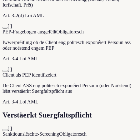
Ierfschaft, Prêt)
Art. 3-2(d) Loi AML
[ ]
PEP-Fragebogen ausgefëllt
Obligatoresch
Iwwerpréifung ob de Client eng politesch exponéiert Persoun ass
oder noëstend engem PEP
Art. 3-4 Loi AML
[ ]
Client als PEP identifizéiert
De Client ASS eng politesch exponéiert Persoun (oder Noëstend) —
léist verstäerkt Suergfaltspflicht aus
Art. 3-4 Loi AML
Verstäerkt Suergfaltspflicht
[ ]
Sanktiounslëschte-Screening
Obligatoresch