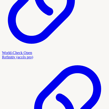
World-Check Open
Refinitiv (accès pro)