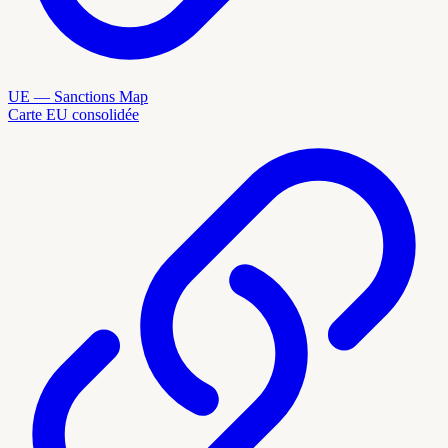
UE — Sanctions Map
Carte EU consolidée