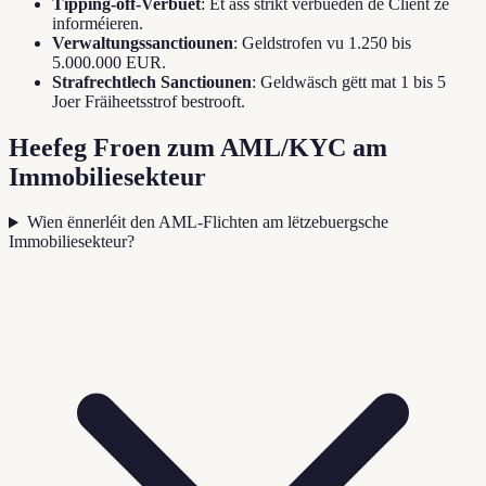
Tipping-off-Verbuet
: Et ass strikt verbueden de Client ze
informéieren.
Verwaltungssanctiounen
: Geldstrofen vu 1.250 bis
5.000.000 EUR.
Strafrechtlech Sanctiounen
: Geldwäsch gëtt mat 1 bis 5
Joer Fräiheetsstrof bestrooft.
Heefeg Froen zum AML/KYC am
Immobiliesekteur
Wien ënnerléit den AML-Flichten am lëtzebuergsche
Immobiliesekteur?