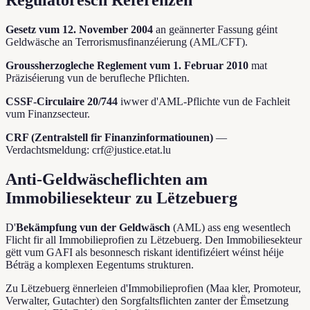
Regulatoresch Referenzen
Gesetz vum 12. November 2004
an geännerter Fassung géint
Geldwäsche an Terrorismusfinanzéierung (AML/CFT).
Groussherzogleche Reglement vum 1. Februar 2010
mat
Präziséierung vun de berufleche Pflichten.
CSSF-Circulaire 20/744
iwwer d'AML-Pflichte vun de Fachleit
vum Finanzsecteur.
CRF (Zentralstell fir Finanzinformatiounen)
—
Verdachtsmeldung: crf@justice.etat.lu
Anti-Geldwäscheflichten am
Immobiliesekteur zu Lëtzebuerg
D'
Bekämpfung vun der Geldwäsch
(AML) ass eng wesentlech
Flicht fir all Immobilieprofien zu Lëtzebuerg. Den Immobiliesekteur
gëtt vum GAFI als besonnesch riskant identifizéiert wéinst héije
Béträg a komplexen Eegentums strukturen.
Zu Lëtzebuerg ënnerleien d'Immobilieprofien (Maa kler, Promoteur,
Verwalter, Gutachter) den Sorgfaltsflichten zanter der Ëmsetzung