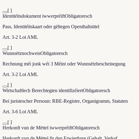
[ ]
Identitéitsdokument iwwerpréift
Obligatoresch
Pass, Identitéitskaart oder gëltegen Openthaltstitel
Art. 3-2 Loi AML
[ ]
Wunnsëtznochweis
Obligatoresch
Rechnung méi jonk wéi 3 Méint oder Wunnsëtzbescheinegung
Art. 3-2 Loi AML
[ ]
Wirtschaftlech Berechtegten identifizéiert
Obligatoresch
Bei juristescher Persoun: RBE-Registre, Organigramm, Statuten
Art. 3-6 Loi AML
[ ]
Herkonft vun de Mëttel iwwerpréift
Obligatoresch
Herkonft vun de Mëttel fir den Erwierfung (Gehalt, Verkaf,