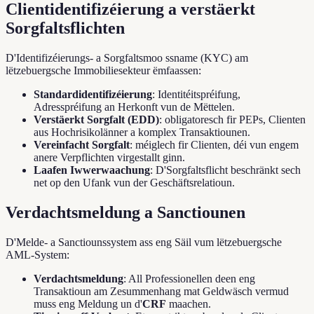
Clientidentifizéierung a verstäerkt
Sorgfaltsflichten
D'Identifizéierungs- a Sorgfaltsmoo ssname (KYC) am
lëtzebuergsche Immobiliesekteur ëmfaassen:
Standardidentifizéierung
: Identitéitspréifung,
Adresspréifung an Herkonft vun de Mëttelen.
Verstäerkt Sorgfalt (EDD)
: obligatoresch fir PEPs, Clienten
aus Hochrisikolänner a komplex Transaktiounen.
Vereinfacht Sorgfalt
: méiglech fir Clienten, déi vun engem
anere Verpflichten virgestallt ginn.
Laafen Iwwerwaachung
: D'Sorgfaltsflicht beschränkt sech
net op den Ufank vun der Geschäftsrelatioun.
Verdachtsmeldung a Sanctiounen
D'Melde- a Sanctiounssystem ass eng Säil vum lëtzebuergsche
AML-System:
Verdachtsmeldung
: All Professionellen deen eng
Transaktioun am Zesummenhang mat Geldwäsch vermud
muss eng Meldung un d'
CRF
maachen.