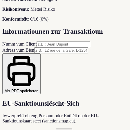
Risikoniveau:
Mëttel Risiko
Konformitéit:
0
/
16
(
0
%)
Informatiounen zur Transaktioun
Numm vum Client
Adress vum Bien
Als PDF späicheren
EU-Sanktiounslëscht-Sich
Iwwerpréift ob eng Persoun oder Entitéit op der EU-
Sanktiounskaart steet (sanctionsmap.eu).