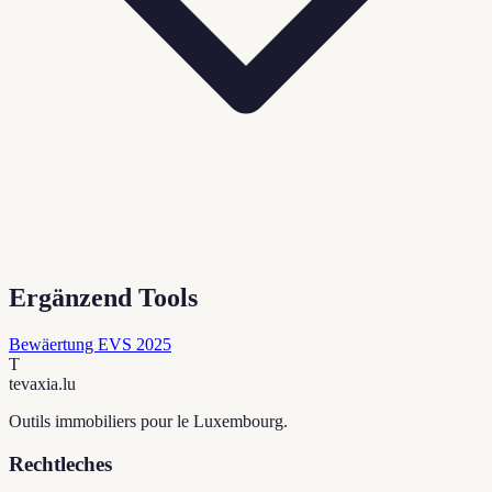
Ergänzend Tools
Bewäertung EVS 2025
T
tevaxia
.lu
Outils immobiliers pour le Luxembourg.
Rechtleches