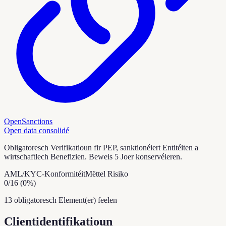
OpenSanctions
Open data consolidé
Obligatoresch Verifikatioun fir PEP, sanktionéiert Entitéiten a
wirtschaftlech Benefizien. Beweis 5 Joer konservéieren.
AML/KYC-Konformitéit
Mëttel Risiko
0
/
16
(
0
%)
13 obligatoresch Element(er) feelen
Clientidentifikatioun