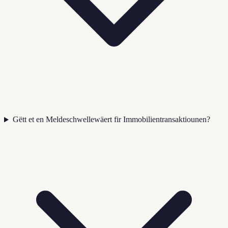
Gëtt et en Meldeschwellewäert fir Immobilientransaktiounen?