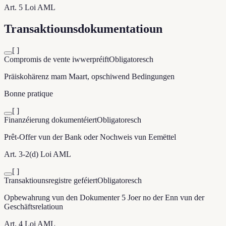
Art. 5 Loi AML
Transaktiounsdokumentatioun
[ ]
Compromis de vente iwwerpréift
Obligatoresch
Präiskohärenz mam Maart, opschiwend Bedingungen
Bonne pratique
[ ]
Finanzéierung dokumentéiert
Obligatoresch
Prêt-Offer vun der Bank oder Nochweis vun Eemëttel
Art. 3-2(d) Loi AML
[ ]
Transaktiounsregistre geféiert
Obligatoresch
Opbewahrung vun den Dokumenter 5 Joer no der Enn vun der
Geschäftsrelatioun
Art. 4 Loi AML