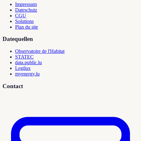
Impressum
Dateschutz
CGU
Solutions
Plan du site
Datequellen
Observatoire de l'Habitat
STATEC
data.public.lu
Legilux
myenergy.lu
Contact