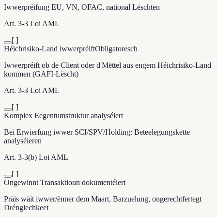
Iwwerpréifung EU, VN, OFAC, national Lëschten
Art. 3-3 Loi AML
[ ]
Héichrisiko-Land iwwerpréift
Obligatoresch
Iwwerpréift ob de Client oder d'Mëttel aus engem Héichrisiko-Land
kommen (GAFI-Lëscht)
Art. 3-3 Loi AML
[ ]
Komplex Eegentumstruktur analyséiert
Bei Erwierfung iwwer SCI/SPV/Holding: Beteelegungskette
analyséieren
Art. 3-3(b) Loi AML
[ ]
Ongewinnt Transaktioun dokumentéiert
Präis wäit iwwer/ënner dem Maart, Barzuelung, ongerechtfertegt
Drénglechkeet