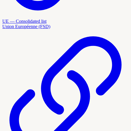
UE — Consolidated list
Union Européenne (FSD)