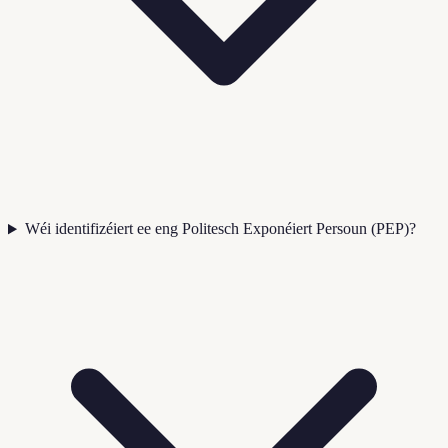
Wéi identifizéiert ee eng Politesch Exponéiert Persoun (PEP)?