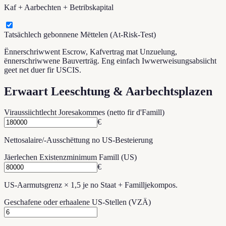
Kaf + Aarbechten + Betribskapital
Tatsächlech gebonnene Mëttelen (At-Risk-Test)
Ënnerschriwwent Escrow, Kafvertrag mat Unzuelung,
ënnerschriwwene Bauverträg. Eng einfach Iwwerweisungsabsiicht
geet net duer fir USCIS.
Erwaart Leeschtung & Aarbechtsplazen
Viraussiichtlecht Joresakommes (netto fir d'Famill)
€
Nettosalaire/-Ausschëttung no US-Besteierung
Jäerlechen Existenzminimum Famill (US)
€
US-Aarmutsgrenz × 1,5 je no Staat + Familljekompos.
Geschafene oder erhaalene US-Stellen (VZÄ)