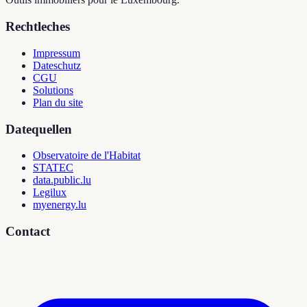
Rechtleches
Impressum
Dateschutz
CGU
Solutions
Plan du site
Datequellen
Observatoire de l'Habitat
STATEC
data.public.lu
Legilux
myenergy.lu
Contact