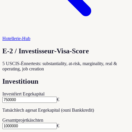
Hotellerie-Hub
E-2 / Investisseur-Visa-Score
5 USCIS-Ënnertests: substantiality, at-risk, marginality, real &
operating, job creation
Investitioun
Investéiert Eegekapital
€
Tatsächlech agesat Eegekapital (ouni Bankkredit)
Gesamtprojetkäschten
€