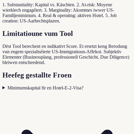
1. Substantiality: Kapital vs. Käschten. 2. At-risk: Moyene
wierklech engagéiert. 3. Marginality: Akommes iwwer US-
Familljeminimum. 4. Real & operating: aktiven Hotel. 5. Job
creation: US-Aarbechtsplazen.
Limitatioune vum Tool
Dëst Tool berechent en indikativt Score. Et ersetzt keng Berodung
vun engem spezialiséierte US-Immigratioun-Affekot. Subjektiv
Elementer (Businessplang, professionell Geschicht, Due Diligence)
bleiwen entscheedend.
Heefeg gestallte Froen
Minimumskapital fir en Hotel-E-2-Visa?