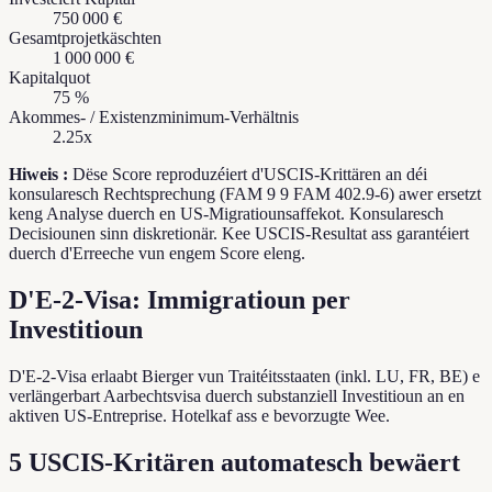
750 000 €
Gesamtprojetkäschten
1 000 000 €
Kapitalquot
75
%
Akommes- / Existenzminimum-Verhältnis
2.25
x
Hiweis
:
Dëse Score reproduzéiert d'USCIS-Krittären an déi
konsularesch Rechtsprechung (FAM 9 9 FAM 402.9-6) awer ersetzt
keng Analyse duerch en US-Migratiounsaffekot. Konsularesch
Decisiounen sinn diskretionär. Kee USCIS-Resultat ass garantéiert
duerch d'Erreeche vun engem Score eleng.
D'E-2-Visa: Immigratioun per
Investitioun
D'E-2-Visa erlaabt Bierger vun Traitéitsstaaten (inkl. LU, FR, BE) e
verlängerbart Aarbechtsvisa duerch substanziell Investitioun an en
aktiven US-Entreprise. Hotelkaf ass e bevorzugte Wee.
5 USCIS-Kritären automatesch bewäert