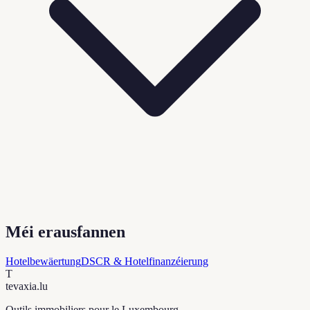
Méi erausfannen
Hotelbewäertung
DSCR & Hotelfinanzéierung
T
tevaxia
.lu
Outils immobiliers pour le Luxembourg.