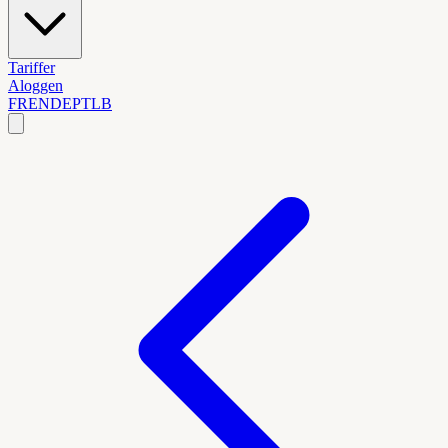
Tariffer
Aloggen
FR
EN
DE
PT
LB