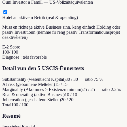
Ouni Investor a Famill — US-Vollzäitäquivalenten
Hotel an aktivem Betrib (real & operating)
Muss en richtege aktive Business sinn, keng einfach Holding oder
passiv Investitioun (nëmme fir reng passiv Transformatiounsprojet
deaktivéieren).
E-2 Score
100
/ 100
Diagnose
:
très favorable
Detail vun den 5 USCIS-Ënnertests
Substantiality (wesentlecht Kapital)
30 / 30 — ratio 75 %
At-risk (gebonnene Mëttelen)
15 / 15
Marginality (Akommes > Existenzminimum)
25 / 25 — ratio 2.25x
Real & operating (aktive Business)
10 / 10
Job creation (geschafene Stellen)
20 / 20
Total
100 / 100
Resumé
Investéiert Kapital