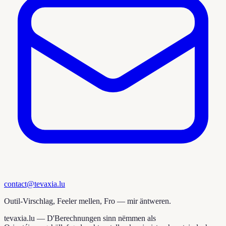
contact@tevaxia.lu
Outil-Virschlag, Feeler mellen, Fro — mir äntweren.
tevaxia.lu —
D'Berechnungen sinn nëmmen als