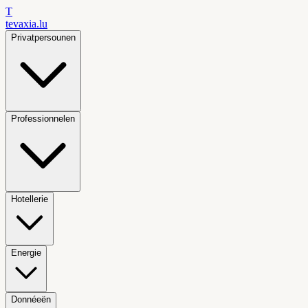
T
tevaxia
.lu
Privatpersounen
Professionnelen
Hotellerie
Energie
Donnéeën