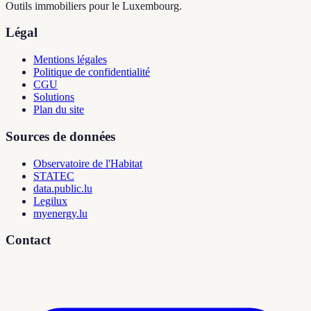
Outils immobiliers pour le Luxembourg.
Légal
Mentions légales
Politique de confidentialité
CGU
Solutions
Plan du site
Sources de données
Observatoire de l'Habitat
STATEC
data.public.lu
Legilux
myenergy.lu
Contact