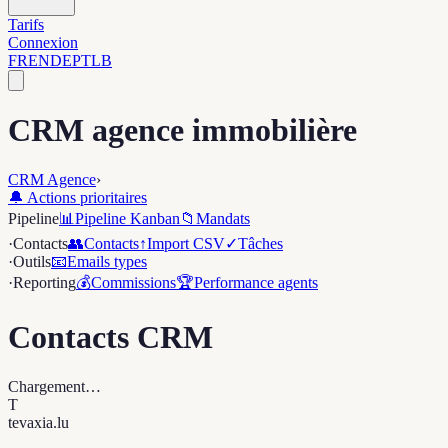
Tarifs
Connexion
FR
EN
DE
PT
LB
CRM agence immobilière
CRM Agence
›
🔔 Actions prioritaires
Pipeline
📊
Pipeline Kanban
📁
Mandats
·
Contacts
👥
Contacts
↑
Import CSV
✓
Tâches
·
Outils
📧
Emails types
·
Reporting
💰
Commissions
🏆
Performance agents
Contacts CRM
Chargement…
T
tevaxia
.lu