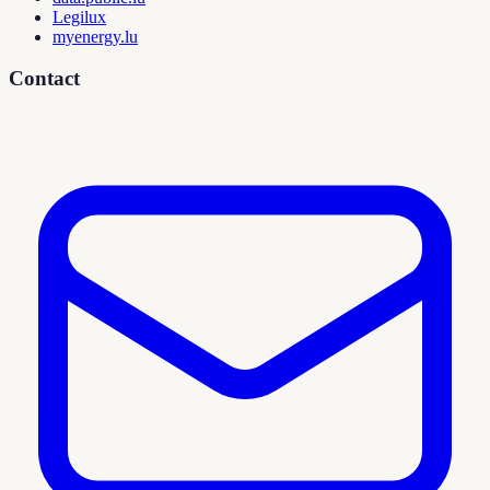
Legilux
myenergy.lu
Contact