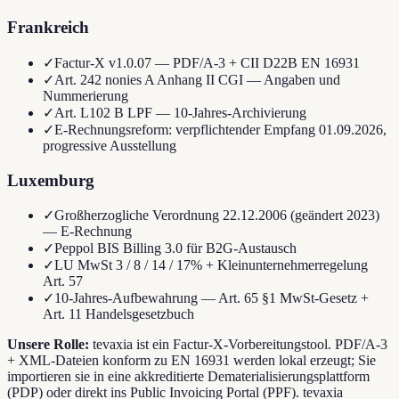
Frankreich
✓
Factur-X v1.0.07 — PDF/A-3 + CII D22B EN 16931
✓
Art. 242 nonies A Anhang II CGI — Angaben und
Nummerierung
✓
Art. L102 B LPF — 10-Jahres-Archivierung
✓
E-Rechnungsreform: verpflichtender Empfang 01.09.2026,
progressive Ausstellung
Luxemburg
✓
Großherzogliche Verordnung 22.12.2006 (geändert 2023)
— E-Rechnung
✓
Peppol BIS Billing 3.0 für B2G-Austausch
✓
LU MwSt 3 / 8 / 14 / 17% + Kleinunternehmerregelung
Art. 57
✓
10-Jahres-Aufbewahrung — Art. 65 §1 MwSt-Gesetz +
Art. 11 Handelsgesetzbuch
Unsere Rolle:
tevaxia ist ein Factur-X-Vorbereitungstool. PDF/A-3
+ XML-Dateien konform zu EN 16931 werden lokal erzeugt; Sie
importieren sie in eine akkreditierte Dematerialisierungsplattform
(PDP) oder direkt ins Public Invoicing Portal (PPF). tevaxia