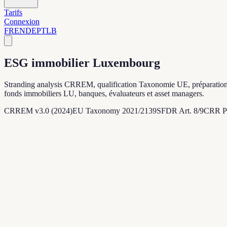
Tarifs
Connexion
FR
EN
DE
PT
LB
ESG immobilier Luxembourg
Stranding analysis CRREM, qualification Taxonomie UE, préparation S
fonds immobiliers LU, banques, évaluateurs et asset managers.
CRREM v3.0 (2024)
EU Taxonomy 2021/2139
SFDR Art. 8/9
CRR Pi