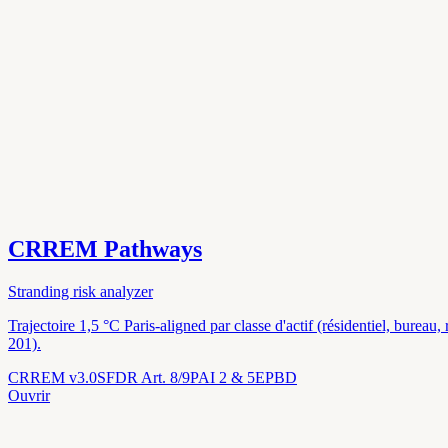
CRREM Pathways
Stranding risk analyzer
Trajectoire 1,5 °C Paris-aligned par classe d'actif (résidentiel, burea
201).
CRREM v3.0
SFDR Art. 8/9
PAI 2 & 5
EPBD
Ouvrir