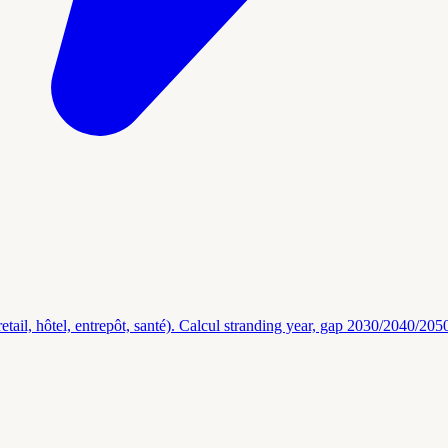
u, retail, hôtel, entrepôt, santé). Calcul stranding year, gap 2030/2040