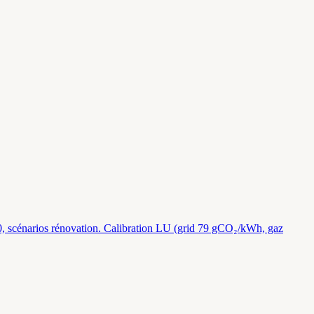
/2050, scénarios rénovation. Calibration LU (grid 79 gCO₂/kWh, gaz