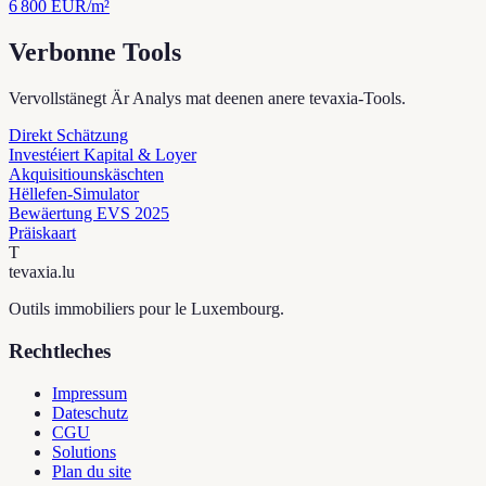
6 800
EUR/m²
Verbonne Tools
Vervollstänegt Är Analys mat deenen anere tevaxia-Tools.
Direkt Schätzung
Investéiert Kapital & Loyer
Akquisitiounskäschten
Hëllefen-Simulator
Bewäertung EVS 2025
Präiskaart
T
tevaxia
.lu
Outils immobiliers pour le Luxembourg.
Rechtleches
Impressum
Dateschutz
CGU
Solutions
Plan du site