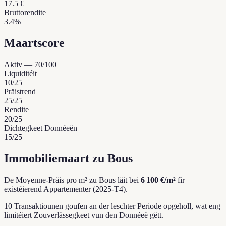
17.5 €
Bruttorendite
3.4%
Maartscore
Aktiv
—
70
/100
Liquiditéit
10
/25
Präistrend
25
/25
Rendite
20
/25
Dichtegkeet Donnéeën
15
/25
Immobiliemaart zu Bous
De Moyenne-Präis pro m² zu Bous läit bei
6 100 €/m²
fir
existéierend Appartementer (2025-T4).
10 Transaktiounen goufen an der leschter Periode opgeholl, wat eng
limitéiert Zouverlässegkeet vun den Donnéeë gëtt.