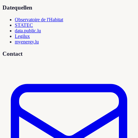
Datequellen
Observatoire de l'Habitat
STATEC
data.public.lu
Legilux
myenergy.lu
Contact