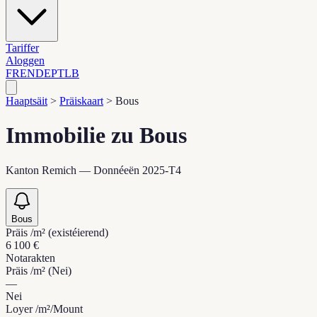
Tariffer
Aloggen
FR
EN
DE
PT
LB
Haaptsäit
>
Präiskaart
>
Bous
Immobilie zu Bous
Kanton Remich — Donnéeën 2025-T4
Bous
Präis /m² (existéierend)
6 100 €
Notarakten
Präis /m² (Nei)
—
Nei
Loyer /m²/Mount