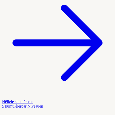
Hëllefe simuléieren
5 kumuléierbar Niveauen