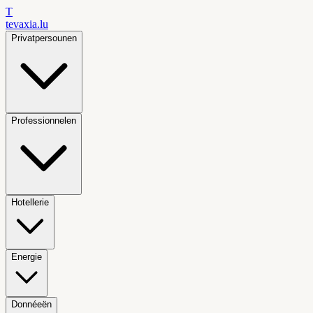
T
tevaxia
.lu
Privatpersounen
Professionnelen
Hotellerie
Energie
Donnéeën