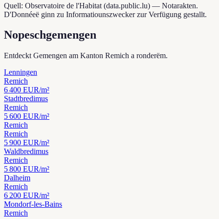
Quell: Observatoire de l'Habitat (data.public.lu) — Notarakten.
D'Donnéeë ginn zu Informatiounszwecker zur Verfügung gestallt.
Nopeschgemengen
Entdeckt Gemengen am Kanton Remich a ronderëm.
Lenningen
Remich
6 400
EUR/m²
Stadtbredimus
Remich
5 600
EUR/m²
Remich
Remich
5 900
EUR/m²
Waldbredimus
Remich
5 800
EUR/m²
Dalheim
Remich
6 200
EUR/m²
Mondorf-les-Bains
Remich