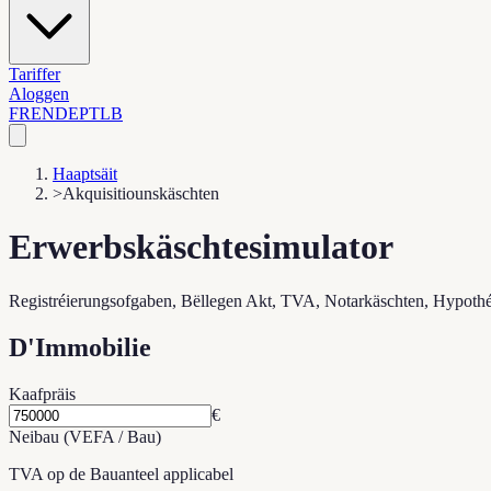
Tariffer
Aloggen
FR
EN
DE
PT
LB
Haaptsäit
>
Akquisitiounskäschten
Erwerbskäschtesimulator
Registréierungsofgaben, Bëllegen Akt, TVA, Notarkäschten, Hypoth
D'Immobilie
Kaafpräis
€
Neibau (VEFA / Bau)
TVA op de Bauanteel applicabel