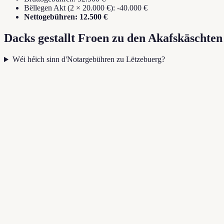
Bëllegen Akt (2 × 20.000 €): -40.000 €
Nettogebühren: 12.500 €
Dacks gestallt Froen zu den Akafskäschten
Wéi héich sinn d'Notargebühren zu Lëtzebuerg?