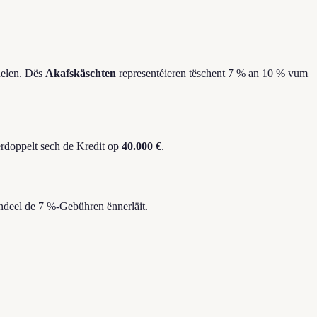
uelen. Dës
Akafskäschten
representéieren tëschent 7 % an 10 % vum
erdoppelt sech de Kredit op
40.000 €
.
ndeel de 7 %-Gebühren ënnerläit.