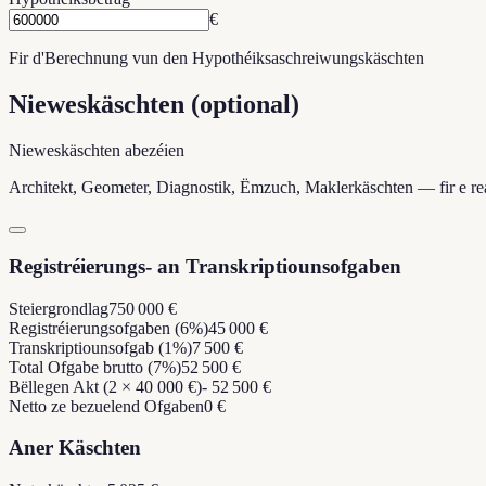
€
Fir d'Berechnung vun den Hypothéiksaschreiwungskäschten
Nieweskäschten (optional)
Nieweskäschten abezéien
Architekt, Geometer, Diagnostik, Ëmzuch, Maklerkäschten — fir e re
Registréierungs- an Transkriptiounsofgaben
Steiergrondlag
750 000 €
Registréierungsofgaben (6%)
45 000 €
Transkriptiounsofgab (1%)
7 500 €
Total Ofgabe brutto (7%)
52 500 €
Bëllegen Akt (2 × 40 000 €)
- 52 500 €
Netto ze bezuelend Ofgaben
0 €
Aner Käschten