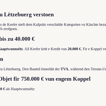
u Lëtzebuerg verstoen
de Keefer nieft dem Kafpräis verschidde Kategorien vu Käschte bez
 % erofgoen.
is zu 40.000 €
aaptwunnsëtz
. All Keefer kritt e Kredit vun
20.000 €
. Fir e Koppel v
en
zu Lëtzebuerg. Den Bauteil ënnerläit der
TVA
, während den Terrain-U
Objet fir 750.000 € vun engem Koppel
0 €
als Haaptwunnsëtz: