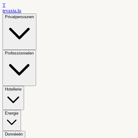
T
tevaxia
.lu
Privatpersounen
Professionnelen
Hotellerie
Energie
Donnéeën