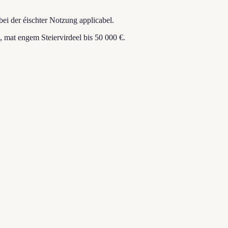
ei der éischter Notzung applicabel.
mat engem Steiervirdeel bis 50 000 €.