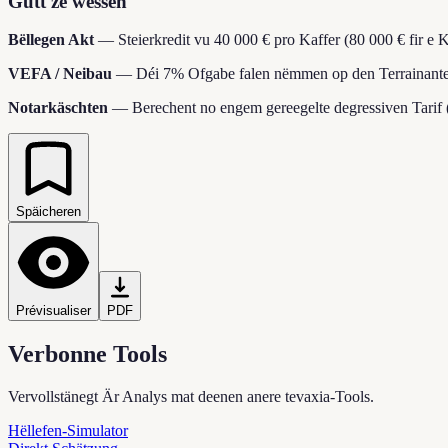
Gutt ze wëssen
Bëllegen Akt
—
Steierkredit vu 40 000 € pro Kaffer (80 000 € fir e
VEFA / Neibau
—
Déi 7% Ofgabe falen nëmmen op den Terrainantee
Notarkäschten
—
Berechent no engem gereegelte degressiven Tarif 
Späicheren
Prévisualiser
PDF
Verbonne Tools
Vervollstänegt Är Analys mat deenen anere tevaxia-Tools.
Hëllefen-Simulator