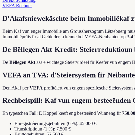
Direkt Schätzung
VEFA Rechner
D'Akafsniewekäschte beim Immobiliëkaf z
Beim Kaf vun enger Immobilie am Groussherzogtum Lëtzebuerg muss 
Immobiliëpräis fir al Gebidder, a kënne bei VEFA-Neubauten op 3-4
De Bëllegen Akt-Kredit: Steierreduktioun b
De
Bëllegen Akt
ass e wichtege Steiervirdeel fir Keefer vun engem
H
VEFA an TVA: d'Steiersystem fir Neibaut
Den Akaf per
VEFA
profitéiert vun engem spezifesche Steiersystem 
Rechbeispill: Kaf vun engem besteeënden 
En typeschen Fall: E Koppel keeft eng besteeënd Wunneng fir
750.00
Enregistréierungsgebühren (6 %): 45.000 €
Transkriptioun (1 %): 7.500 €
Bruttogebühren: 52.500 €