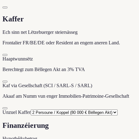
Kaffer
Ech sinn net Lëtzebuerger steiersässeg
Frontalier FR/BE/DE oder Resident an engem aneren Land.
Haaptwunnsëtz
Berechtegt zum Bëllegen Akt an 3% TVA
Kaf via Gesellschaft (SCI / SARL-S / SARL)
Akaaf am Numm vun enger Immobilien-Patrimoine-Gesellschaft
Unzuel Kaffer
Finanzéierung
Hypothéiksbetrag