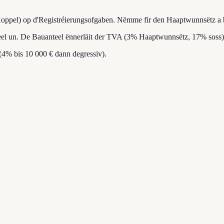
 Koppel) op d'Registréierungsofgaben. Nëmme fir den Haaptwunnsëtz a b
l un. De Bauanteel ënnerläit der TVA (3% Haaptwunnsëtz, 17% soss), 
(4% bis 10 000 € dann degressiv).