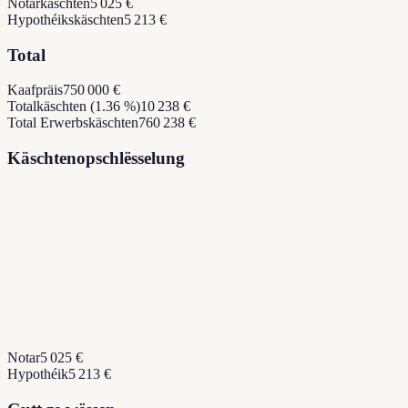
Notarkäschten
5 025 €
Hypothéikskäschten
5 213 €
Total
Kaafpräis
750 000 €
Totalkäschten (1.36 %)
10 238 €
Total Erwerbskäschten
760 238 €
Käschtenopschlësselung
Notar
5 025 €
Hypothéik
5 213 €