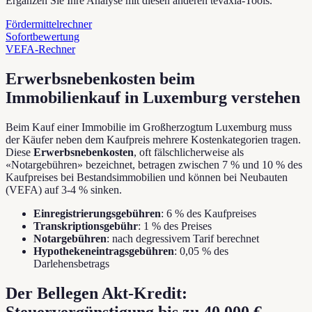
Ergänzen Sie Ihre Analyse mit diesen anderen tevaxia-Tools.
Fördermittelrechner
Sofortbewertung
VEFA-Rechner
Erwerbsnebenkosten beim
Immobilienkauf in Luxemburg verstehen
Beim Kauf einer Immobilie im Großherzogtum Luxemburg muss
der Käufer neben dem Kaufpreis mehrere Kostenkategorien tragen.
Diese
Erwerbsnebenkosten
, oft fälschlicherweise als
«Notargebühren» bezeichnet, betragen zwischen 7 % und 10 % des
Kaufpreises bei Bestandsimmobilien und können bei Neubauten
(VEFA) auf 3-4 % sinken.
Einregistrierungsgebühren
: 6 % des Kaufpreises
Transkriptionsgebühr
: 1 % des Preises
Notargebühren
: nach degressivem Tarif berechnet
Hypothekeneintragsgebühren
: 0,05 % des
Darlehensbetrags
Der Bellegen Akt-Kredit:
Steuervergünstigung bis zu 40.000 €