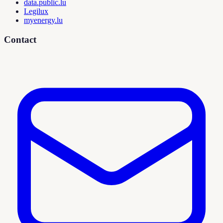
data.public.lu
Legilux
myenergy.lu
Contact