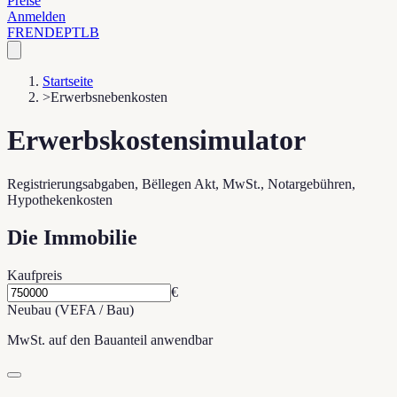
Preise
Anmelden
FR
EN
DE
PT
LB
Startseite
>
Erwerbsnebenkosten
Erwerbskostensimulator
Registrierungsabgaben, Bëllegen Akt, MwSt., Notargebühren,
Hypothekenkosten
Die Immobilie
Kaufpreis
€
Neubau (VEFA / Bau)
MwSt. auf den Bauanteil anwendbar