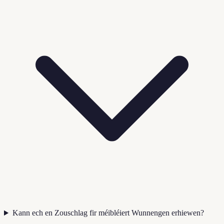
Kann ech en Zouschlag fir méibléiert Wunnengen erhiewen?