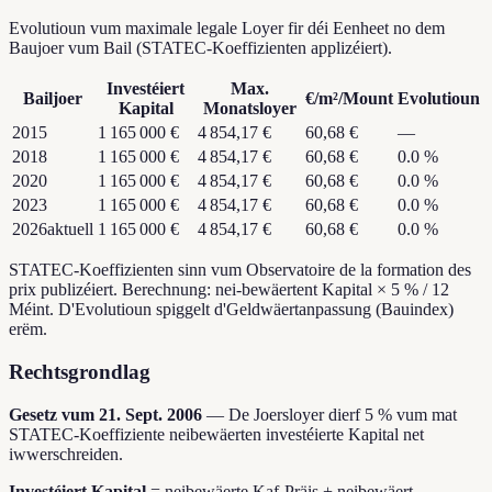
Evolutioun vum maximale legale Loyer fir déi Eenheet no dem
Baujoer vum Bail (STATEC-Koeffizienten applizéiert).
Investéiert
Max.
Bailjoer
€/m²/Mount
Evolutioun
Kapital
Monatsloyer
2015
1 165 000 €
4 854,17 €
60,68 €
—
2018
1 165 000 €
4 854,17 €
60,68 €
0.0
%
2020
1 165 000 €
4 854,17 €
60,68 €
0.0
%
2023
1 165 000 €
4 854,17 €
60,68 €
0.0
%
2026
aktuell
1 165 000 €
4 854,17 €
60,68 €
0.0
%
STATEC-Koeffizienten sinn vum Observatoire de la formation des
prix publizéiert. Berechnung: nei-bewäertent Kapital × 5 % / 12
Méint. D'Evolutioun spiggelt d'Geldwäertanpassung (Bauindex)
erëm.
Rechtsgrondlag
Gesetz vum 21. Sept. 2006
—
De Joersloyer dierf 5 % vum mat
STATEC-Koeffiziente neibewäerten investéierte Kapital net
iwwerschreiden.
Investéiert Kapital
=
neibewäerte Kaf-Präis + neibewäert