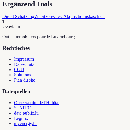
Ergänzend Tools
Direkt Schätzung
Wäertzouwuess
Akquisitiounskäschten
T
tevaxia
.lu
Outils immobiliers pour le Luxembourg.
Rechtleches
Impressum
Dateschutz
CGU
Solutions
Plan du site
Datequellen
Observatoire de l'Habitat
STATEC
data.public.lu
Legilux
myenergy.lu