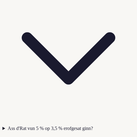
Ass d'Rat vun 5 % op 3,5 % erofgesat ginn?