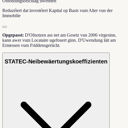
Ofnotzungsofschlag uwennen
Reduzéiert dat investéiert Kapital op Basis vum Alter vun der
Immobilie
Opgepasst:
D'Ofnotzen ass net am Gesetz vun 2006 virgesinn,
kann awer vum Locataire ugefouert ginn. D'Uwendung läit am
Ermessen vum Friddensgeriicht.
STATEC-Neibewäertungskoeffizienten