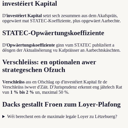
investéiert Kapital
D'
investéiert Kapital
setzt sech zesummen aus dem Akafspräis,
opgewäert mat STATEC-Koeffiziente, plus opgewäert Aarbechte.
STATEC-Opwäertungskoeffiziente
D'
Opwäertungskoeffiziente
ginn vum STATEC publizéiert a
déngen der Aktualiséierung vu Kafpräisser an Aarbechtskäschten.
Verschleiiss: en optionalen awer
strategeschen Ofzuch
Verschleiiss
ass en Ofschlag op d'investéiert Kapital fir de
Verschleiiss iwwer d'Zäit. D'Jurisprudenz erkennt eng jährlech Rat
vun
1 % bis 2 %
un, maximal 50 %.
Dacks gestallt Froen zum Loyer-Plafong
Wéi berechent een de maximale legale Loyer zu Lëtzebuerg?