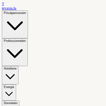
T
tevaxia
.lu
Privatpersounen
Professionnelen
Hotellerie
Energie
Donnéeën