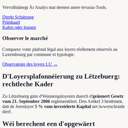
Vervollstänegt Är Analys mat deenen anere tevaxia-Tools.
Direkt Schätzung
Präiskaart
Kafen oder lounen
Observer le marché
Comparez votre plafond légal aux loyers réellement observés au
Luxembourg par commune et typologie.
Observatoire des loyers LU →
D'Loyersplafonnéierung zu Lëtzebuerg:
rechtleche Kader
Zu Lëtzebuerg ginn d'Wunnengsloyeren duerch d'
geännert Gesetz
vum 21. September 2006
reglementéiert. Den Artikel 3 bestëmmt,
datt de Joersloyer
5 % vum investéierte Kapital
net iwwerschraide
dierf.
Wéi berechent een d'opgewäert