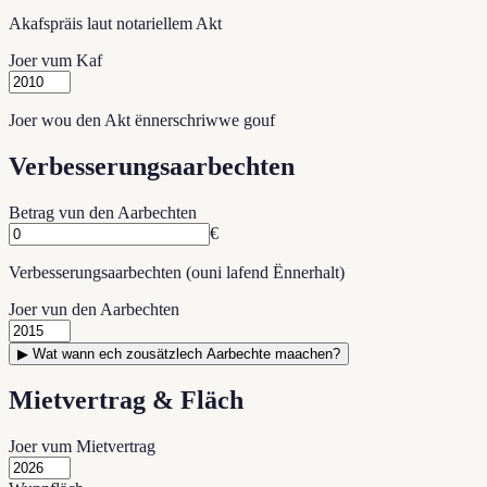
Akafspräis laut notariellem Akt
Joer vum Kaf
Joer wou den Akt ënnerschriwwe gouf
Verbesserungsaarbechten
Betrag vun den Aarbechten
€
Verbesserungsaarbechten (ouni lafend Ënnerhalt)
Joer vun den Aarbechten
▶
Wat wann ech zousätzlech Aarbechte maachen?
Mietvertrag & Fläch
Joer vum Mietvertrag