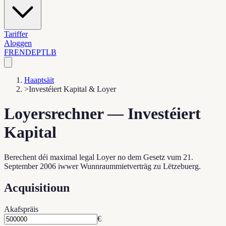
Tariffer
Aloggen
FR
EN
DE
PT
LB
Haaptsäit
>
Investéiert Kapital & Loyer
Loyersrechner — Investéiert
Kapital
Berechent déi maximal legal Loyer no dem Gesetz vum 21.
September 2006 iwwer Wunnraummietverträg zu Lëtzebuerg.
Acquisitioun
Akafspräis
€