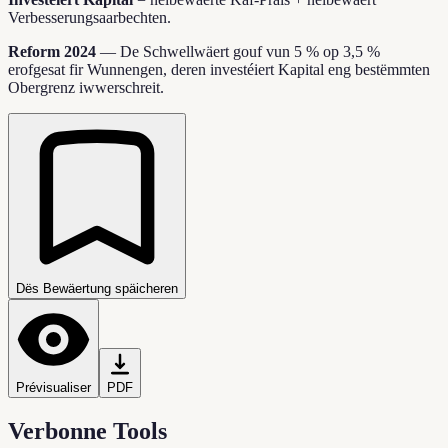
Verbesserungsaarbechten.
Reform 2024
—
De Schwellwäert gouf vun 5 % op 3,5 %
erofgesat fir Wunnengen, deren investéiert Kapital eng bestëmmten
Obergrenz iwwerschreit.
Dës Bewäertung späicheren
Prévisualiser
PDF
Verbonne Tools