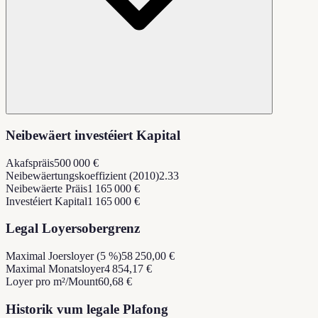
Neibewäert investéiert Kapital
Akafspräis
500 000 €
Neibewäertungskoeffizient (2010)
2.33
Neibewäerte Präis
1 165 000 €
Investéiert Kapital
1 165 000 €
Legal Loyersobergrenz
Maximal Joersloyer (5 %)
58 250,00 €
Maximal Monatsloyer
4 854,17 €
Loyer pro m²/Mount
60,68 €
Historik vum legale Plafong