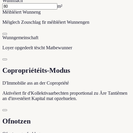
Wunnfläch
m²
Méibléiert Wunneng
Méiglech Zouschlag fir méibléiert Wunnengen
Wunngemeinschaft
Loyer opgedeelt tëscht Matbewunner
Copropriétéits-Modus
D'Immobilie ass an der Copropriété
Aktivéiert fir d'Kollektivaarbechten proportional zu Äre Tantièmen
an d'investéiert Kapital mat opzehuelen.
Ofnotzen