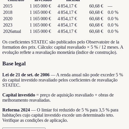
2015
1 165 000 €
4 854,17 €
60,68 €
—
2018
1 165 000 €
4 854,17 €
60,68 €
0.0
%
2020
1 165 000 €
4 854,17 €
60,68 €
0.0
%
2023
1 165 000 €
4 854,17 €
60,68 €
0.0
%
2026
atual
1 165 000 €
4 854,17 €
60,68 €
0.0
%
Os coeficientes STATEC são publicados pelo Observatoire de la
formation des prix. Cálculo: capital reavaliado × 5 % / 12 meses. A
evolução reflete a reavaliação monetária (índice de construção).
Base legal
Lei de 21 de set. de 2006
—
A renda anual não pode exceder 5 %
do capital investido reavaliado pelos coeficientes de reavaliação
STATEC.
Capital investido
=
preço de aquisição reavaliado + obras de
melhoramento reavaliadas.
Reforma 2024
—
O limiar foi reduzido de 5 % para 3,5 % para
habitações cujo capital investido excede um determinado teto.
Verifique as condições de aplicação.