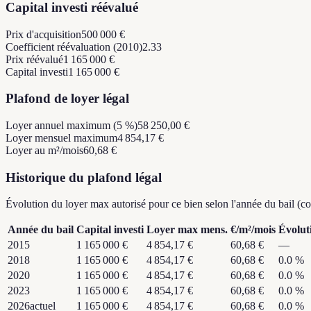
Capital investi réévalué
Prix d'acquisition
500 000 €
Coefficient réévaluation (2010)
2.33
Prix réévalué
1 165 000 €
Capital investi
1 165 000 €
Plafond de loyer légal
Loyer annuel maximum (5 %)
58 250,00 €
Loyer mensuel maximum
4 854,17 €
Loyer au m²/mois
60,68 €
Historique du plafond légal
Évolution du loyer max autorisé pour ce bien selon l'année du bail (
Année du bail
Capital investi
Loyer max mens.
€/m²/mois
Évolut
2015
1 165 000 €
4 854,17 €
60,68 €
—
2018
1 165 000 €
4 854,17 €
60,68 €
0.0
%
2020
1 165 000 €
4 854,17 €
60,68 €
0.0
%
2023
1 165 000 €
4 854,17 €
60,68 €
0.0
%
2026
actuel
1 165 000 €
4 854,17 €
60,68 €
0.0
%