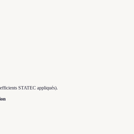
coefficients STATEC appliqués).
ion