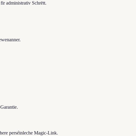
r administrativ Schrëtt.
iewenanner.
Garantie.
chere perséinleche Magic-Link.