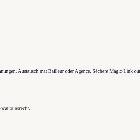
nungen, Austausch mat Bailleur oder Agence. Séchere Magic-Link oun
ocatiounsrecht.