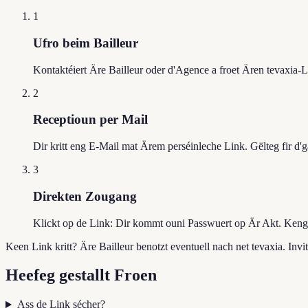
1
Ufro beim Bailleur
Kontaktéiert Äre Bailleur oder d'Agence a froet Ären tevaxia-
2
Receptioun per Mail
Dir kritt eng E-Mail mat Ärem perséinleche Link. Gëlteg fir d'
3
Direkten Zougang
Klickt op de Link: Dir kommt ouni Passwuert op Är Akt. Keng 
Keen Link kritt? Äre Bailleur benotzt eventuell nach net tevaxia. Invi
Heefeg gestallt Froen
Ass de Link sécher?