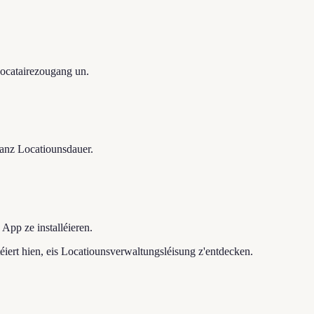
Locatairezougang un.
ganz Locatiounsdauer.
App ze installéieren.
téiert hien, eis Locatiounsverwaltungsléisung z'entdecken.