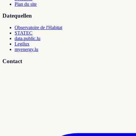
Plan du site
Datequellen
Observatoire de l'Habitat
STATEC
data.public.lu
Legilux
myenergy.lu
Contact