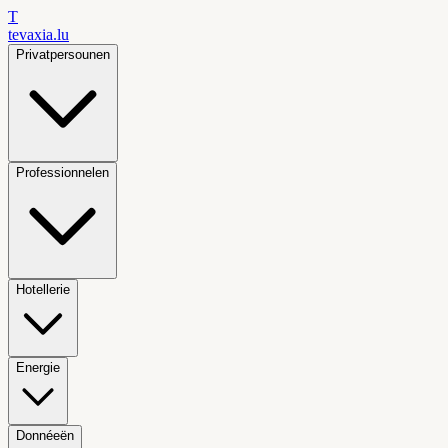
T
tevaxia
.lu
Privatpersounen
Professionnelen
Hotellerie
Energie
Donnéeën