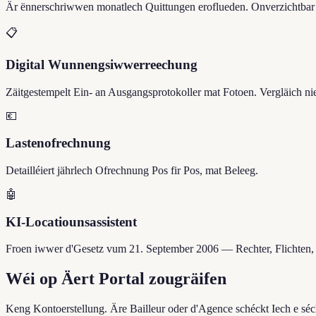
Är ënnerschriwwen monatlech Quittungen eroflueden. Onverzichtbar fi
📋
Digital Wunnengsiwwerreechung
Zäitgestempelt Ein- an Ausgangsprotokoller mat Fotoen. Vergläich n
💶
Lastenofrechnung
Detailléiert jährlech Ofrechnung Pos fir Pos, mat Beleeg.
🤖
KI-Locatiounsassistent
Froen iwwer d'Gesetz vum 21. September 2006 — Rechter, Flichten, 
Wéi op Äert Portal zougräifen
Keng Kontoerstellung. Äre Bailleur oder d'Agence schéckt Iech e sé