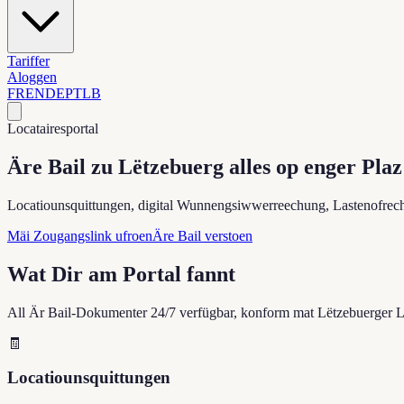
Tariffer
Aloggen
FR
EN
DE
PT
LB
Locatairesportal
Äre Bail zu Lëtzebuerg
alles op enger Plaz
Locatiounsquittungen, digital Wunnengsiwwerreechung, Lastenofrech
Mäi Zougangslink ufroen
Äre Bail verstoen
Wat Dir am Portal fannt
All Är Bail-Dokumenter 24/7 verfügbar, konform mat Lëtzebuerger L
🧾
Locatiounsquittungen