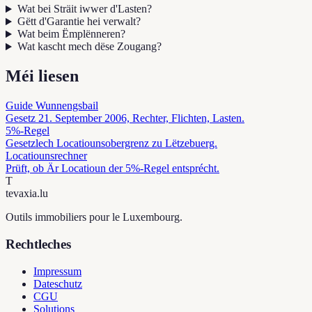
Wat bei Sträit iwwer d'Lasten?
Gëtt d'Garantie hei verwalt?
Wat beim Ëmplënneren?
Wat kascht mech dëse Zougang?
Méi liesen
Guide Wunnengsbail
Gesetz 21. September 2006, Rechter, Flichten, Lasten.
5%-Regel
Gesetzlech Locatiounsobergrenz zu Lëtzebuerg.
Locatiounsrechner
Prüft, ob Är Locatioun der 5%-Regel entsprécht.
T
tevaxia
.lu
Outils immobiliers pour le Luxembourg.
Rechtleches
Impressum
Dateschutz
CGU
Solutions