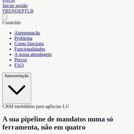
Preços
Iniciar sessão
FR
EN
DE
PT
LB
Conteúdo
Apresentação
Problema
Como funciona
Funcionalidades
A nossa abordagem
Preços
FAQ
Apresentação
CRM imobiliário para agências LU
A sua pipeline de mandatos numa
só
ferramenta, não em quatro