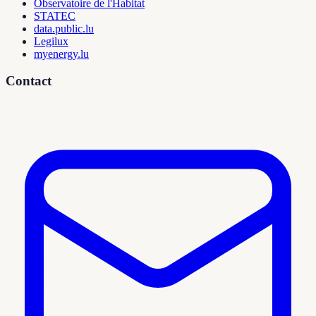
Observatoire de l'Habitat
STATEC
data.public.lu
Legilux
myenergy.lu
Contact