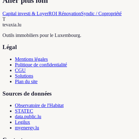
Aller plus loin
Capital investi & Loyer
ROI Rénovation
Syndic / Copropriété
T
tevaxia
.lu
Outils immobiliers pour le Luxembourg.
Légal
Mentions légales
Politique de confidentialité
CGU
Solutions
Plan du site
Sources de données
Observatoire de l'Habitat
STATEC
data.public.lu
Legilux
myenergy.lu