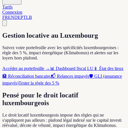
Tarifs
Connexion
FR
EN
DE
PT
LB
Gestion locative au Luxembourg
Suivez votre portefeuille avec les spécificités luxembourgeoises :
règle des 5 %, impact énergétique (Klimabonus) et alertes sur les
loyers hors plafond.
Accéder au portefeuille →
📊 Dashboard fiscal LU
📱 État des lieux
🏦 Réconciliation bancaire
📬 Relances impayés
🛡 GLI (assurance
impayés)
Tester la règle des 5 %
Pensé pour le droit locatif
luxembourgeois
Le droit locatif luxembourgeois impose des règles qui ne
s'appliquent pas ailleurs : plafond légal indexé sur le capital investi
réévalué, décote de vétusté, impact énergétique du Klimabonus.