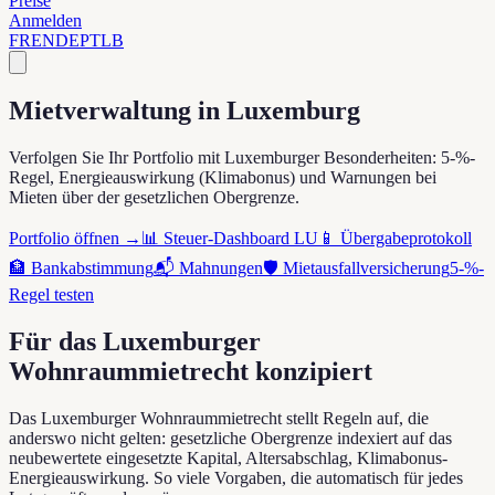
Preise
Anmelden
FR
EN
DE
PT
LB
Mietverwaltung in Luxemburg
Verfolgen Sie Ihr Portfolio mit Luxemburger Besonderheiten: 5-%-
Regel, Energieauswirkung (Klimabonus) und Warnungen bei
Mieten über der gesetzlichen Obergrenze.
Portfolio öffnen →
📊 Steuer-Dashboard LU
📱 Übergabeprotokoll
🏦 Bankabstimmung
📬 Mahnungen
🛡 Mietausfallversicherung
5-%-
Regel testen
Für das Luxemburger
Wohnraummietrecht konzipiert
Das Luxemburger Wohnraummietrecht stellt Regeln auf, die
anderswo nicht gelten: gesetzliche Obergrenze indexiert auf das
neubewertete eingesetzte Kapital, Altersabschlag, Klimabonus-
Energieauswirkung. So viele Vorgaben, die automatisch für jedes