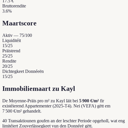
17.5 €
Bruttorendite
3.6%
Maartscore
Aktiv
—
75
/100
Liquiditéit
15
/25
Präistrend
25
/25
Rendite
20
/25
Dichtegkeet Donnéeën
15
/25
Immobiliemaart zu Kayl
De Moyenne-Präis pro m² zu Kayl läit bei
5 900 €/m²
fir
existéierend Appartementer (2025-T4).
Nei (VEFA) gëtt em
7 500 €/m² gehandelt.
40 Transaktiounen goufen an der leschter Periode opgeholl, wat eng
limitéiert Zouverlässegkeet vun den Donnéeë gëtt.