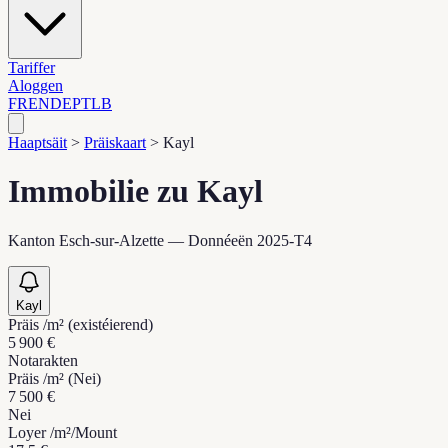
Tariffer
Aloggen
FR
EN
DE
PT
LB
Haaptsäit
>
Präiskaart
>
Kayl
Immobilie zu Kayl
Kanton Esch-sur-Alzette — Donnéeën 2025-T4
Kayl
Präis /m² (existéierend)
5 900 €
Notarakten
Präis /m² (Nei)
7 500 €
Nei
Loyer /m²/Mount