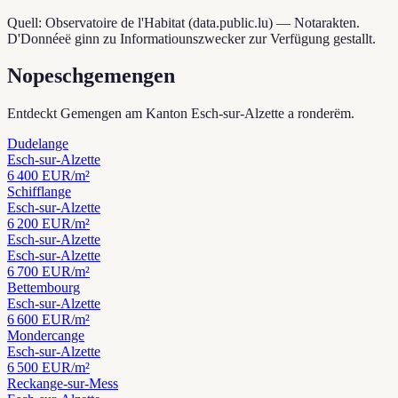
Quell: Observatoire de l'Habitat (data.public.lu) — Notarakten.
D'Donnéeë ginn zu Informatiounszwecker zur Verfügung gestallt.
Nopeschgemengen
Entdeckt Gemengen am Kanton Esch-sur-Alzette a ronderëm.
Dudelange
Esch-sur-Alzette
6 400
EUR/m²
Schifflange
Esch-sur-Alzette
6 200
EUR/m²
Esch-sur-Alzette
Esch-sur-Alzette
6 700
EUR/m²
Bettembourg
Esch-sur-Alzette
6 600
EUR/m²
Mondercange
Esch-sur-Alzette
6 500
EUR/m²
Reckange-sur-Mess