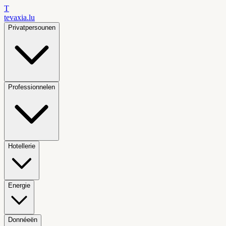
T
tevaxia
.lu
Privatpersounen
Professionnelen
Hotellerie
Energie
Donnéeën