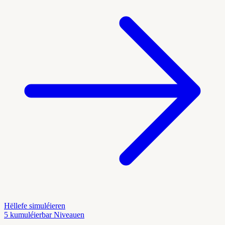
Hëllefe simuléieren
5 kumuléierbar Niveauen