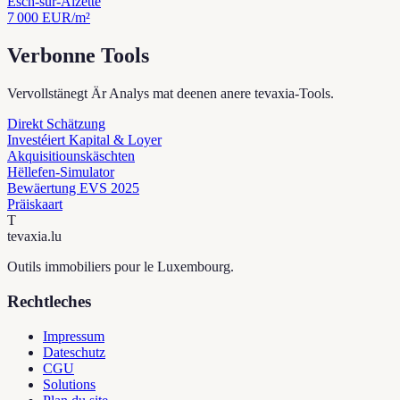
Esch-sur-Alzette
7 000
EUR/m²
Verbonne Tools
Vervollstänegt Är Analys mat deenen anere tevaxia-Tools.
Direkt Schätzung
Investéiert Kapital & Loyer
Akquisitiounskäschten
Hëllefen-Simulator
Bewäertung EVS 2025
Präiskaart
T
tevaxia
.lu
Outils immobiliers pour le Luxembourg.
Rechtleches
Impressum
Dateschutz
CGU
Solutions