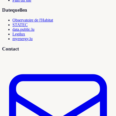
Plan du site
Datequellen
Observatoire de l'Habitat
STATEC
data.public.lu
Legilux
myenergy.lu
Contact