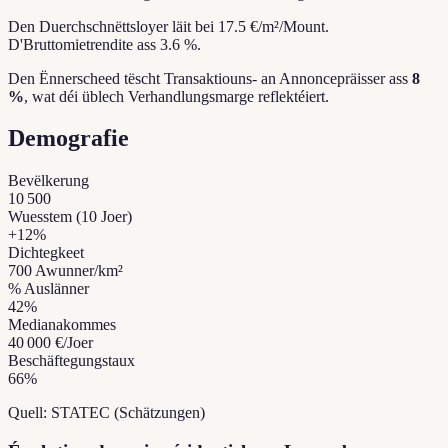
Den Duerchschnëttsloyer läit bei 17.5 €/m²/Mount.
D'Bruttomietrendite ass 3.6 %.
Den Ënnerscheed tëscht Transaktiouns- an Annoncepräisser ass
8
%
, wat déi üblech Verhandlungsmarge reflektéiert.
Demografie
Bevëlkerung
10 500
Wuesstem (10 Joer)
+
12
%
Dichtegkeet
700
Awunner/km²
% Auslänner
42
%
Medianakommes
40 000 €
/Joer
Beschäftegungstaux
66
%
Quell: STATEC (Schätzungen)