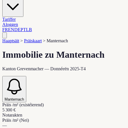
Tariffer
Aloggen
FR
EN
DE
PT
LB
Haaptsäit
>
Präiskaart
>
Manternach
Immobilie zu Manternach
Kanton Grevenmacher — Donnéeën 2025-T4
Manternach
Präis /m² (existéierend)
5 300 €
Notarakten
Präis /m² (Nei)
—