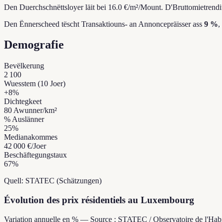
Den Duerchschnëttsloyer läit bei 16.0 €/m²/Mount.
D'Bruttomietrendit
Den Ënnerscheed tëscht Transaktiouns- an Annoncepräisser ass
9 %
,
Demografie
Bevëlkerung
2 100
Wuesstem (10 Joer)
+
8
%
Dichtegkeet
80
Awunner/km²
% Auslänner
25
%
Medianakommes
42 000 €
/Joer
Beschäftegungstaux
67
%
Quell: STATEC (Schätzungen)
Évolution des prix résidentiels au Luxembourg
Variation annuelle en % — Source : STATEC / Observatoire de l'Habi