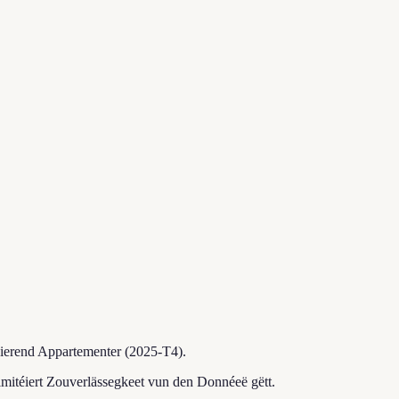
téierend Appartementer (2025-T4).
imitéiert Zouverlässegkeet vun den Donnéeë gëtt.