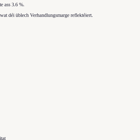
e ass 3.6 %.
 wat déi üblech Verhandlungsmarge reflektéiert.
tat