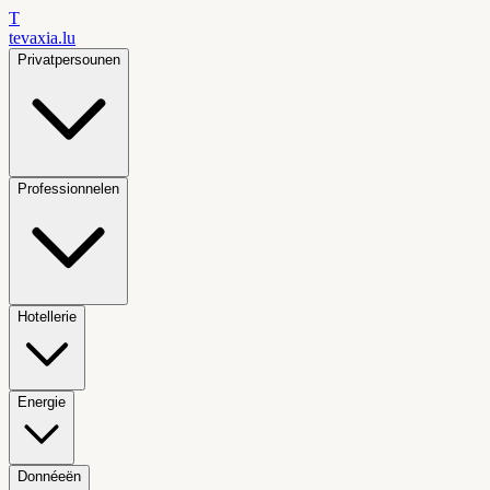
T
tevaxia
.lu
Privatpersounen
Professionnelen
Hotellerie
Energie
Donnéeën