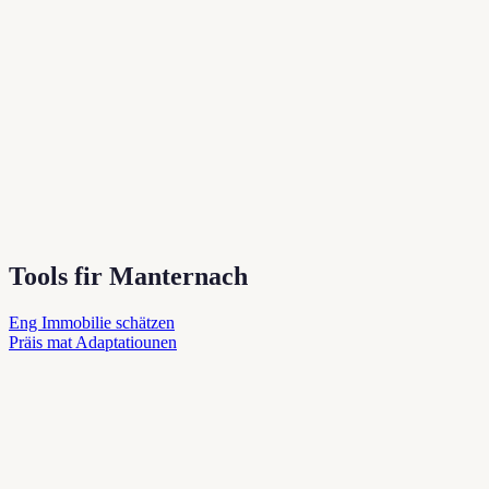
Tools fir Manternach
Eng Immobilie schätzen
Präis mat Adaptatiounen