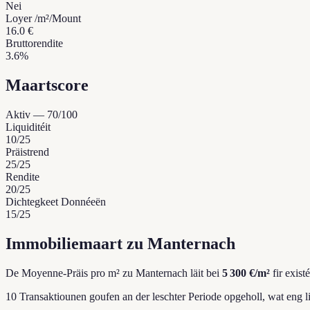
Nei
Loyer /m²/Mount
16.0 €
Bruttorendite
3.6%
Maartscore
Aktiv
—
70
/100
Liquiditéit
10
/25
Präistrend
25
/25
Rendite
20
/25
Dichtegkeet Donnéeën
15
/25
Immobiliemaart zu Manternach
De Moyenne-Präis pro m² zu Manternach läit bei
5 300 €/m²
fir exis
10 Transaktiounen goufen an der leschter Periode opgeholl, wat eng l