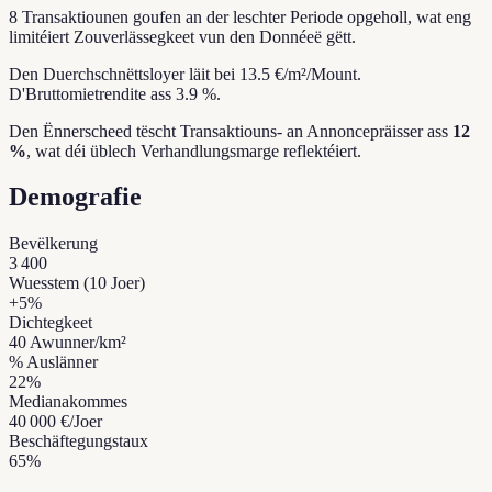
8 Transaktiounen goufen an der leschter Periode opgeholl, wat eng
limitéiert Zouverlässegkeet vun den Donnéeë gëtt.
Den Duerchschnëttsloyer läit bei 13.5 €/m²/Mount.
D'Bruttomietrendite ass 3.9 %.
Den Ënnerscheed tëscht Transaktiouns- an Annoncepräisser ass
12
%
, wat déi üblech Verhandlungsmarge reflektéiert.
Demografie
Bevëlkerung
3 400
Wuesstem (10 Joer)
+
5
%
Dichtegkeet
40
Awunner/km²
% Auslänner
22
%
Medianakommes
40 000 €
/Joer
Beschäftegungstaux
65
%