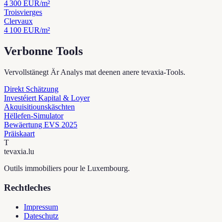
4 300
EUR/m²
Troisvierges
Clervaux
4 100
EUR/m²
Verbonne Tools
Vervollstänegt Är Analys mat deenen anere tevaxia-Tools.
Direkt Schätzung
Investéiert Kapital & Loyer
Akquisitiounskäschten
Hëllefen-Simulator
Bewäertung EVS 2025
Präiskaart
T
tevaxia
.lu
Outils immobiliers pour le Luxembourg.
Rechtleches
Impressum
Dateschutz