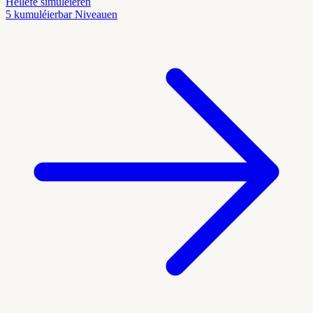
Hëllefe simuléieren
5 kumuléierbar Niveauen