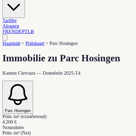
Tariffer
Aloggen
FR
EN
DE
PT
LB
Haaptsäit
>
Präiskaart
>
Parc Hosingen
Immobilie zu Parc Hosingen
Kanton Clervaux — Donnéeën 2025-T4
Parc Hosingen
Präis /m² (existéierend)
4 200 €
Notarakten
Präis /m² (Nei)