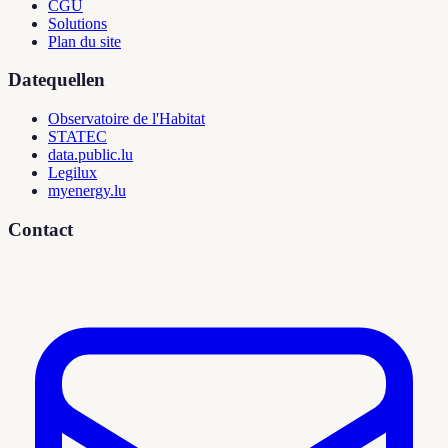
CGU
Solutions
Plan du site
Datequellen
Observatoire de l'Habitat
STATEC
data.public.lu
Legilux
myenergy.lu
Contact