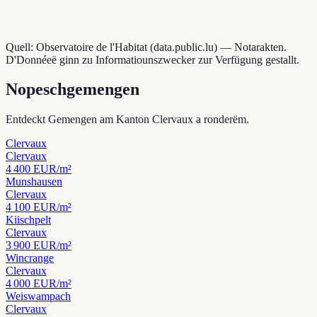
Quell: Observatoire de l'Habitat (data.public.lu) — Notarakten.
D'Donnéeë ginn zu Informatiounszwecker zur Verfügung gestallt.
Nopeschgemengen
Entdeckt Gemengen am Kanton Clervaux a ronderëm.
Clervaux
Clervaux
4 400
EUR/m²
Munshausen
Clervaux
4 100
EUR/m²
Kiischpelt
Clervaux
3 900
EUR/m²
Wincrange
Clervaux
4 000
EUR/m²
Weiswampach
Clervaux