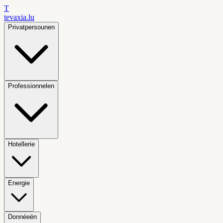
T
tevaxia
.lu
Privatpersounen
Professionnelen
Hotellerie
Energie
Donnéeën