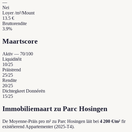
—
Nei
Loyer /m²/Mount
13.5 €
Bruttorendite
3.9%
Maartscore
Aktiv
—
70
/100
Liquiditéit
10
/25
Präistrend
25
/25
Rendite
20
/25
Dichtegkeet Donnéeën
15
/25
Immobiliemaart zu Parc Hosingen
De Moyenne-Präis pro m² zu Parc Hosingen läit bei
4 200 €/m²
fir
existéierend Appartementer (2025-T4).