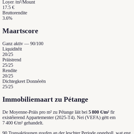
Loyer /m²/Mount
17.5 €
Bruttorendite
3.6%
Maartscore
Ganz aktiv
—
90
/100
Liquiditéit
20
/25
Präistrend
25
/25
Rendite
20
/25
Dichtegkeet Donnéeën
25
/25
Immobiliemaart zu Pétange
De Moyenne-Präis pro m² zu Pétange läit bei
5 800 €/m²
fir
existéierend Appartementer (2025-T4).
Nei (VEFA) gëtt em
7 400 €/m² gehandelt.
90 Transaktiounen goufen an der leschter Periode opgeholl, wat eng