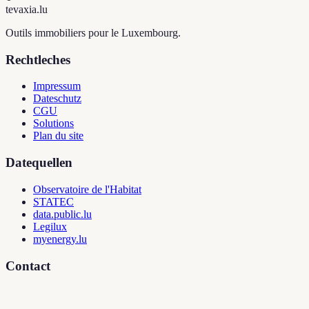
tevaxia
.lu
Outils immobiliers pour le Luxembourg.
Rechtleches
Impressum
Dateschutz
CGU
Solutions
Plan du site
Datequellen
Observatoire de l'Habitat
STATEC
data.public.lu
Legilux
myenergy.lu
Contact