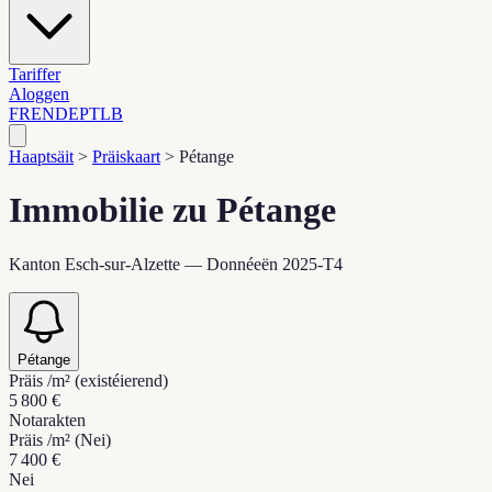
Tariffer
Aloggen
FR
EN
DE
PT
LB
Haaptsäit
>
Präiskaart
>
Pétange
Immobilie zu Pétange
Kanton Esch-sur-Alzette — Donnéeën 2025-T4
Pétange
Präis /m² (existéierend)
5 800 €
Notarakten
Präis /m² (Nei)
7 400 €
Nei