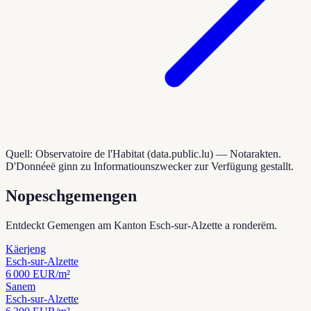
Quell: Observatoire de l'Habitat (data.public.lu) — Notarakten.
D'Donnéeë ginn zu Informatiounszwecker zur Verfügung gestallt.
Nopeschgemengen
Entdeckt Gemengen am Kanton Esch-sur-Alzette a ronderëm.
Käerjeng
Esch-sur-Alzette
6 000
EUR/m²
Sanem
Esch-sur-Alzette