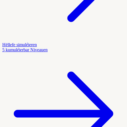
Hëllefe simuléieren
5 kumuléierbar Niveauen