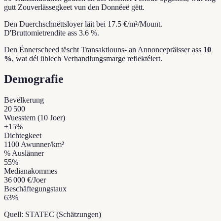
gutt Zouverlässegkeet vun den Donnéeë gëtt.
Den Duerchschnëttsloyer läit bei 17.5 €/m²/Mount.
D'Bruttomietrendite ass 3.6 %.
Den Ënnerscheed tëscht Transaktiouns- an Annoncepräisser ass
10
%
, wat déi üblech Verhandlungsmarge reflektéiert.
Demografie
Bevëlkerung
20 500
Wuesstem (10 Joer)
+
15
%
Dichtegkeet
1100
Awunner/km²
% Auslänner
55
%
Medianakommes
36 000 €
/Joer
Beschäftegungstaux
63
%
Quell: STATEC (Schätzungen)