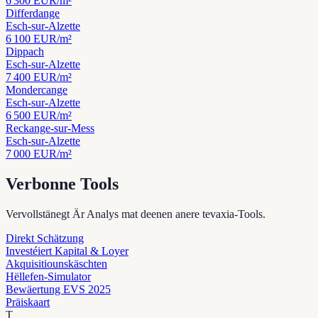
6 300
EUR/m²
Differdange
Esch-sur-Alzette
6 100
EUR/m²
Dippach
Esch-sur-Alzette
7 400
EUR/m²
Mondercange
Esch-sur-Alzette
6 500
EUR/m²
Reckange-sur-Mess
Esch-sur-Alzette
7 000
EUR/m²
Verbonne Tools
Vervollstänegt Är Analys mat deenen anere tevaxia-Tools.
Direkt Schätzung
Investéiert Kapital & Loyer
Akquisitiounskäschten
Hëllefen-Simulator
Bewäertung EVS 2025
Präiskaart
T