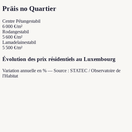
Präis no Quartier
Centre Pétange
stabil
6 000 €
/m²
Rodange
stabil
5 600 €
/m²
Lamadelaine
stabil
5 500 €
/m²
Évolution des prix résidentiels au Luxembourg
Variation annuelle en % — Source : STATEC / Observatoire de
l'Habitat