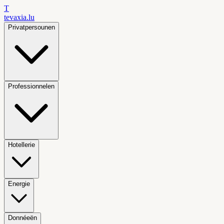
T
tevaxia
.lu
Privatpersounen
Professionnelen
Hotellerie
Energie
Donnéeën